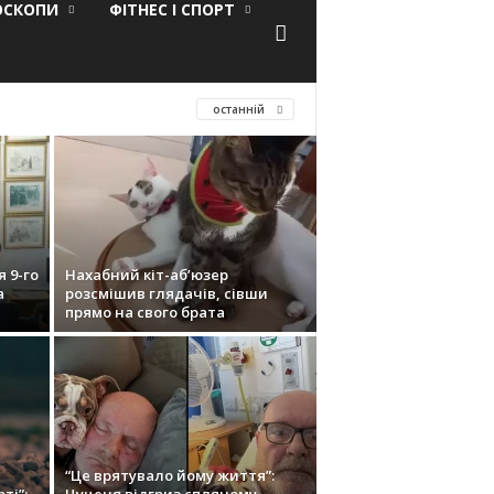
ОСКОПИ
ФІТНЕС І СПОРТ
останній
я 9-го
Нахабний кіт-аб’юзер
а
розсмішив глядачів, сівши
прямо на свого брата
“Це врятувало йому життя”: