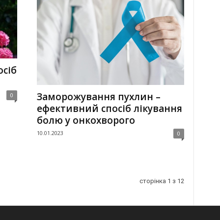
осіб
Заморожування пухлин –
0
ефективний спосіб лікування
болю у онкохворого
10.01.2023
0
сторінка 1 з 12