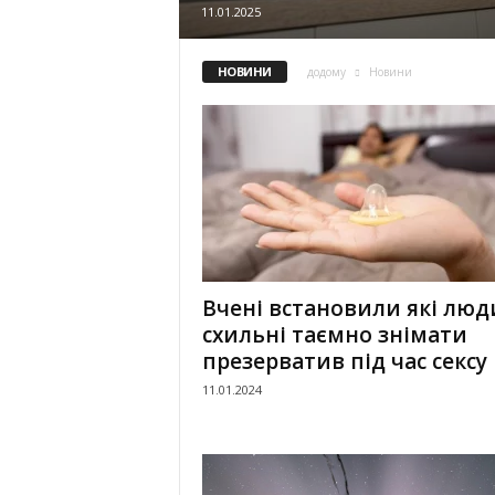
11.01.2025
НОВИНИ
додому
Новини
Вчені встановили які люд
схильні таємно знімати
презерватив під час сексу
11.01.2024