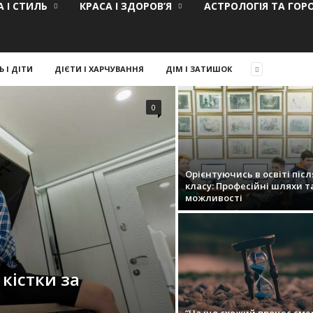
 І СТИЛЬ
КРАСА І ЗДОРОВ’Я
АСТРОЛОГІЯ ТА ГОР
Ь І ДІТИ
ДІЄТИ І ХАРЧУВАННЯ
ДІМ І ЗАТИШОК
0
Орієнтуючись в освіті післ
класу: Професійні шляхи т
можливості
 кістки за