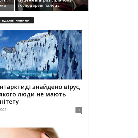
ті”:
Цуценя відгриз сплячому
ука
господареві палець
падкові новини
нтарктиді знайдено вірус,
 якого люди не мають
нітету
2022
0