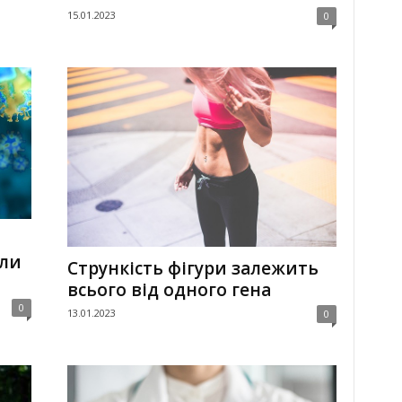
15.01.2023
0
ли
Стрункість фігури залежить
всього від одного гена
0
13.01.2023
0