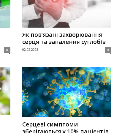
Як пов’язані захворювання
серця та запалення суглобів
02.02.2023
0
0
Серцеві симптоми
зберігаються у 10% пацієнтів