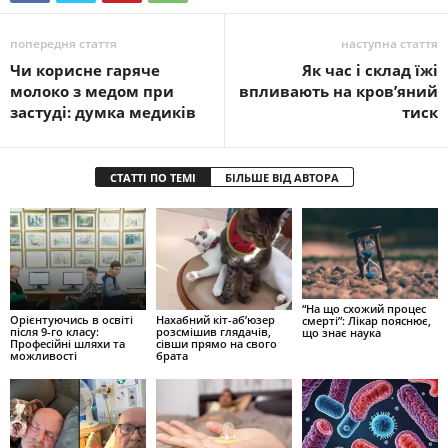
попередня стаття
наступна стаття
Чи корисне гаряче
Як час і склад їжі
молоко з медом при
впливають на кров’яний
застуді: думка медиків
тиск
СТАТТІ ПО ТЕМІ
БІЛЬШЕ ВІД АВТОРА
“На що схожий процес
Орієнтуючись в освіті
Нахабний кіт-аб’юзер
смерті”: Лікар пояснює,
після 9-го класу:
розсмішив глядачів,
що знає наука
Професійні шляхи та
сівши прямо на свого
можливості
брата