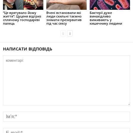
“Це врятувало йому
Вчені встановили які
Бактерії дуже
життя”: Цуценя відгриз
люди схильні таємно
винахідливо
сплячому господареві
знімати презерватив
виживають у
палець
під час сексу
кишечнику людини
НАПИСАТИ ВІДПОВІДЬ