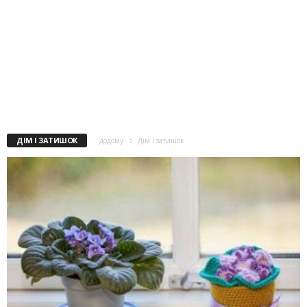
ДІМ І ЗАТИШОК
додому
Дім і затишок