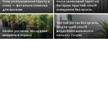
Чому розпушування ґрунту в
поліетиленовий пакет на
спеку — фатальна помилка
батарею: простий спосіб
для врожаю
очищення без зусиль
Чистий унітаз без зусиль:
бюджетний спосіб
Хвойні рослини, які чудово
видалення вапняного
зимують в Україні
нальоту та іржі