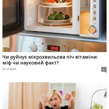
Чи руйнує мікрохвильова піч вітаміни:
міф чи науковий факт?
23.12.2024
0