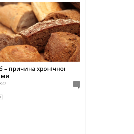
б – причина хронічної
оми
2022
0