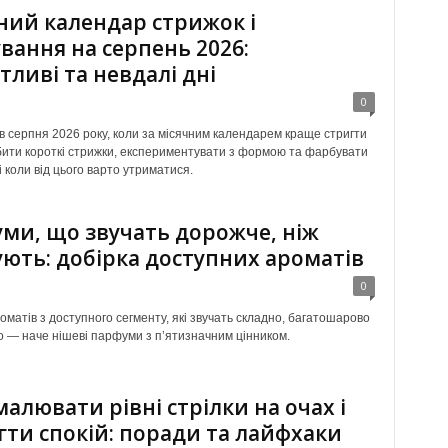
ний календар стрижок і
вання на серпень 2026:
тливі та невдалі дні
0
ів серпня 2026 року, коли за місячним календарем краще стригти
обити короткі стрижки, експериментувати з формою та фарбувати
 коли від цього варто утриматися.
ми, що звучать дорожче, ніж
ють: добірка доступних ароматів
0
оматів з доступного сегменту, які звучать складно, багатошарово
о — наче нішеві парфуми з п’ятизначним цінником.
малювати рівні стрілки на очах і
гти спокій: поради та лайфхаки