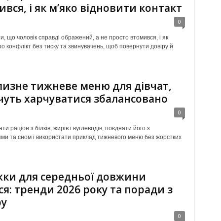
ився, і як м’яко відновити контакт
0
и, що чоловік справді ображений, а не просто втомився, і як
о конфлікт без тиску та звинувачень, щоб повернути довіру й
изне тижневе меню для дівчат,
очуть харчуватися збалансовано
0
ти раціон з білків, жирів і вуглеводів, поєднати його з
ми та сном і використати приклад тижневого меню без жорстких
ки для середньої довжини
ся: тренди 2026 року та поради з
ру
0