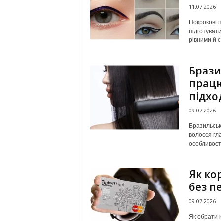
11.07.2026
Покрокові п
підготуват
рівними й 
Брази
працю
підхо
09.07.2026
Бразильськ
волосся гл
особливост
Як ко
без п
09.07.2026
Як обрати к