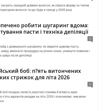
и пасують середній довжині волосся, як обрати форму за типом
труктурою волосся та що буде в тренді у 2026 році.
зпечено робити шугаринг вдома:
тування пасти і техніка депіляції
0
гайд з домашнього шугарингу: як зварити цукрову пасту,
 шкіру, виконати процедуру на різних зонах, уникнути помилок і
 шкіру після депіляції.
йський боб: п?ять витончених
ких стрижок для літа 2026
0
 боб поєднує легкість короткої стрижки й м’якість каре.
 п’ять варіантів укладки на літо 2026 і пояснюємо, чим вони
ся.