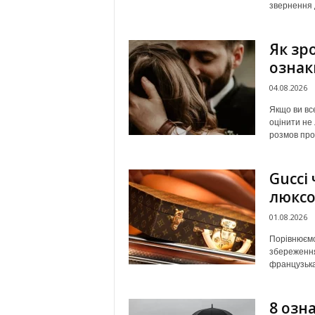
звернення 
Як зр
ознак
04.08.2026
Якщо ви вс
оцінити не 
розмов про
Gucci 
люксо
01.08.2026
Порівнюємо 
збереження 
французька
8 озн