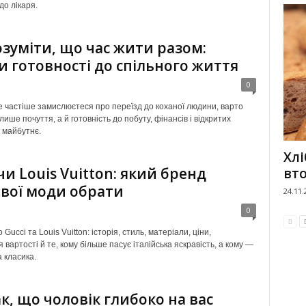
до лікаря.
озуміти, що час жити разом:
и готовності до спільного життя
0
е частіше замислюєтеся про переїзд до коханої людини, варто
лише почуття, а й готовність до побуту, фінансів і відкритих
 майбутнє.
Хлі
чи Louis Vuitton: який бренд
вт
вої моди обрати
24.11.
0
Gucci та Louis Vuitton: історія, стиль, матеріали, ціни,
вартості й те, кому більше пасує італійська яскравість, а кому —
 класика.
ак, що чоловік глибоко на вас