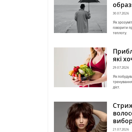
образ
30.07.2026
Як зрозуміт
говорити пр
теплоту.
Прибл
які х
29.07.2026
Як побудува
тренування
дієт.
Стриж
волос
вибо
21.07.2026