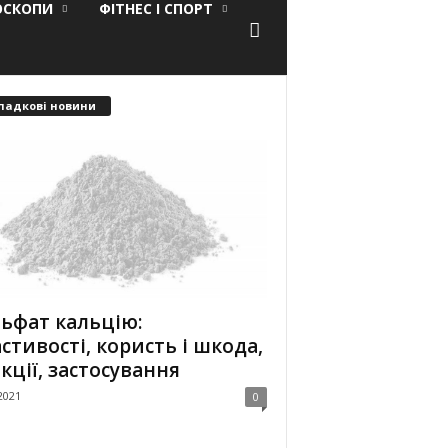
ОСКОПИ
ФІТНЕС І СПОРТ
падкові новини
ьфат кальцію:
стивості, користь і шкода,
кції, застосування
2021
0