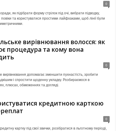
0
оради, як підібрати форму стрілок під очі, вибрати підводку,
и повіки та користуватися простими лайфхаками, щоб лінії були
симетричними.
льське вирівнювання волосся: як
є процедура та кому вона
дить
0
е вирівнювання допомагає зменшити пухнастість, зробити
адкішим і спростити щоденну укладку. Розбираємося в
ях, плюсах, обмеженнях та догляді.
ристуватися кредитною карткою
ереплат
0
редитну картку під свої звички, розібратися в льготному періоді,