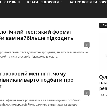
 І СТИЛЬ
КРАСА І ЗДОРОВ’Я
АСТРОЛОГІЯ ТА ГОР
Ви
логічний тест: який формат
и вам найбільше підходить
0
розважальний тест допоможе зрозуміти, які якості ви найбільше
ружбі та яких стосунків підсвідомо шукаєте.
гококовий менінгіт: чому
Сул
івникам варто подбати про
вла
т
реа
0
11.11.
ова інфекція може розвиватися за лічені години й особливо
 під час подорожей. Чому важлива вакцинація та швидке