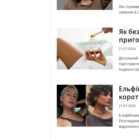
Які стрижк
обличчя й с
Як бе
приго
21.07.2026
Детальний 
підготувати
подбати про
Ельфі
корот
21.07.2026
Ельфійський
Розглядаємо
відрізняють