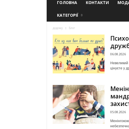
ГОЛОВНА
КОНТАКТИ
МОДА
КАТЕГОРІЇ
додому
Блог
Психо
дружб
06.08.2026
Невеликий 
цінуєте у д
Менін
мандр
захис
05.08.2026
Менінгокок
небезпечна