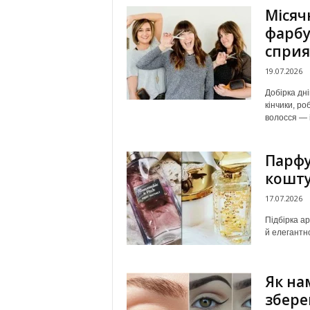
Місяч
фарбу
сприя
19.07.2026
Добірка дн
кінчики, р
волосся — і
Парфу
кошту
17.07.2026
Підбірка ар
й елегантн
Як на
збере