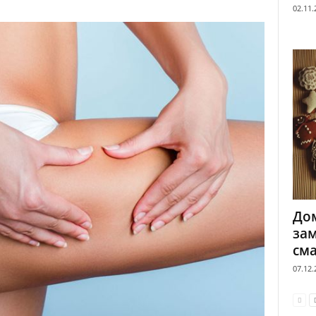
02.11.
Дом
зам
см
07.12.