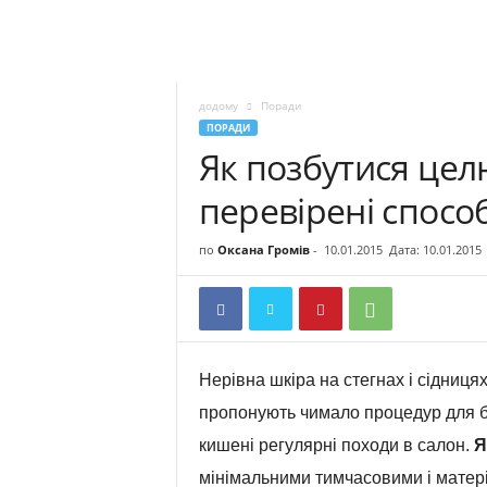
додому
Поради
ПОРАДИ
Як позбутися цел
перевірені спосо
по
Оксана Громів
-
10.01.2015
Дата: 10.01.2015
Нерівна шкіра на стегнах і сідниця
пропонують чимало процедур для б
кишені регулярні походи в салон.
Я
мінімальними тимчасовими і матер