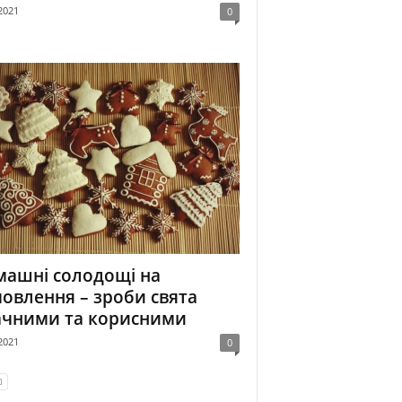
2021
0
ашні солодощі на
овлення – зроби свята
ачними та корисними
2021
0