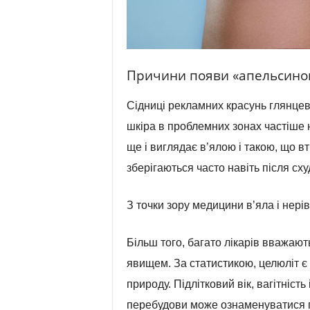
Причини появи «апельсинов
Сідниці рекламних красунь глянцеві
шкіра в проблемних зонах частіше н
ще і виглядає в’ялою і такою, що вт
зберігаються часто навіть після сх
З точки зору медицини в’яла і нері
Більш того, багато лікарів вважаю
явищем. За статистикою, целюліт є
природу. Підлітковий вік, вагітність
перебудови може ознаменуватися по