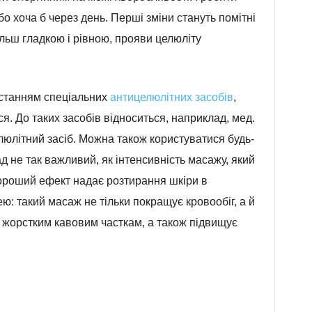
о хоча б через день. Перші зміни стануть помітні
льш гладкою і рівною, прояви целюліту
станням спеціальних
антицелюлітних засобів
,
ся. До таких засобів відноситься, наприклад, мед.
юлітний засіб. Можна також користуватися будь-
ад не так важливий, як інтенсивність масажу, який
ороший ефект надає розтирання шкіри в
: такий масаж не тільки покращує кровообіг, а й
и жорстким кавовим часткам, а також підвищує