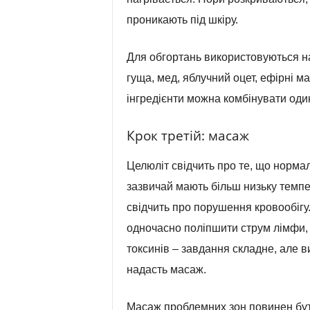
проникають під шкіру.
Для обгортань використовуються на
гуща, мед, яблучний оцет, ефірні ма
інгредієнти можна комбінувати оди
Крок третій: масаж
Целюліт свідчить про те, що норма
зазвичай мають більш низьку темпер
свідчить про порушення кровообігу
одночасно поліпшити струм лімфи, 
токсинів – завдання складне, але в
надасть масаж.
Масаж проблемних зон повинен бути