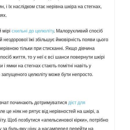
, і їх наслідком стає нерівна шкіра на стегнах,
чях.
й мірі
схильні до целюліту
. Малорухливий спосіб
й нездорової їжі збільшує ймовірність появи цього
ерівною тільки при стисканні. Якщо дівчина
спосіб життя, то у неї є всі шанси повернути шкірі
и і ямки на стегнах стають помітні навіть у
го запущеного целюліту може бути непросто.
дівчат починають дотримуватися
дієт для
ле це ніяк не рятує від нерівностей на шкірі, а
ту. Щоб позбутися «апельсинової кірки», потрібно
 за будь-яку ціну, а насамперед перейти на