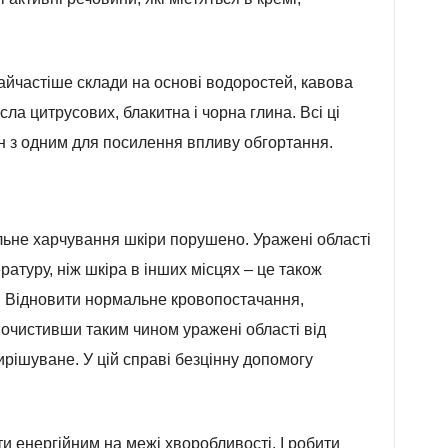
йчастіше склади на основі водоростей, кавова
сла цитрусових, блакитна і чорна глина. Всі ці
н з одним для посилення впливу обгортання.
льне харчування шкіри порушено. Уражені області
атуру, ніж шкіра в інших місцях – це також
. Відновити нормальне кровопостачання,
очистивши таким чином уражені області від
ирішуване. У цій справі безцінну допомогу
 енергійним на межі хворобливості. І робити