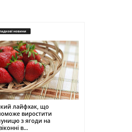
падкові новини
кий лайфхак, що
поможе виростити
уницю з ягоди на
віконні в...