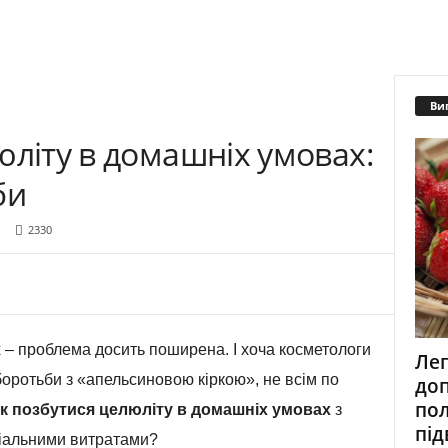
Ви
юліту в домашніх умовах:
би
2330
х – проблема досить поширена. І хоча косметологи
Лег
оротьби з «апельсиновою кіркою», не всім по
до
пол
к позбутися целюліту в домашніх умовах
з
під
іальними витратами?