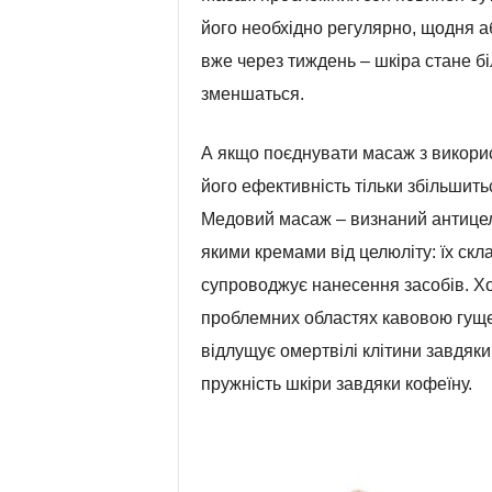
його необхідно регулярно, щодня аб
вже через тиждень – шкіра стане бі
зменшаться.
А якщо поєднувати масаж з викори
його ефективність тільки збільшить
Медовий масаж – визнаний антицел
якими кремами від целюліту: їх скл
супроводжує нанесення засобів. Х
проблемних областях кавовою гущею
відлущує омертвілі клітини завдяк
пружність шкіри завдяки кофеїну.