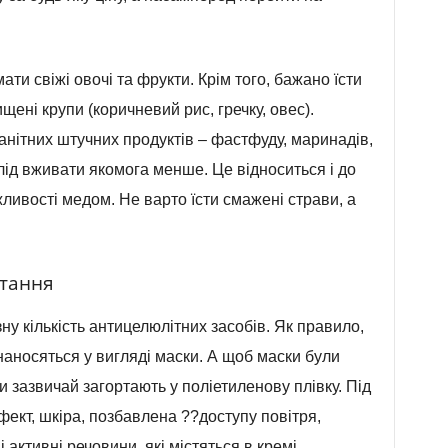
ти свіжі овочі та фрукти. Крім того, бажано їсти
щені крупи (коричневий рис, гречку, овес).
анітних штучних продуктів – фастфуду, маринадів,
слід вживати якомога менше. Це відноситься і до
ливості медом. Не варто їсти смажені страви, а
ртання
у кількість антицелюлітних засобів. Як правило,
наносяться у вигляді маски. А щоб маски були
 зазвичай загортають у поліетиленову плівку. Під
ект, шкіра, позбавлена ??доступу повітря,
 активні речовини, які містяться в кремі,