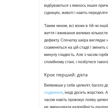
відбуваються з якихось інших причин
сідницях, животі і навіть передпліч
Таким чином, всі жінки в тій чи інші
життя і вживання великих кількосте
дефекту. Спочатку шкіра виглядає н
схаменеться на цій стадії і змінить 
минулу гладкість. Але з часом горбк
спокійному стані, і позбутися тако
Крок перший: дієта
Виявивши у себе целюліт, багато 
схуднення
, іноді досить жорстких. А
часом навіть провокує появу целюлі
не зменшувати калорійність раціону