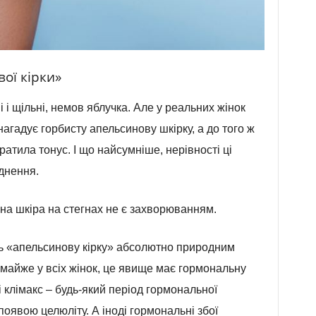
ої кірки»
 і щільні, немов яблучка. Але у реальних жінок
агадує горбисту апельсинову шкірку, а до того ж
ратила тонус. І що найсумніше, нерівності ці
уднення.
вна шкіра на стегнах не є захворюванням.
ть «апельсинову кірку» абсолютно природним
 майже у всіх жінок, це явище має гормональну
 і клімакс – будь-який період гормональної
явою целюліту. А іноді гормональні збої