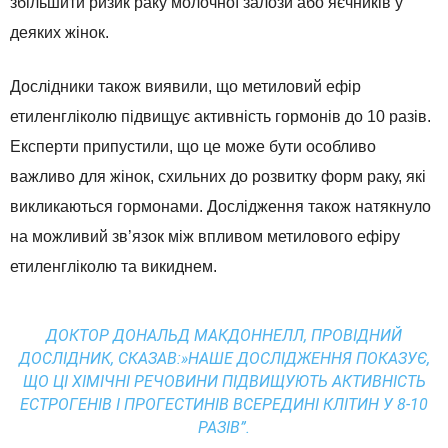
збільшити ризик раку молочної залози або яєчників у
деяких жінок.
Дослідники також виявили, що метиловий ефір
етиленгліколю підвищує активність гормонів до 10 разів.
Експерти припустили, що це може бути особливо
важливо для жінок, схильних до розвитку форм раку, які
викликаються гормонами. Дослідження також натякнуло
на можливий зв’язок між впливом метилового ефіру
етиленгліколю та викиднем.
ДОКТОР ДОНАЛЬД МАКДОННЕЛЛ, ПРОВІДНИЙ
ДОСЛІДНИК, СКАЗАВ:»НАШЕ ДОСЛІДЖЕННЯ ПОКАЗУЄ,
ЩО ЦІ ХІМІЧНІ РЕЧОВИНИ ПІДВИЩУЮТЬ АКТИВНІСТЬ
ЕСТРОГЕНІВ І ПРОГЕСТИНІВ ВСЕРЕДИНІ КЛІТИН У 8-10
РАЗІВ”.