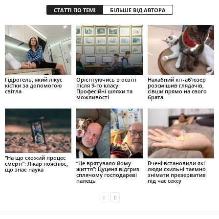
СТАТТІ ПО ТЕМІ
БІЛЬШЕ ВІД АВТОРА
Гідрогель, який лікує
Орієнтуючись в освіті
Нахабний кіт-аб’юзер
кістки за допомогою
після 9-го класу:
розсмішив глядачів,
світла
Професійні шляхи та
сівши прямо на свого
можливості
брата
“На що схожий процес
“Це врятувало йому
Вчені встановили які
смерті”: Лікар пояснює,
життя”: Цуценя відгриз
люди схильні таємно
що знає наука
сплячому господареві
знімати презерватив
палець
під час сексу