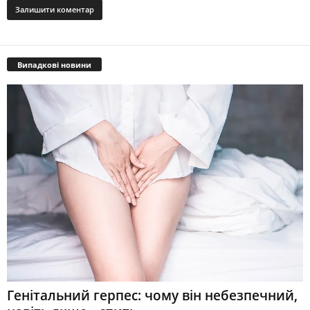
Випадкові новини
Генітальний герпес: чому він небезпечний,