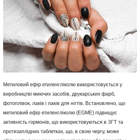
Метиловий ефір етиленгліколю використовується у
виробництві миючих засобів, друкарських фарб,
фотоплівок, лаків і лаків для нігтів. Встановлено, що
метиловий ефір етиленгліколю (EGME) підвищує
активність гормонів, що використовуються в ЗГТ та
протизаплідних таблетках, що, в свою чергу, може