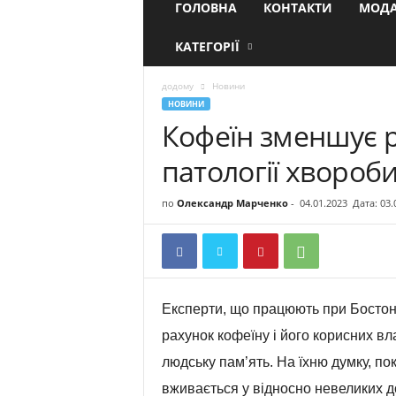
ГОЛОВНА
КОНТАКТИ
МОДА
КАТЕГОРІЇ
додому
Новини
НОВИНИ
Кофеїн зменшує 
патології хвороб
по
Олександр Марченко
-
04.01.2023
Дата: 03.
Експерти, що працюють при Бостон
рахунок кофеїну і його корисних в
людську пам’ять. На їхню думку, по
вживається у відносно невеликих д