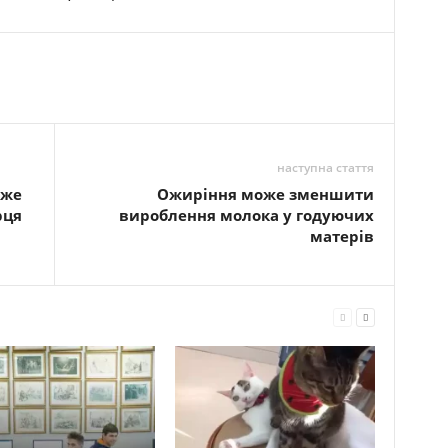
наступна стаття
оже
Ожиріння може зменшити
рця
вироблення молока у годуючих
матерів