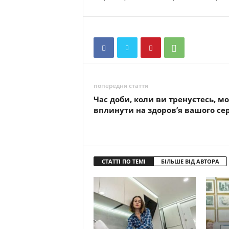
попередня стаття
Час доби, коли ви тренуєтесь, м
вплинути на здоров’я вашого се
СТАТТІ ПО ТЕМІ
БІЛЬШЕ ВІД АВТОРА