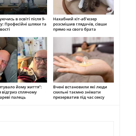
ючись в освіті після 9-
Нахабний кіт-аб’юзер
су: Професійні шляхи та
розсмішив глядачів, сівши
вості
прямо на свого брата
ятувало йому життя”:
Вчені встановили які люди
 відгриз сплячому
схильні таємно знімати
ареві палець
презерватив під час сексу