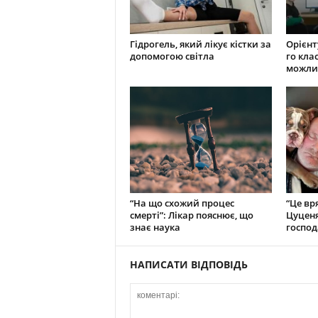
Гідрогель, який лікує кістки за
Орієнту
допомогою світла
го кла
можли
“На що схожий процес
“Це вр
смерті”: Лікар пояснює, що
Цуценя
знає наука
господ
НАПИСАТИ ВІДПОВІДЬ