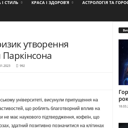
 І СТИЛЬ
КРАСА І ЗДОРОВ’Я
АСТРОЛОГІЯ ТА ГОР
Ви
ризик утворення
и Паркінсона
01.2023
992
Гор
ро
ському університеті, висунули припущення на
18.03.
ластивостей, що роблять благотворний вплив на
ки не має наукового підтвердження, кофеїн, що
озах, здатний позитивно позначитися на клітинах