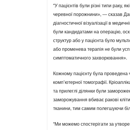
“У пацієнтів були різні типи раку, 
черевної порожнини», — сказав Да
діагностичної візуалізації в медичн
були кандидатами на операцію, оск
структур або у пацієнта було мульт
або променева терапія не були усп
симптоматичного захворювання».
Кожному пацієнту була проведена ч
комп’ютерної томографії. Кріоаплік
та прилеглі ділянки були замороже
заморожування вбиває ракові клітин
тканини, тим самим полегшуючи біл
“Ми можемо спостерігати за утворен