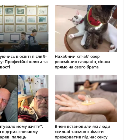
ючись в освіті після 9-
Нахабний кіт-аб’юзер
су: Професійні шляхи та
розсмішив глядачів, сівши
вості
прямо на свого брата
ятувало йому життя”:
Вчені встановили які люди
 відгриз сплячому
схильні таємно знімати
ареві палець
презерватив під час сексу