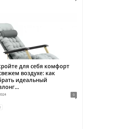
ройте для себя комфорт
свежем воздухе: как
брать идеальный
лонг...
2024
0