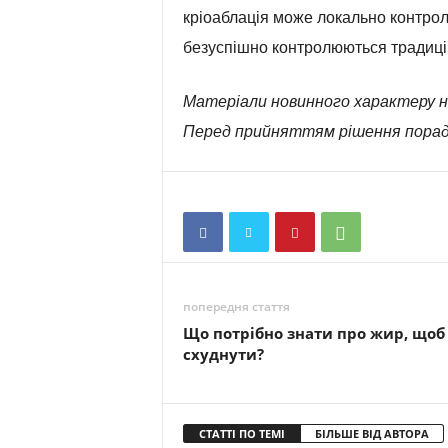
кріоаблація може локально контрол
безуспішно контролюються традиці
Матеріали новинного характеру н
Перед прийняттям рішення порад
попередня стаття
Що потрібно знати про жир, щоб
схуднути?
СТАТТІ ПО ТЕМІ
БІЛЬШЕ ВІД АВТОРА