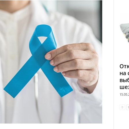
Отк
на 
вы
шез
15.05.