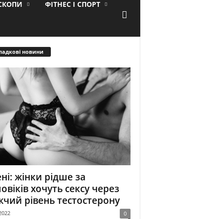
ОСКОПИ
ФІТНЕС І СПОРТ
падкові новини
ні: жінки рідше за
овіків хочуть сексу через
чий рівень тестостерону
2022
0