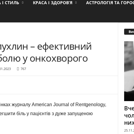
 І СТИЛЬ
КРАСА І ЗДОРОВ’Я
АСТРОЛОГІЯ ТА ГОР
Ви
ухлин – ефективний
 болю у онкохворого
01.2023
767
нках журналу American Journal of Rentgenology,
Вче
егшити біль у пацієнтів з дуже запущеною
чол
ниж
25.11.