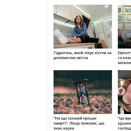
Гідрогель, який лікує кістки за
Орієнту
допомогою світла
го кла
можли
“На що схожий процес
“Це вр
смерті”: Лікар пояснює, що
Цуценя
знає наука
господ