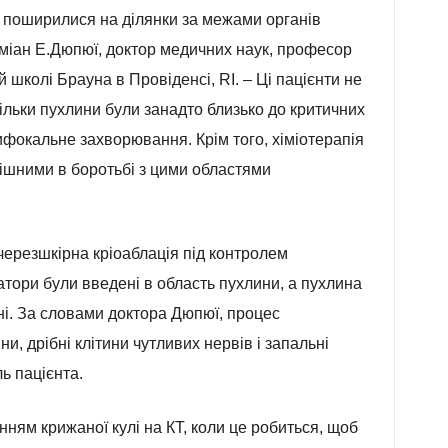
які поширилися на ділянки за межами органів
міан Е.Дюпюї, доктор медичних наук, професор
ій школі Брауна в Провіденсі, RI. – Ці пацієнти не
ільки пухлини були занадто близько до критичних
ифокальне захворювання. Крім того, хіміотерапія
ішними в боротьбі з цими областями
ерезшкірна кріоаблація під контролем
атори були введені в область пухлини, а пухлина
ні. За словами доктора Дюпюї, процес
и, дрібні клітини чутливих нервів і запальні
ь пацієнта.
ням крижаної кулі на КТ, коли це робиться, щоб