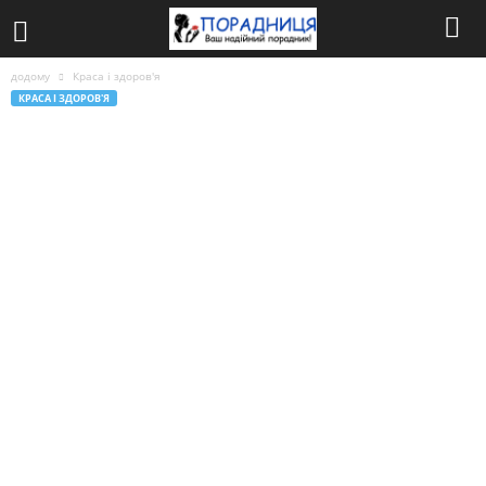
додому
Краса і здоров'я
КРАСА І ЗДОРОВ'Я