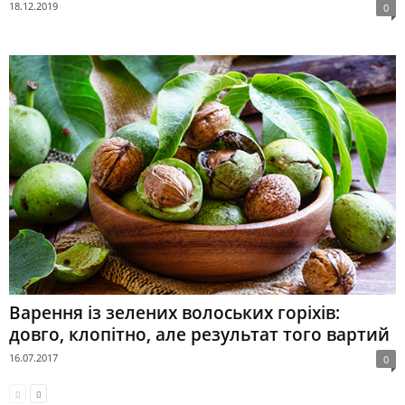
18.12.2019
0
Варення із зелених волоських горіхів:
довго, клопітно, але результат того вартий
16.07.2017
0