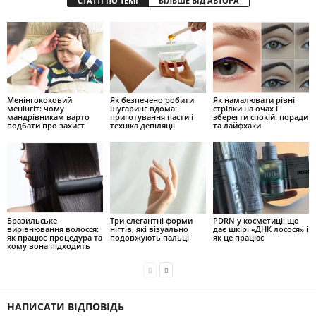
СТАТТІ ПО ТЕМІ
БІЛЬШЕ ВІД АВТОРА
Менінгококовий
Як безпечено робити
Як намалювати рівні
менінгіт: чому
шугаринг вдома:
стрілки на очах і
мандрівникам варто
приготування пасти і
зберегти спокій: поради
подбати про захист
техніка депіляції
та лайфхаки
Бразильське
Три елегантні форми
PDRN у косметиці: що
вирівнювання волосся:
нігтів, які візуально
дає шкірі «ДНК лосося» і
як працює процедура та
подовжують пальці
як це працює
кому вона підходить
НАПИСАТИ ВІДПОВІДЬ