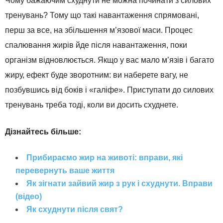
Чому бажаючим схуднути не можна починати з силових
тренувань? Тому що такі навантаження спрямовані,
перш за все, на збільшення м’язової маси. Процес
спалювання жирів йде після навантаження, поки
організм відновлюється. Якщо у вас мало м’язів і багато
жиру, ефект буде зворотним: ви наберете вагу, не
позбувшись від боків і «галіфе». Приступати до силових
тренувань треба тоді, коли ви досить схуднете.
Дізнайтесь більше:
Прибираємо жир на животі: вправи, які
перевернуть ваше життя
Як зігнати зайвий жир з рук і схуднути. Вправи
(відео)
Як схуднути після свят?