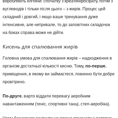
виробляють клітини: спочатку з креатинфосфату, потім з
вуглеводів і тільки після цього – з жирів. Процес цей
складний і довгий, і якщо ваше тренування дуже
інтенсивне, але нетривале, то до заповітних складочок
на боках справа може не дійти.
Кисень для спалювання жирів
Головна умова для спалювання жирів – надходження в
організм достатньої кількості кисню. Тому,
по-перше
,
приміщення, в якому ви займаєтеся, повинно бути добре
провітрено.
По-друге
, варто віддати перевагу аеробним
навантаженням (теніс, спортивні танці, степ-аеробіка).