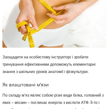
Заощадити на особистому інструкторі і зробити
тренування ефективними допоможуть елементарні
знання з шкільних уроків анатомії і фізкультури.
Як влаштовані м’язи
По складу м’яз являє собою різні види білка, головний з
яких – міозин – поглинає енергію з кислоти АТФ. Її-то і