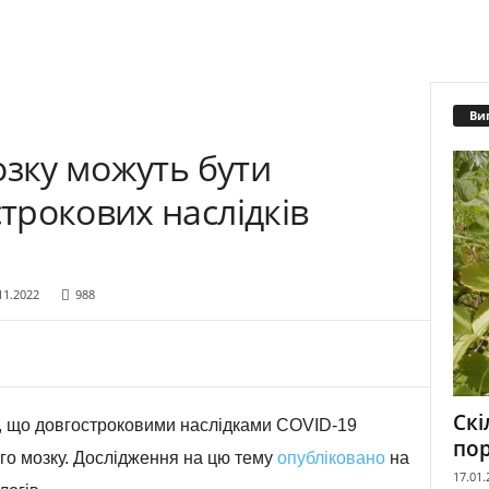
Ви
озку можуть бути
трокових наслідків
11.2022
988
Скі
и, що довгостроковими наслідками COVID-19
пор
го мозку. Дослідження на цю тему
опубліковано
на
17.01.