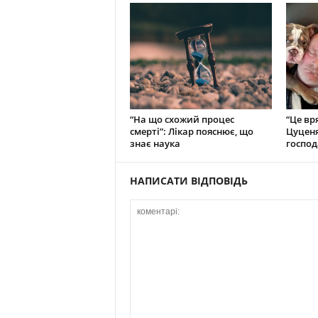
“На що схожий процес
“Це вр
смерті”: Лікар пояснює, що
Цуценя
знає наука
господ
НАПИСАТИ ВІДПОВІДЬ