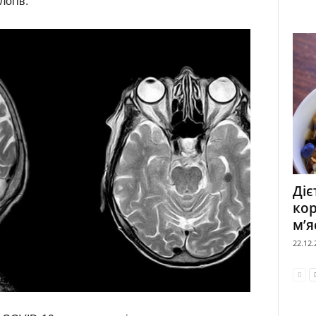
логів.
Діє
кор
м’яс
22.12.