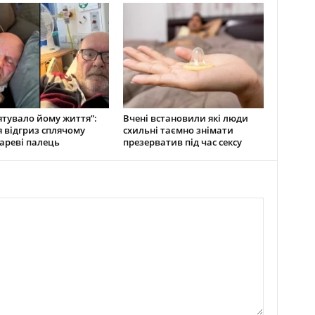
ятувало йому життя”:
Вчені встановили які люди
 відгриз сплячому
схильні таємно знімати
ареві палець
презерватив під час сексу