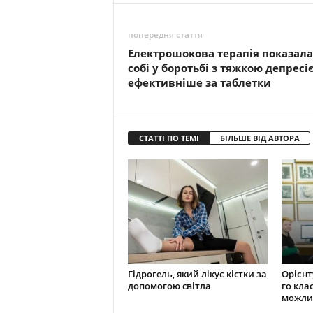
попередня стаття
Електрошокова терапія показала
собі у боротьбі з тяжкою депресі
ефективніше за таблетки
СТАТТІ ПО ТЕМІ
БІЛЬШЕ ВІД АВТОРА
Гідрогель, який лікує кістки за
Орієнту
допомогою світла
го кла
можли