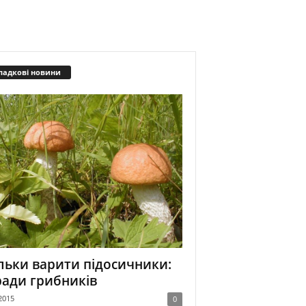
падкові новини
льки варити підосичники:
ади грибників
2015
0