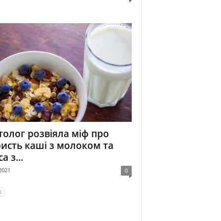
толог розвіяла міф про
исть каші з молоком та
а з...
2021
0