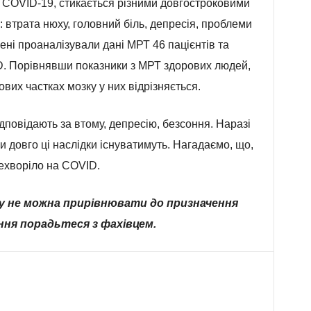
 COVID-19, стикається різними довгостроковими
 втрата нюху, головний біль, депресія, проблеми
чені проаналізували дані МРТ 46 пацієнтів та
D. Порівнявши показники з МРТ здорових людей,
вих частках мозку у них відрізняється.
дповідають за втому, депресію, безсоння. Наразі
ки довго ці наслідки існуватимуть. Нагадаємо, що,
ехворіло на COVID.
у не можна прирівнювати до призначення
ння порадьтеся з фахівцем.