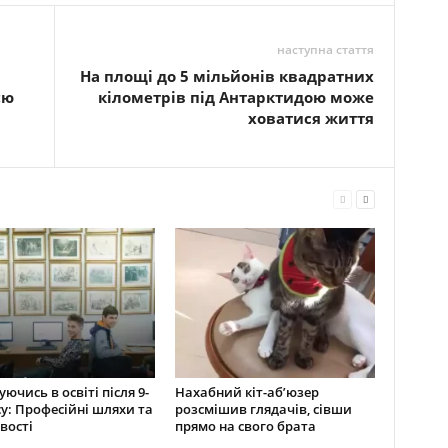
наступна стаття
На площі до 5 мільйонів квадратних
єю
кілометрів під Антарктидою може
ховатися життя
ючись в освіті після 9-
Нахабний кіт-аб’юзер
су: Професійні шляхи та
розсмішив глядачів, сівши
вості
прямо на свого брата