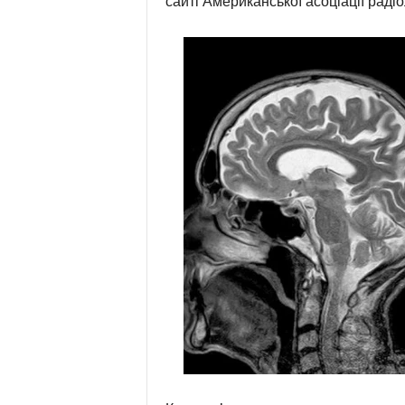
сайті Американської асоціації радіо