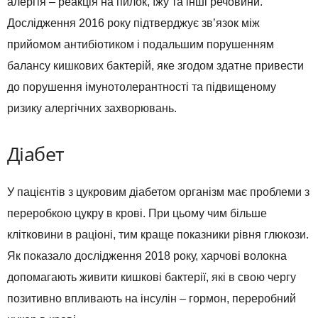
алергія – реакція на пилок, їжу та інші речовини.
Дослідження 2016 року підтверджує зв’язок між
прийомом антибіотиком і подальшим порушенням
балансу кишкових бактерій, яке згодом здатне привести
до порушення імунотолерантності та підвищеному
ризику алергічних захворювань.
Діабет
У пацієнтів з цукровим діабетом організм має проблеми з
переробкою цукру в крові. При цьому чим більше
клітковини в раціоні, тим краще показники рівня глюкози.
Як показало дослідження 2018 року, харчові волокна
допомагають живити кишкові бактерії, які в свою чергу
позитивно впливають на інсулін – гормон, переробний