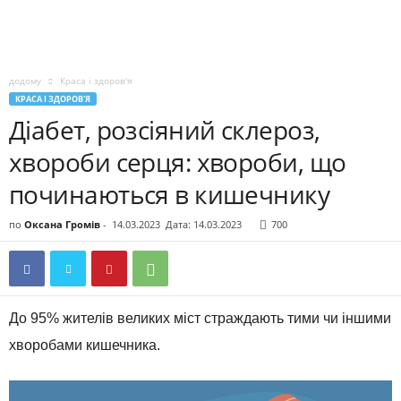
додому
Краса і здоров'я
КРАСА І ЗДОРОВ'Я
Діабет, розсіяний склероз,
хвороби серця: хвороби, що
починаються в кишечнику
по
Оксана Громів
-
14.03.2023
Дата: 14.03.2023
700
До 95% жителів великих міст страждають тими чи іншими
хворобами кишечника.