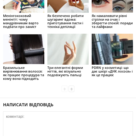
Менінгококовий
Як безпечено робити
Як намалювати рівні
менінгіт: чому
шугаринг вдома:
стрілки на очах і
мандрівникам варто
приготування пасти і
зберегти спокій: поради
подбати про захист
техніка депіляції
та лайфхаки
Бразильське
Три елегантні форми
PDRN у косметиці: що
вирівнювання волосся:
нігтів, які візуально
дає шкірі «ДНК лосося» і
як працює процедура та
подовжують пальці
як це працює
кому вона підходить
НАПИСАТИ ВІДПОВІДЬ