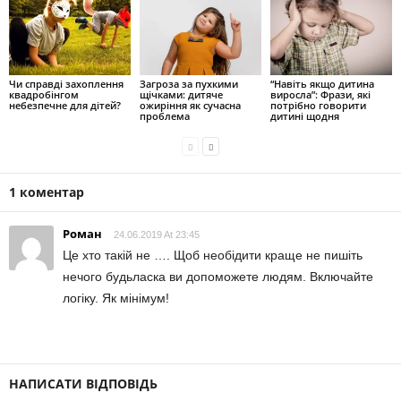
Чи справді захоплення
Загроза за пухкими
“Навіть якщо дитина
квадробінгом
щічками: дитяче
виросла”: Фрази, які
небезпечне для дітей?
ожиріння як сучасна
потрібно говорити
проблема
дитині щодня
1 коментар
Роман
24.06.2019 At 23:45
Це хто такій не …. Щоб необідити краще не пишіть
нечого будьласка ви допоможете людям. Включайте
логіку. Як мінімум!
НАПИСАТИ ВІДПОВІДЬ