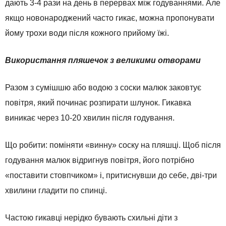
дають 3-4 рази на день в перервах між годуваннями. Але
якщо новонароджений часто гикає, можна пропонувати
йому трохи води після кожного прийому їжі.
Використання пляшечок з великими отворами
Разом з сумішшю або водою з соски малюк заковтує
повітря, який починає розпирати шлунок. Гикавка
виникає через 10-20 хвилин після годування.
Що робити: поміняти «винну» соску на пляшці. Щоб після
годування малюк відригнув повітря, його потрібно
«поставити стовпчиком» і, притиснувши до себе, дві-три
хвилини гладити по спинці.
Частою гикавці нерідко бувають схильні діти з