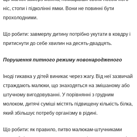
ніс, стопи і підколінні ямки. Вони не повинні бути
прохолодними.
Що робити: завмерлу дитину потрібно укутати в ковдру і
притиснути до себе хвилин на десять-двадцять.
Порушення питного режиму новонародженого
Іноді гикавка у дітей виникає через жагу. Від неї зазвичай
страждають малюки, що знаходяться на змішаному або
штучному вигодовуванні. У порівнянні з грудним
молоком, дитячі суміші містять підвищену кількість білка,
який збільшує потребу організму в рідині.
Що робити: як правило, питво малюкам-штучниками