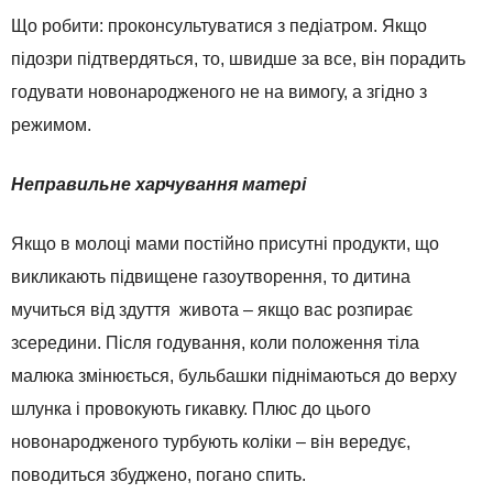
Що робити: проконсультуватися з педіатром. Якщо
підозри підтвердяться, то, швидше за все, він порадить
годувати новонародженого не на вимогу, а згідно з
режимом.
Неправильне харчування матері
Якщо в молоці мами постійно присутні продукти, що
викликають підвищене газоутворення, то дитина
мучиться від здуття живота – якщо вас розпирає
зсередини. Після годування, коли положення тіла
малюка змінюється, бульбашки піднімаються до верху
шлунка і провокують гикавку. Плюс до цього
новонародженого турбують коліки – він вередує,
поводиться збуджено, погано спить.