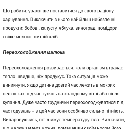
Що робити: уважніше поставитися до свого раціону
харчування. Виключити з нього найбільш небезпечні
продукти: бобові, капусту, яблука, виноград, помідори,
свіже молоко, житній хліб.
Переохолодження малюка
Переохолодження розвивається, коли організм втрачає
тепло швидше, ніж продукує. Така ситуація може
виникнути, якщо дитина довгий час лежить в мокрих
пелюшках, під час гулянь на холодному вітрі або після
купання. Дуже часто груднички переохолоджуватися під
час годувань – в цей час вони особливо сильно пітніють.
Випаровуючись, піт знижує температуру тіла. Визначити,
що малюк замерз можна, помацавши своїм носом його