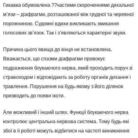
Гикавка обумовлена ??частими скороченнями дихальної
м’язи – діафрагми, розташованої між грудної та черевної
порожниною. Судомні вдихи викликають змикання
голосових зв’язок. Так і з’являються характерні звуки.
Причина цього явища до кінця не встановлена.
Вважається, що спазми діафрагми провокує
подразнення блукаючого нерва, який проходить поруч зі
стравоходом і відповідають за роботу органів дихання і
травлення. Порушення на будь-якому з його ділянок
призводить до появи ікоти.
Але можливий і інший шлях. Функції блукаючого нерва
контролює центральна нервова система. Тому будь-які
збої в її роботі можуть відбитися на частоті виникнення