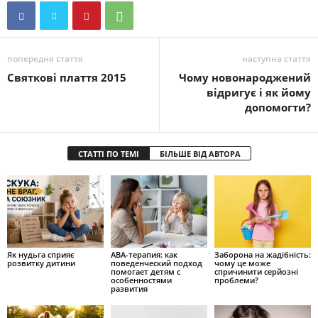
попередня стаття
наступна стаття
Святкові плаття 2015
Чому новонароджений
відригує і як йому
допомогти?
СТАТТІ ПО ТЕМІ
БІЛЬШЕ ВІД АВТОРА
Як нудьга сприяє
ABA-терапия: как
Заборона на жадібність:
розвитку дитини
поведенческий подход
чому це може
помогает детям с
спричинити серйозні
особенностями
проблеми?
развития