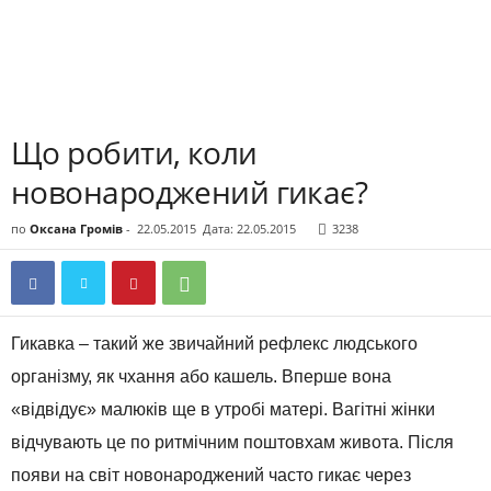
Що робити, коли
новонароджений гикає?
по
Оксана Громів
-
22.05.2015
Дата: 22.05.2015
3238
Гикавка – такий же звичайний рефлекс людського
організму, як чхання або кашель. Вперше вона
«відвідує» малюків ще в утробі матері. Вагітні жінки
відчувають це по ритмічним поштовхам живота. Після
появи на світ новонароджений часто гикає через