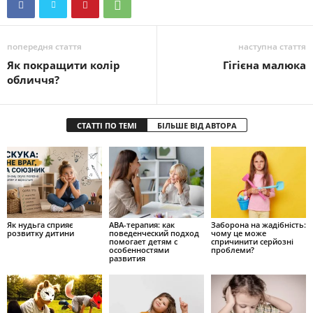
попередня стаття
наступна стаття
Як покращити колір
Гігієна малюка
обличчя?
СТАТТІ ПО ТЕМІ
БІЛЬШЕ ВІД АВТОРА
Як нудьга сприяє
ABA-терапия: как
Заборона на жадібність:
розвитку дитини
поведенческий подход
чому це може
помогает детям с
спричинити серйозні
особенностями
проблеми?
развития