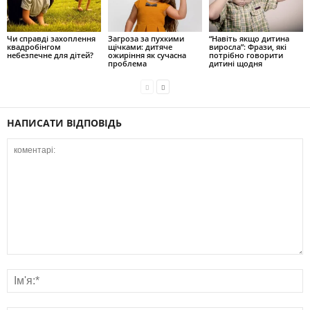
Чи справді захоплення
Загроза за пухкими
“Навіть якщо дитина
квадробінгом
щічками: дитяче
виросла”: Фрази, які
небезпечне для дітей?
ожиріння як сучасна
потрібно говорити
проблема
дитині щодня
НАПИСАТИ ВІДПОВІДЬ