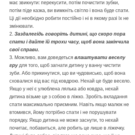
має звикнути: перекусити, потім почистити зубки,
потім піде казка, ви вимкніть світло і вона буде спати.
Ці дії необхідно робити постійно і ні в якому разі їх не
змінювати.
Заздалегідь говоріть дитині, що скоро пора
спати і дайте їй трохи часу, щоб вона закінчила
свої справи.
Можливо, вам доведеться
влаштувати веселу
гру
для того, щоб загнати дитину у ванну чистити
зуби. Або прикинутися, що ви чудовисько, щоб вона
сховалися від вас під ковдрою. Нехай це буде весело.
Якщо у неї є улюблена лялька або ковдра, нехай
дитина візьме це з собою в ліжко. Зробіть вкладання
спати максимально приємним. Навіть якщо малюк не
втомився, йому потрібно спати і не порушувати
порядку. Якщо дитина не може заснути, то нехай
почитає, побавиться, але робить це лише в ліжечку.