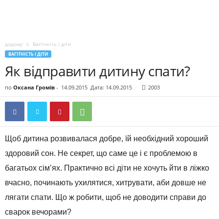
додому
Вагітність і діти
ВАГІТНІСТЬ І ДІТИ
Як відправити дитину спати?
по
Оксана Громів
-
14.09.2015
Дата: 14.09.2015
2003
Щоб дитина розвивалася добре, їй необхідний хороший
здоровий сон. Не секрет, що саме це і є проблемою в
багатьох сім’ях. Практично всі діти не хочуть йти в ліжко
вчасно, починають ухилятися, хитрувати, аби довше не
лягати спати. Що ж робити, щоб не доводити справи до
сварок вечорами?