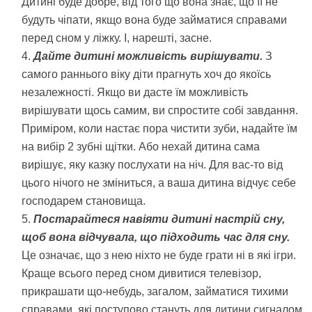
Дитині буде добре, від того що вона знає, що її не
будуть чіпати, якщо вона буде займатися справами
перед сном у ліжку. І, нарешті, засне.
Дайте дитині можливість вирішувати.
З
самого раннього віку діти прагнуть хоч до якоїсь
незалежності. Якщо ви дасте їм можливість
вирішувати щось самим, ви спростите собі завдання.
Приміром, коли настає пора чистити зуби, надайте їм
на вибір 2 зубні щітки. Або нехай дитина сама
вирішує, яку казку послухати на ніч. Для вас-то від
цього нічого не зміниться, а ваша дитина відчує себе
господарем становища.
Постарайтеся навіяти дитині настрій сну,
щоб вона відчувала, що підходить час для сну.
Це означає, що з нею ніхто не буде грати ні в які ігри.
Краще всього перед сном дивитися телевізор,
прикрашати що-небудь, загалом, займатися тихими
справами, які поступово стануть для дитини сигналом,