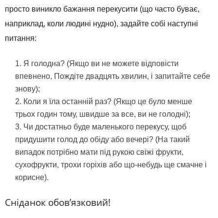
просто виникло бажання перекусити (що часто буває,
наприклад, коли людині нудно), задайте собі наступні
питання:
Я голодна? (Якщо ви не можете відповісти
впевнено, Пождіте двадцять хвилин, і запитайте себе
знову);
Коли я їла останній раз? (Якщо це було менше
трьох годин тому, швидше за все, ви не голодні);
Чи достатньо буде маленького перекусу, щоб
придушити голод до обіду або вечері? (На такий
випадок потрібно мати під рукою свіжі фрукти,
сухофрукти, трохи горіхів або що-небудь ще смачне і
корисне).
Сніданок обов’язковий!