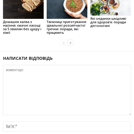
Які сніданки шкідливі
Домашня халва з
Таємниці приготування
для здоров’я: поради
насіння: смачні ласощі
ідеальної розсипчастої
дієтологині
за 5 хвилин без цукру і
гречки: поради, які
хімії
працюють
НАПИСАТИ ВІДПОВІДЬ