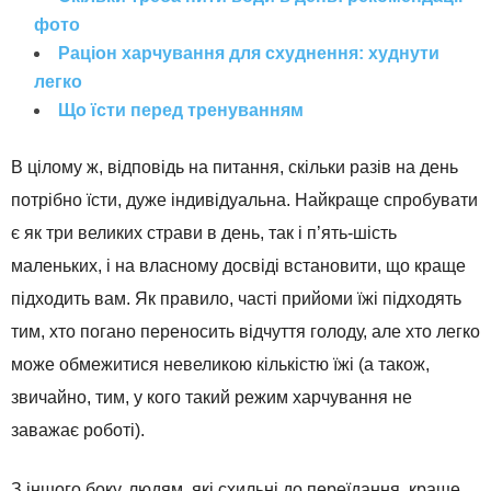
фото
Раціон харчування для схуднення: худнути
легко
Що їсти перед тренуванням
В цілому ж, відповідь на питання, скільки разів на день
потрібно їсти, дуже індивідуальна. Найкраще спробувати
є як три великих страви в день, так і п’ять-шість
маленьких, і на власному досвіді встановити, що краще
підходить вам. Як правило, часті прийоми їжі підходять
тим, хто погано переносить відчуття голоду, але хто легко
може обмежитися невеликою кількістю їжі (а також,
звичайно, тим, у кого такий режим харчування не
заважає роботі).
З іншого боку, людям, які схильні до переїдання, краще