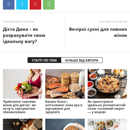
попередня стаття
наступна стаття
Дієта Дюка – як
Вечірні сукні для повних
розрахувати свою
жінок
ідеальну вагу?
СТАТТІ ПО ТЕМІ
БІЛЬШЕ ВІД АВТОРА
Приблизне тижневе
Баланс білка і
Як приготувати
меню для дівчат, які
клітковини: нова ера в
ідеально розсипчастий
хочуть харчуватися
харчуванні для
плов: головний секрет
збалансовано
здоров’я
— у моркві