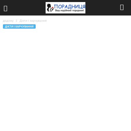
додому
Дієти і харчування
ДІЄТИ І ХАРЧУВАННЯ