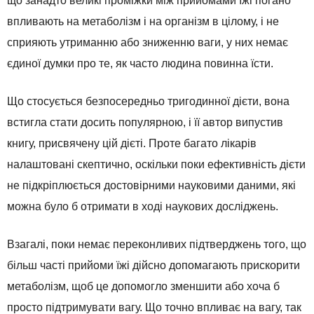
що занадто великі проміжки між прийомами їжі погано
впливають на метаболізм і на організм в цілому, і не
сприяють утриманню або зниженню ваги, у них немає
єдиної думки про те, як часто людина повинна їсти.
Що стосується безпосередньо тригодинної дієти, вона
встигла стати досить популярною, і її автор випустив
книгу, присвячену цій дієті. Проте багато лікарів
налаштовані скептично, оскільки поки ефективність дієти
не підкріплюється достовірними науковими даними, які
можна було б отримати в ході наукових досліджень.
Взагалі, поки немає переконливих підтверджень того, що
більш часті прийоми їжі дійсно допомагають прискорити
метаболізм, щоб це допомогло зменшити або хоча б
просто підтримувати вагу. Що точно впливає на вагу, так