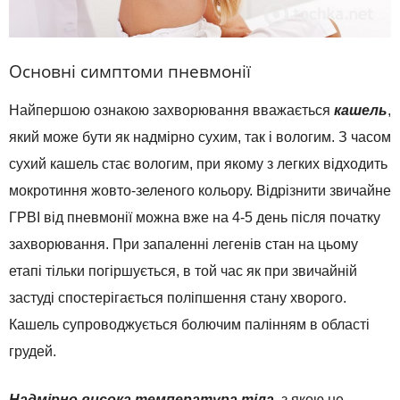
Основні симптоми пневмонії
Найпершою ознакою захворювання вважається
кашель
,
який може бути як надмірно сухим, так і вологим. З часом
сухий кашель стає вологим, при якому з легких відходить
мокротиння жовто-зеленого кольору. Відрізнити звичайне
ГРВІ від пневмонії можна вже на 4-5 день після початку
захворювання. При запаленні легенів стан на цьому
етапі тільки погіршується, в той час як при звичайній
застуді спостерігається поліпшення стану хворого.
Кашель супроводжується болючим палінням в області
грудей.
Надмірно висока температура тіла
, з якою не