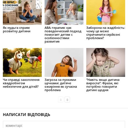
Як нудьга сприяє
ABA-терапия: как
Заборона на жадібність:
розвитку дитини
поведенческий подход
чому це може
помогает детям с
спричинити серйозні
особенностями
проблеми?
развития
Чи справді захоплення
Загроза за пухкими
“Навіть якщо дитина
квадробінгом
щічками: дитяче
виросла”: Фрази, які
небезпечне для дітей?
ожиріння як сучасна
потрібно говорити
проблема
дитині щодня
НАПИСАТИ ВІДПОВІДЬ