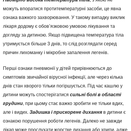
можуть впоратися протитемпературні засоби, це явна
ознака важкого захворювання. У такому випадку виклик
лікаря додому є обов’язковою умовою лікування та
догляду за дитиною. Якщо підвищена температура тіла
утримується більше 3 днів, то слід розглядати серед
причин лихоманку і мікробне запалення легенів.
Перші ознаки пневмонії у дітей прирівнюються до
симптомів звичайної вірусної інфекції, але через кілька
днів стан хворого тільки погіршується. Під час кашлю у
дитини можуть спостерігатися
сильні болі в області
грудини
, при цьому стає важко зробити не тільки вдих,
але і видих.
Задишка і прискорене дихання
в дитини є
ознакою порушення роботи легенів. Далеко не завжди
лікар може прослухати жорстке дихання або хрипи, адже