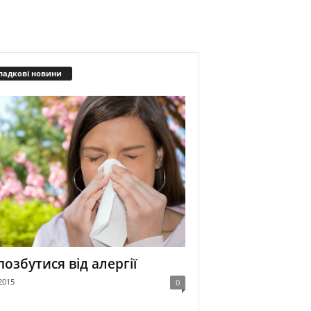
падкові новини
позбутися від алергії
2015
0