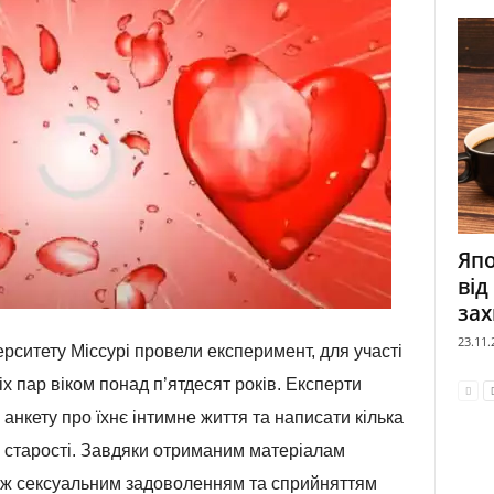
Япо
від
зах
23.11.
ерситету Міссурі провели експеримент, для участі
іх пар віком понад п’ятдесят років. Експерти
нкету про їхнє інтимне життя та написати кілька
 старості. Завдяки отриманим матеріалам
між сексуальним задоволенням та сприйняттям