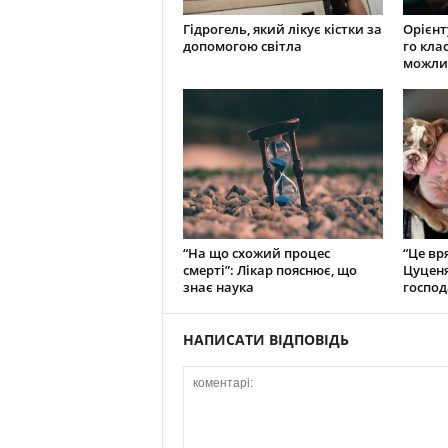
Гідрогель, який лікує кістки за
Орієнту
допомогою світла
го кла
можли
“На що схожий процес
“Це вр
смерті”: Лікар пояснює, що
Цуценя
знає наука
господ
НАПИСАТИ ВІДПОВІДЬ