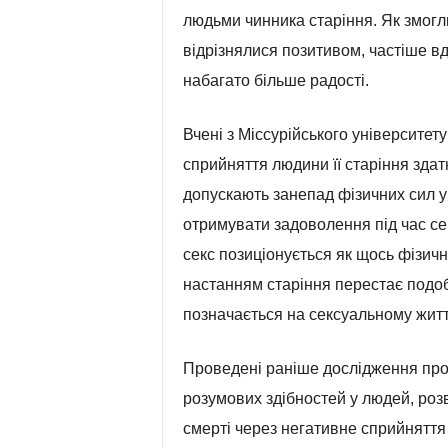
людьми чинника старіння. Як змогли
відрізнялися позитивом, частіше 
набагато більше радості.
Вчені з Міссурійського університет
сприйняття людини її старіння здат
допускають занепад фізичних сил у
отримувати задоволення під час сексу
секс позиціонується як щось фізич
настанням старіння перестає подоба
позначається на сексуальному житт
Проведені раніше дослідження про
розумових здібностей у людей, роз
смерті через негативне сприйняття 