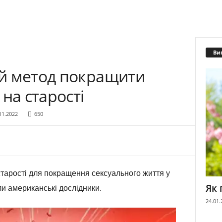
Ви
й метод покращити
на старості
11.2022
650
тарості для покращення сексуального життя у
Як 
ли американські дослідники.
24.01.