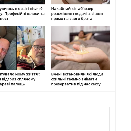
ючись в освіті після 9-
Нахабний кіт-аб’юзер
су: Професійні шляхи та
розсмішив глядачів, сівши
вості
прямо на свого брата
ятувало йому життя”:
Вчені встановили які люди
 відгриз сплячому
схильні таємно знімати
ареві палець
презерватив під час сексу