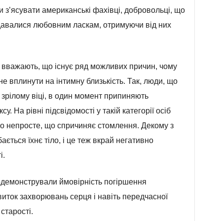
 з’ясувати американські фахівці, добровольці, що
вдавалися любовним ласкам, отримуючи від них
у вважають, що існує ряд можливих причин, чому
не вплинути на інтимну близькість. Так, люди, що
 зрілому віці, в один момент припиняють
. На рівні підсвідомості у такій категорії осіб
но непросте, що спричиняє стомлення. Декому з
ється їхнє тіло, і це теж вкрай негативно
і.
демонстрували ймовірність погіршення
виток захворювань серця і навіть передчасної
старості.