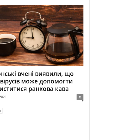
нські вчені виявили, що
 вірусів може допомогти
иститися ранкова кава
2021
0