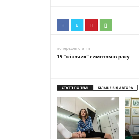
попередня стаття
15 “жіночих” симптомів раку
СТАТТІ ПО ТЕМІ
БІЛЬШЕ ВІД АВТОРА