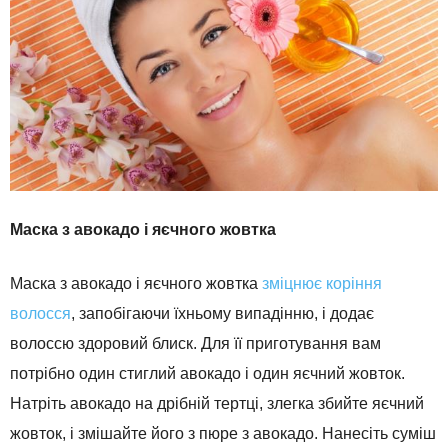
Маска з авокадо і яєчного жовтка
Маска з авокадо і яєчного жовтка
зміцнює коріння
волосся
, запобігаючи їхньому випадінню, і додає
волоссю здоровий блиск. Для її приготування вам
потрібно один стиглий авокадо і один яєчний жовток.
Натріть авокадо на дрібній тертці, злегка збийте яєчний
жовток, і змішайте його з пюре з авокадо. Нанесіть суміш