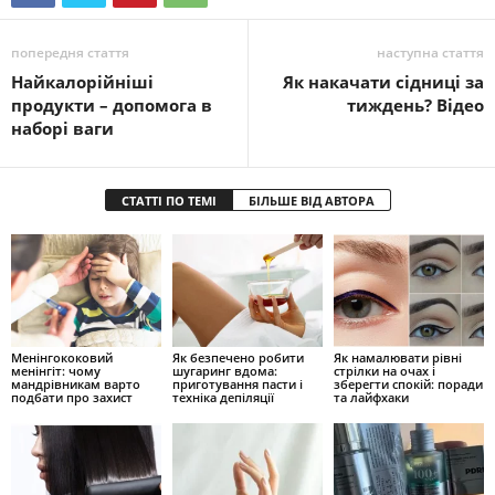
попередня стаття
наступна стаття
Найкалорійніші
Як накачати сідниці за
продукти – допомога в
тиждень? Відео
наборі ваги
СТАТТІ ПО ТЕМІ
БІЛЬШЕ ВІД АВТОРА
Менінгококовий
Як безпечено робити
Як намалювати рівні
менінгіт: чому
шугаринг вдома:
стрілки на очах і
мандрівникам варто
приготування пасти і
зберегти спокій: поради
подбати про захист
техніка депіляції
та лайфхаки