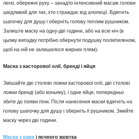
легкі, обережні руху – занадто інтенсивний масаж голови
шкідливий для тих, хто страждає від алопеції. Вдягніть
шапочку для душу і оберніть голову теплим рушником.
Залиште маску на одну-дві години, або на всю ніч (в
цьому випадку потрібно обернути подушку поліетиленом,
щоб на ній не залишилося жирних плям).
Маска з касторової олії, бренді і яйця
Змішайте дві столові ложки касторової олії, дві столові
ложки бренді (або коньяку), і одне яйце, попередньо
збите до появи піни. Після нанесення маски вдягніть на
голову шапочку для душу і оберніть її рушником. Змийте
маску через дві години.
Маска з кави
і яєчного жовтка