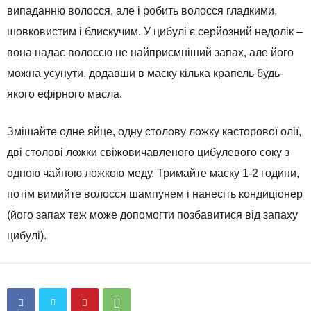
випаданню волосся, але і робить волосся гладкими,
шовковистим і блискучим. У цибулі є серйозний недолік –
вона надає волоссю не найприємніший запах, але його
можна усунути, додавши в маску кілька крапель будь-
якого ефірного масла.
Змішайте одне яйце, одну столову ложку касторової олії,
дві столові ложки свіжовичавленого цибулевого соку з
одною чайною ложкою меду. Тримайте маску 1-2 години,
потім вимийте волосся шампунем і нанесіть кондиціонер
(його запах теж може допомогти позбавитися від запаху
цибулі).