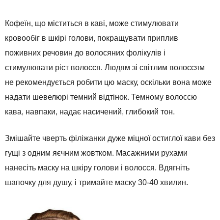
Кофеїн, що міститься в каві, може стимулювати
кровообіг в шкірі голови, покращувати приплив
поживних речовин до волосяних фолікулів і
стимулювати ріст волосся. Людям зі світлим волоссям
не рекомендується робити цю маску, оскільки вона може
надати шевелюрі темний відтінок. Темному волоссю
кава, навпаки, надає насичений, глибокий тон.
Змішайте чверть філіжанки дуже міцної остиглої кави без
гущі з одним яєчним жовтком. Масажними рухами
нанесіть маску на шкіру голови і волосся. Вдягніть
шапочку для душу, і тримайте маску 30-40 хвилин.