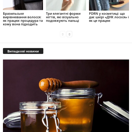
Бразильське
Три елегантні форми
PDRN у косметиці: що
вирівнювання волосся:
нігтів, які візуально
дає шкірі «ДНК лосося» і
як працює процедура та
подовжують пальці
як це працює
кому вона підходить
Випадкові новини