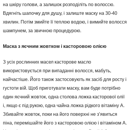
на шкіру голови, а залишок розподіліть по волоссю.
Вдягніть шапочку для душу, і залиште маску на 30-40
хвилин. Потім змийте її теплою водою, і вимийте волосся
шампунем, за звичною процедурою.
Маска з яєчним жовтком і касторовою олією
З усіх рослинних масел касторове масло
використовується при випаданні волосся, мабуть,
найчастіше. Його також застосовують як засіб для росту і
густоти вій. Щоб приготувати маску, вам буде потрібно
один яєчний жовток, одна столова ложка касторової олії
і, якщо є під рукою, одна чайна ложка рідкого вітаміну А.
Збивайте жовток, поки на його поверхні не з’явиться
піна, перемішайте його з касторовою олією і вітаміном А.