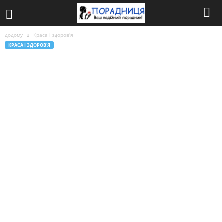
додому
Краса і здоров'я
КРАСА І ЗДОРОВ'Я