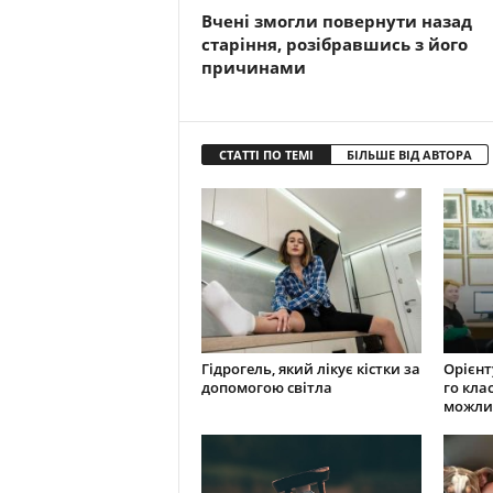
Вчені змогли повернути назад
старіння, розібравшись з його
причинами
СТАТТІ ПО ТЕМІ
БІЛЬШЕ ВІД АВТОРА
Гідрогель, який лікує кістки за
Орієнту
допомогою світла
го кла
можли