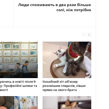
Люди споживають в два рази більше
солі, ніж потрібно
ючись в освіті після 9-
Нахабний кіт-аб’юзер
су: Професійні шляхи та
розсмішив глядачів, сівши
вості
прямо на свого брата