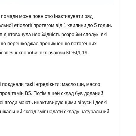
 помади може повністю інактивувати ряд
льної етіології протягом від 1 хвилини до 5 годин.
підштовхнула необхідність розробки сполук, які
, що перешкоджає проникненню патогенних
безпечні хвороби, включаючи КОВІД-19.
і поєднали такі інгредієнти: масло ши, масло
 провітамін В5. Потім в цей склад був доданий
єї ягоди мають инактивирующими віруси і деякі
унікальний склад зміг надати складу натуральний