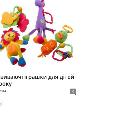
виваючі іграшки для дітей
 року
2014
0