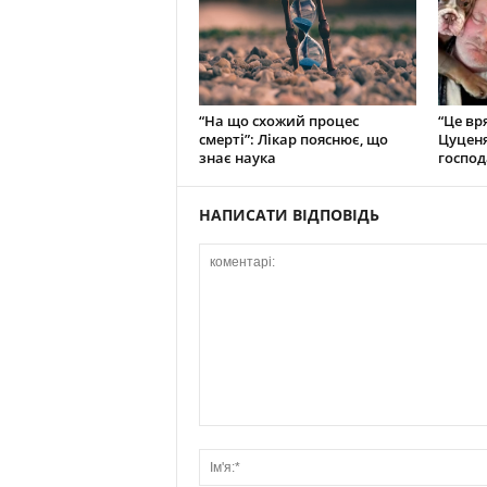
“На що схожий процес
“Це вр
смерті”: Лікар пояснює, що
Цуценя
знає наука
господ
НАПИСАТИ ВІДПОВІДЬ