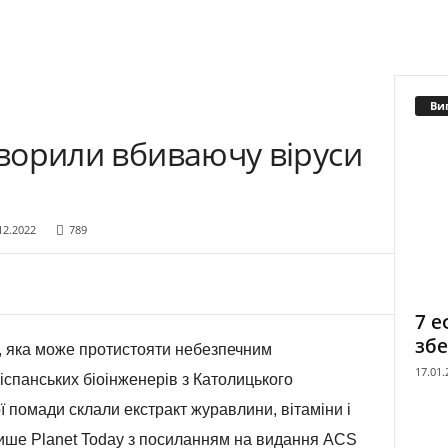
Ви
створили вбиваючу віруси
12.2022
789
7 е
збе
, яка може протистояти небезпечним
17.01.
іспанських біоінженерів з Католицького
ї помади склали екстракт журавлини, вітаміни і
пише Planet Today з посиланням на видання ACS