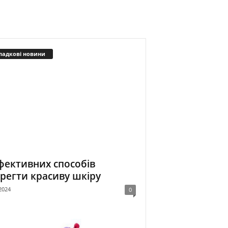
падкові новини
фективних способів
регти красиву шкіру
2024
0