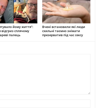
ятувало йому життя”:
Вчені встановили які люди
 відгриз сплячому
схильні таємно знімати
ареві палець
презерватив під час сексу