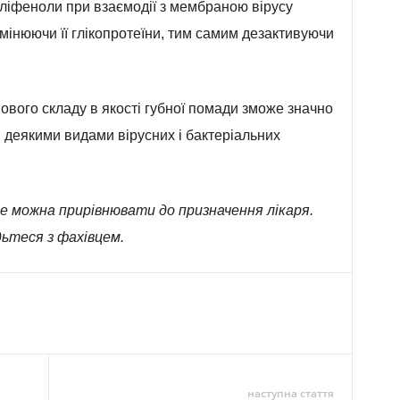
оліфеноли при взаємодії з мембраною вірусу
мінюючи її глікопротеїни, тим самим дезактивуючи
ового складу в якості губної помади зможе значно
 деякими видами вірусних і бактеріальних
е можна прирівнювати до призначення лікаря.
ьтеся з фахівцем.
наступна стаття