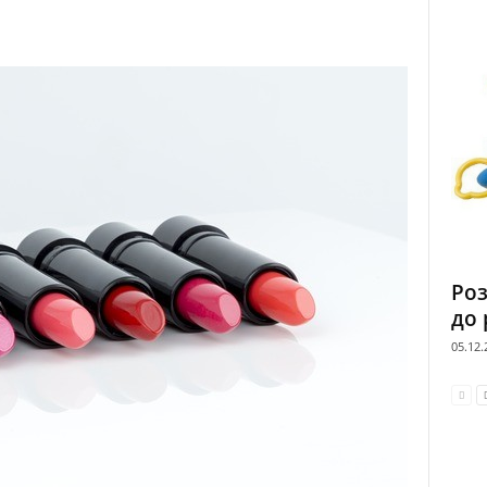
Роз
до
05.12.