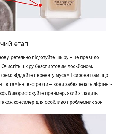
вчий етап
ову, ретельно підготуйте шкіру – це правило
 Очистіть шкіру безспиртовим лосьйоном,
крем: віддайте перевагу мусам і сироваткам, що
н і вітамінні екстракти – вони забезпечать ліфтинг-
єф. Використовуйте праймер, який згладить
 а також консилер для особливо проблемних зон.