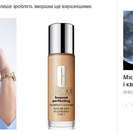
и лише зроблять зморшки ще виразнішими.
Міс
і к
23.02.