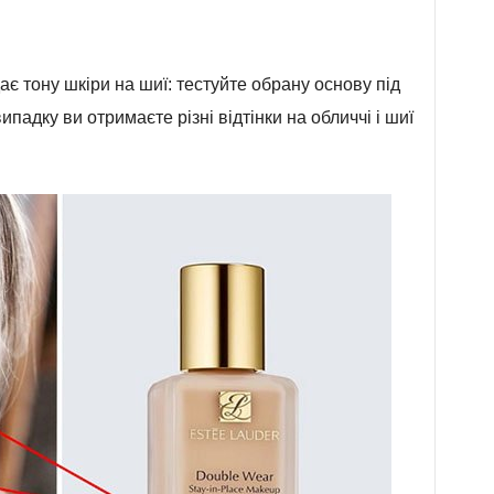
ає тону шкіри на шиї: тестуйте обрану основу під
падку ви отримаєте різні відтінки на обличчі і шиї