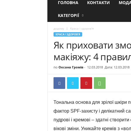
ГОЛОВНА
КОНТАКТИ
МОДА
КАТЕГОРІЇ
додому
Краса і здоров'я
КРАСА І ЗДОРОВ'Я
Як приховати зм
макіяжу: 4 прави
по
Оксана Громів
-
12.03.2018
Дата: 12.03.2018
Тональна основа для зрілої шкіри п
фактор SPF-захисту і делікатний са
пудрові і кремові – здатні створит
вікові зміни. Уникайте кремів з «в