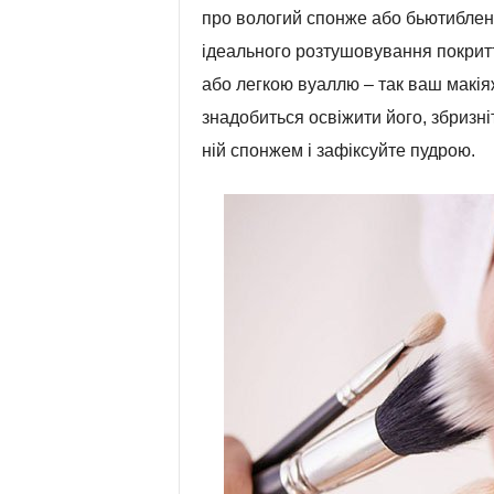
про вологий спонже або бьютиблен
ідеального розтушовування покритт
або легкою вуаллю – так ваш макія
знадобиться освіжити його, збризн
ній спонжем і зафіксуйте пудрою.