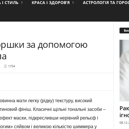
 І СТИЛЬ
КРАСА І ЗДОРОВ’Я
АСТРОЛОГІЯ ТА ГОР
Ви
оршки за допомогою
ла
1754
овинна мати легку (рідку) текстуру, високий
Рак
тиновий фініш. Класичні щільні тональні засоби –
ігн
и ефект маски, підкресливши нерівний рельєф і
08.12.
ологим» сяйвом і великою кількістю шиммера у