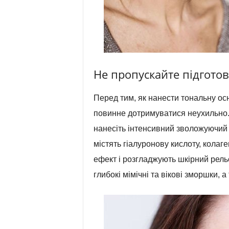
Не пропускайте підгото
Перед тим, як нанести тональну осн
повинне дотримуватися неухильно.
нанесіть інтенсивний зволожуючий 
містять гіалуронову кислоту, колаге
ефект і розгладжують шкірний рель
глибокі мімічні та вікові зморшки,