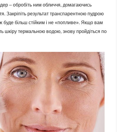
дер – обробіть ним обличчя, домагаючись
я. Закріпіть результат транспарентною пудрою
ж буде більш стійким і не «попливе». Якщо вам
іть шкіру термальною водою, знову пройдіться по