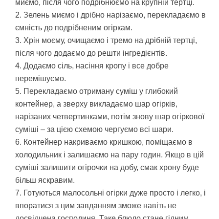
миємо, після чого подрібнюємо на крупній тертці.
Зелень миємо і дрібно нарізаємо, перекладаємо в
ємність до подрібненим огіркам.
Хрін моєму, очищаємо і тремо на дрібній тертці,
після чого додаємо до решти інгредієнтів.
Додаємо сіль, насіння кропу і все добре
перемішуємо.
Перекладаємо отриману суміш у глибокий
контейнер, а зверху викладаємо шар огірків,
нарізаних четвертинками, потім знову шар огіркової
суміші – за цією схемою чергуємо всі шари.
Контейнер накриваємо кришкою, поміщаємо в
холодильник і залишаємо на пару годин. Якщо в цій
суміші залишити огірочки на добу, смак хрону буде
більш яскравим.
Готуються малосольні огірки дуже просто і легко, і
впоратися з цим завданням зможе навіть не
досвідчена господиня. Таке блюдо стане гідним