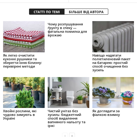
СТАТТІ ПО ТЕМІ
БІЛЬШЕ ВІД АВТОРА
Чому розпушування
ґрунту в спеку —
фатальна помилка для
врожаю
Як легко очистити
Навіщо надягати
кухонні рушники та
поліетиленовий пакет
зберегти їхню білизну:
на батарею: простий
перевірені методи
спосіб очищення без
зусиль
Хвойні рослини, які
Чистий унітаз без
Як доглядати за
чудово зимують в
зусиль: бюджетний
фіалкою взимку
Україні
спосіб видалення
вапняного нальоту та
іржі