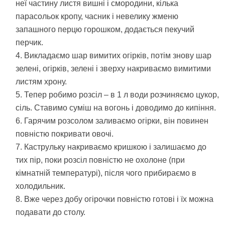
неї частину листя вишні і смородини, кілька
парасольок кропу, часник і невелику жменю
запашного перцю горошком, додається пекучий
перчик.
Викладаємо шар вимитих огірків, потім знову шар
зелені, огірків, зелені і зверху накриваємо вимитими
листям хрону.
Тепер робимо розсіл – в 1 л води розчиняємо цукор,
сіль. Ставимо суміш на вогонь і доводимо до кипіння.
Гарячим розсолом заливаємо огірки, він повинен
повністю покривати овочі.
Каструльку накриваємо кришкою і залишаємо до
тих пір, поки розсіл повністю не охолоне (при
кімнатній температурі), після чого прибираємо в
холодильник.
Вже через добу огірочки повністю готові і їх можна
подавати до столу.