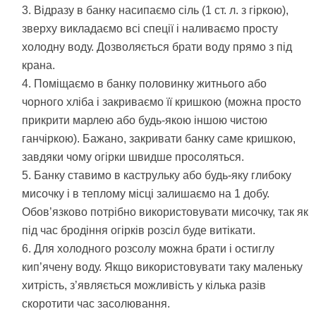
Відразу в банку насипаємо сіль (1 ст. л. з гіркою),
зверху викладаємо всі спеції і наливаємо просту
холодну воду. Дозволяється брати воду прямо з під
крана.
Поміщаємо в банку половинку житнього або
чорного хліба і закриваємо її кришкою (можна просто
прикрити марлею або будь-якою іншою чистою
ганчіркою). Бажано, закривати банку саме кришкою,
завдяки чому огірки швидше просоляться.
Банку ставимо в каструльку або будь-яку глибоку
мисочку і в теплому місці залишаємо на 1 добу.
Обов’язково потрібно використовувати мисочку, так як
під час бродіння огірків розсіл буде витікати.
Для холодного розсолу можна брати і остиглу
кип’ячену воду. Якщо використовувати таку маленьку
хитрість, з’являється можливість у кілька разів
скоротити час засолювання.