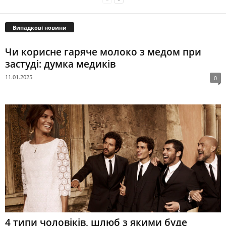
Випадкові новини
Чи корисне гаряче молоко з медом при
застуді: думка медиків
11.01.2025
0
4 типи чоловіків, шлюб з якими буде