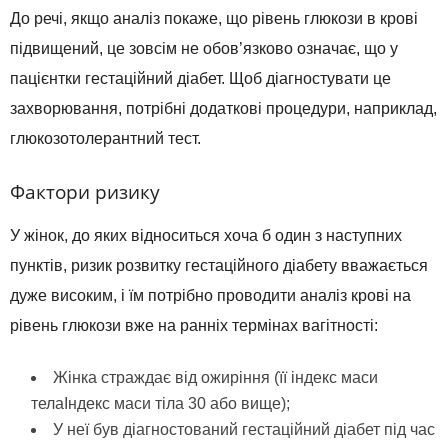
До речі, якщо аналіз покаже, що рівень глюкози в крові
підвищений, це зовсім не обов’язково означає, що у
пацієнтки гестаційний діабет. Щоб діагностувати це
захворювання, потрібні додаткові процедури, наприклад,
глюкозотолерантний тест.
Фактори ризику
У жінок, до яких відноситься хоча б один з наступних
пунктів, ризик розвитку гестаційного діабету вважається
дуже високим, і їм потрібно проводити аналіз крові на
рівень глюкози вже на ранніх термінах вагітності:
Жінка страждає від ожиріння (її індекс маси
телаІндекс маси тіла 30 або вище);
У неї був діагностований гестаційний діабет під час