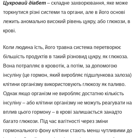
Цукровий діабет
– складне захворювання, яке може
торкнутися різні системи та органи, але в його основі
лежить аномально високий рівень цукру, або глюкози, в
крові.
Коли людина їсть, його травна система перетворює
більшість продуктів в такий різновид цукру, як глюкоза.
Вона потрапляє в кровотік, а потім, за допомогою
інсуліну (це гормон, який виробляє підшлункова залоза)
клітини організму використовують глюкозу як паливо.
Однак якщо організм не виробляє достатню кількість
інсуліну – або клітини організму не можуть реагувати на
вплив цього гормону – в крові залишається занадто
багато глюкози. Під час вагітності через зміни
гормонального фону клітини стають менш чутливими до