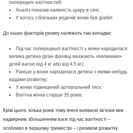
попередніх вагітностей;
Аналіз показав наявність цукру в сечі;
У когось з близьких родичів жінки був діабет.
До інших факторів ризику належать такі випадки:
Під час попередньої вагітності у жінки народилася
велика дитина (різні фахівці вважають «великими»
дітей вагою від 4 кг або від 4.5 кг);
Раніше у жінки народилася дитина з якими-небудь
вадами розвитку;
У жінки підвищений артеріальний тиск;
Вагітна жінка старше 35 років.
Крім цього, кілька років тому вчені виявили зв’язок між
надмірним збільшенням ваги під час вагітності –
особливо в першому триместрі – і ризиком розвитку