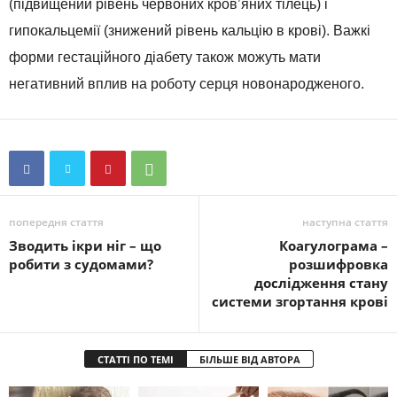
(підвищений рівень червоних кров’яних тілець) і
гипокальцемії (знижений рівень кальцію в крові). Важкі
форми гестаційного діабету також можуть мати
негативний вплив на роботу серця новонародженого.
попередня стаття
наступна стаття
Зводить ікри ніг – що
Коагулограма –
робити з судомами?
розшифровка
дослідження стану
системи згортання крові
СТАТТІ ПО ТЕМІ
БІЛЬШЕ ВІД АВТОРА