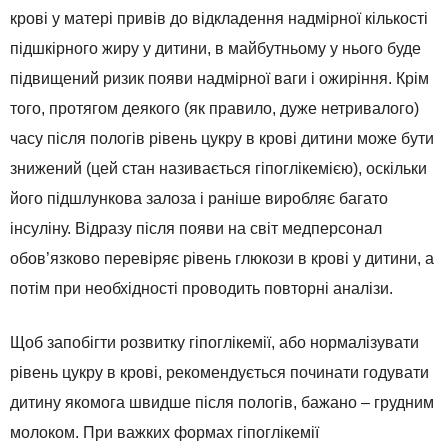
крові у матері привів до відкладення надмірної кількості
підшкірного жиру у дитини, в майбутньому у нього буде
підвищений ризик появи надмірної ваги і ожиріння. Крім
того, протягом деякого (як правило, дуже нетривалого)
часу після пологів рівень цукру в крові дитини може бути
знижений (цей стан називається гіпоглікемією), оскільки
його підшлункова залоза і раніше виробляє багато
інсуліну. Відразу після появи на світ медперсонал
обов’язково перевіряє рівень глюкози в крові у дитини, а
потім при необхідності проводить повторні аналізи.
Щоб запобігти розвитку гіпоглікемії, або нормалізувати
рівень цукру в крові, рекомендується починати годувати
дитину якомога швидше після пологів, бажано – грудним
молоком. При важких формах гіпоглікемії