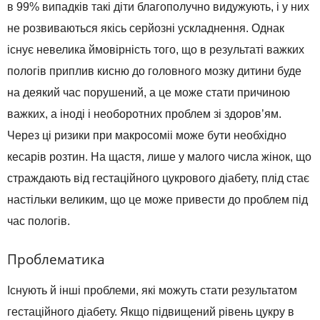
в 99% випадків такі діти благополучно видужують, і у них
не розвиваються якісь серйозні ускладнення. Однак
існує невелика ймовірність того, що в результаті важких
пологів приплив кисню до головного мозку дитини буде
на деякий час порушений, а це може стати причиною
важких, а іноді і необоротних проблем зі здоров’ям.
Через ці ризики при макросоміі може бути необхідно
кесарів розтин. На щастя, лише у малого числа жінок, що
страждають від гестаційного цукрового діабету, плід стає
настільки великим, що це може привести до проблем під
час пологів.
Проблематика
Існують й інші проблеми, які можуть стати результатом
гестаційного діабету. Якщо підвищений рівень цукру в