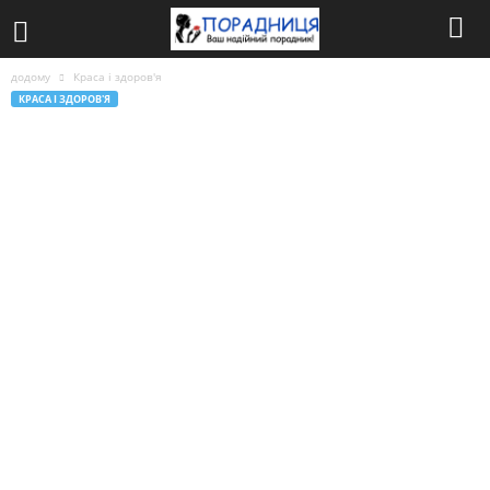
додому
Краса і здоров'я
КРАСА І ЗДОРОВ'Я