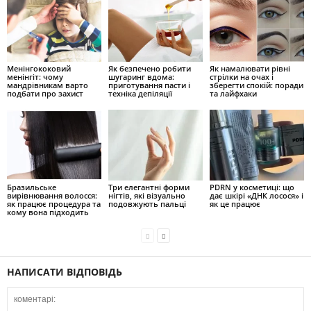
Менінгококовий
Як безпечено робити
Як намалювати рівні
менінгіт: чому
шугаринг вдома:
стрілки на очах і
мандрівникам варто
приготування пасти і
зберегти спокій: поради
подбати про захист
техніка депіляції
та лайфхаки
Бразильське
Три елегантні форми
PDRN у косметиці: що
вирівнювання волосся:
нігтів, які візуально
дає шкірі «ДНК лосося» і
як працює процедура та
подовжують пальці
як це працює
кому вона підходить
НАПИСАТИ ВІДПОВІДЬ