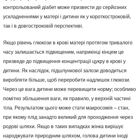
контрольований діабет може призвести до серйозних
ускладненнями у матері і дитини як у короткостроковій,
так і в довгостроковій перспективі.
Якщо рівень глюкози в крові матері протягом тривалого
часу залишається підвищеним, наприкінці кінцем це
призведе до підвищення концентрації цукру в крові у
дитини. Як наслідок, підшлункової залози доводиться
виробляти більше, щоб переробити надлишок глюкози.
Через це вага дитини може перевищити норму; особливо
помітно збільшення ваги, як правило, у верхній частині
тіла. Результатом цього може стати макросомія – стан,
при якому плід занадто великий для проходження через
родові шляхи. Якщо в таких випадках жінка вирішує
народжувати природним шляхом, голова дитини іноді