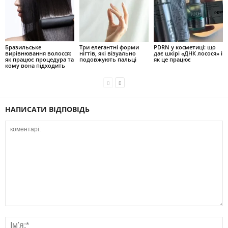
Бразильське
Три елегантні форми
PDRN у косметиці: що
вирівнювання волосся:
нігтів, які візуально
дає шкірі «ДНК лосося» і
як працює процедура та
подовжують пальці
як це працює
кому вона підходить
НАПИСАТИ ВІДПОВІДЬ