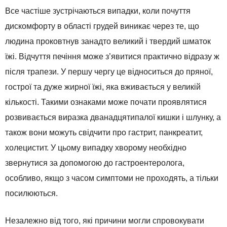
Все частіше зустрічаються випадки, коли почуття
дискомфорту в області грудей виникає через те, що
людина проковтнув занадто великий і твердий шматок
їжі. Відчуття печіння може з’явитися практично відразу ж
після трапези. У першу чергу це відноситься до пряної,
гострої та дуже жирної їжі, яка вживається у великій
кількості. Такими ознаками може почати проявлятися
розвивається виразка дванадцятипалої кишки і шлунку, а
також вони можуть свідчити про гастрит, панкреатит,
холецистит. У цьому випадку хворому необхідно
звернутися за допомогою до гастроентеролога,
особливо, якщо з часом симптоми не проходять, а тільки
посилюються.
Незалежно від того, які причини могли спровокувати