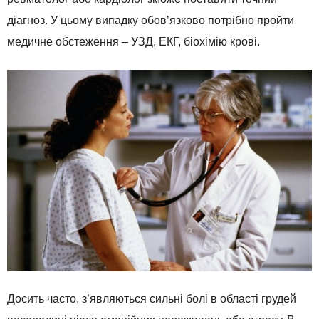
діагноз. У цьому випадку обов’язково потрібно пройти
медичне обстеження – УЗД, ЕКГ, біохімію крові.
Досить часто, з’являються сильні болі в області грудей