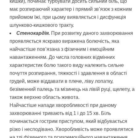
кишки), починає турбувати досить сильний біль, що
має розпираючий характер і прямий зв’язок з кожним
прийомом їжі, при цьому виявляється і дисфункція
шлунково-кишкового тракту.
Стенокардія.
При розвитку даного захворювання
проявляється яскраво виражена болючість, яка
найчастіше пов’язана з фізичним і емоційним
навантаженням. До числа головних відмінних
характеристик болю такого виду належить сильне
почуття розпирання, тяжкості і здавлення в області
грудей, може віддавати в плече, ліву лопатку,
безіменний палець та мізинець на лівій руці, щелепу, а
також верхню область живота.
Найчастіше напади хворобливості при даному
захворюванні тривають від 1 і до 15 хв. Біль
починається гострим приступом, який відбувається
різко і несподівано. Хворобливість може проявлятися
на тлі фізичного та психоемоційного навантаження