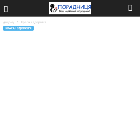
додому
Краса і здоров'я
КРАСА І ЗДОРОВ'Я