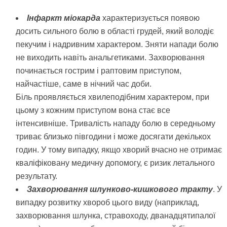
Інфаркт міокарда
характеризується появою
досить сильного болю в області грудей, який володіє
пекучим і надривним характером. Зняти напади болю
не виходить навіть анальгетиками. Захворювання
починається гострим і раптовим приступом,
найчастіше, саме в нічний час доби.
Біль проявляється хвилеподібним характером, при
цьому з кожним приступом вона стає все
інтенсивніше. Тривалість нападу болю в середньому
триває близько півгодини і може досягати декількох
годин. У тому випадку, якщо хворий вчасно не отримає
кваліфіковану медичну допомогу, є ризик летального
результату.
Захворювання шлунково-кишкового тракту
. У
випадку розвитку хвороб цього виду (наприклад,
захворювання шлунка, стравоходу, дванадцятипалої