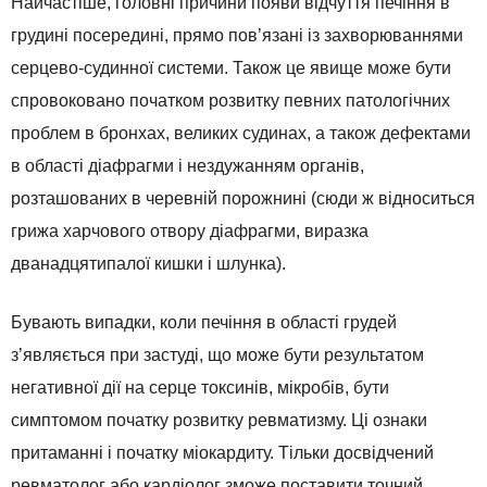
Найчастіше, головні причини появи відчуття печіння в
грудині посередині, прямо пов’язані із захворюваннями
серцево-судинної системи. Також це явище може бути
спровоковано початком розвитку певних патологічних
проблем в бронхах, великих судинах, а також дефектами
в області діафрагми і нездужанням органів,
розташованих в черевній порожнині (сюди ж відноситься
грижа харчового отвору діафрагми, виразка
дванадцятипалої кишки і шлунка).
Бувають випадки, коли печіння в області грудей
з’являється при застуді, що може бути результатом
негативної дії на серце токсинів, мікробів, бути
симптомом початку розвитку ревматизму. Ці ознаки
притаманні і початку міокардиту. Тільки досвідчений
ревматолог або кардіолог зможе поставити точний