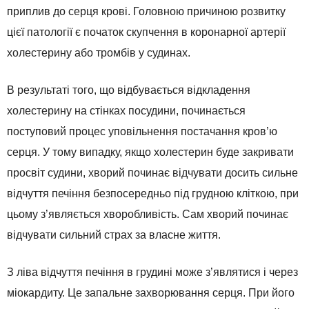
приплив до серця крові. Головною причиною розвитку
цієї патології є початок скупчення в коронарної артерії
холестерину або тромбів у судинах.
В результаті того, що відбувається відкладення
холестерину на стінках посудини, починається
поступовий процес уповільнення постачання кров’ю
серця. У тому випадку, якщо холестерин буде закривати
просвіт судини, хворий починає відчувати досить сильне
відчуття печіння безпосередньо під грудною кліткою, при
цьому з’являється хворобливість. Сам хворий починає
відчувати сильний страх за власне життя.
З ліва відчуття печіння в грудині може з’являтися і через
міокардиту. Це запальне захворювання серця. При його