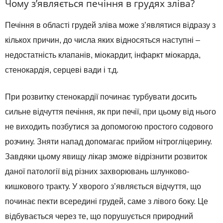
Чому з’являється печіння в грудях зліва?
Печіння в області грудей зліва може з’являтися відразу з
кількох причин, до числа яких відносяться наступні –
недостатність клапанів, міокардит, інфаркт міокарда,
стенокардія, серцеві вади і т.д.
При розвитку стенокардії починає турбувати досить
сильне відчуття печіння, як при печії, при цьому від нього
не виходить позбутися за допомогою простого содового
розчину. Зняти напад допомагає прийом нітрогліцерину.
Завдяки цьому явищу лікар зможе відрізнити розвиток
даної патології від різних захворювань шлунково-
кишкового тракту. У хворого з’являється відчуття, що
починає пекти всередині грудей, саме з лівого боку. Це
відбувається через те, що порушується природний