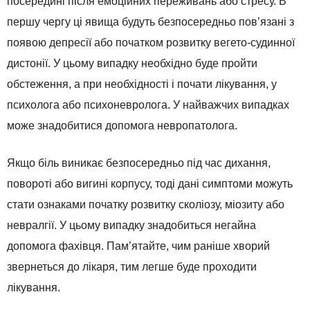
посередині після емоційних переживань або стресу. В
першу чергу ці явища будуть безпосередньо пов’язані з
появою депресії або початком розвитку вегето-судинної
дистонії. У цьому випадку необхідно буде пройти
обстеження, а при необхідності і почати лікування, у
психолога або психоневролога. У найважчих випадках
може знадобитися допомога невропатолога.
Якщо біль виникає безпосередньо під час дихання,
повороті або вигині корпусу, тоді дані симптоми можуть
стати ознаками початку розвитку сколіозу, міозиту або
невралгії. У цьому випадку знадобиться негайна
допомога фахівця. Пам’ятайте, чим раніше хворий
звернеться до лікаря, тим легше буде проходити
лікування.