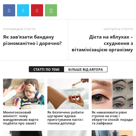
попередня стаття
наступна стаття
Як зав’язати бандану
Дієта на яблуках –
різноманітно і доречно?
схуднення з
вітамінізацією організму
СТАТТІ ПО ТЕМІ
БІЛЬШЕ ВІД АВТОРА
Менінгококовий
Як безпечено робити
Як намалювати рівні
менінгіт: чому
шугаринг вдома:
стрілки на очах і
мандрівникам варто
приготування пасти і
зберегти спокій: поради
подбати про захист
техніка депіляції
та лайфхаки