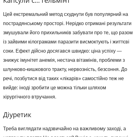
Капсули с… гельмінт
Цей екстремальний метод схуднути був популярний на
пострадянському просторі. Нерідко отримані результати
змушували його прихильників забувати про те, що разом
із зайвими кілограмами паразити висмоктують і життєві
соки. Ефект дійсно досягався швидко: ціна успіху —
знижує імунітет анемія, нестача вітамінів, проблеми з
шлунково-кишкового тракту, нервозність, безсоння. До
речі, позбутися від таких «лікарів» самостійно теж не
вийде: іноді зробити це можна тільки шляхом
хірургічного втручання.
Діуретик
Треба виглядати надзвичайно на важливому заході, а