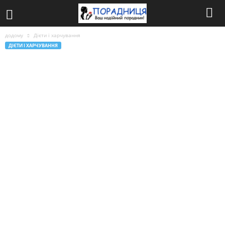
додому
Дієти і харчування
ДІЄТИ І ХАРЧУВАННЯ