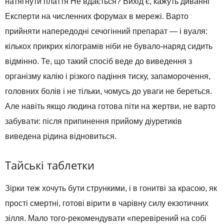
натягнути плаття Не вдається? Вихід є, кажуть диванні
Експерти на численних форумах в мережі. Варто
прийняти напередодні сечогінний препарат — і вуаля:
кількох прикрих кілограмів ніби не бувало-наряд сидить
відмінно. Те, що такий спосіб веде до виведення з
організму калію і різкого падіння тиску, запаморочення,
головних болів і не тільки, чомусь до уваги не береться.
Але навіть якщо людина готова піти на жертви, не варто
забувати: після припинення прийому діуретиків
виведена рідина відновиться.
Тайські таблетки
Зірки теж хочуть бути стрункими, і в гонитві за красою, як
прості смертні, готові вірити в чарівну силу екзотичних
зілля. Мало того-рекомендувати «перевірений на собі