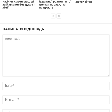
насіння: смачні ласощі
ідеальної розсипчастої
дієтологині
за 5 хвилин без цукру і
гречки: поради, які
хімії
працюють
НАПИСАТИ ВІДПОВІДЬ