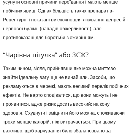
усунути основні причини переїдання і мають менше
побічних явищ. Однак більшість таких препаратів-
Рецептурні і показані виключно для лікування депресій і
нервової булімії (нападів обжерливості), але
протипоказані для боротьби з ожирінням.
“Чарівна пігулка” або ЗСЖ?
Таким чином, зілля, прийнявши яке можна миттєво
знайти ідеальну вагу, ще не винайшли. Засоби, що
рекламуються в мережі, мають великий перелік побічних
ефектів. Не варто сподіватися, що вони можуть і не
проявитися, адже ризик досить високий: на кону
здоров’я. Схуднути і зміцнити його можна, споживаючи
трохи менше калорій, ніж витрачається. При цьому
важливо, щоб харчування було збалансовано за