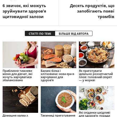
6 звичок, які можуть
Десять продуктів, що
зруйнувати здоров’я
запобігають появі
щитовидної залози
тромбів
СТАТТІ ПО ТЕМІ
БІЛЬШЕ ВІД АВТОРА
Приблизне тижневе
Баланс білка і
Як приготувати
меню для дівчат, які
клітковини: нова ера в
ідеально розсипчастий
хочуть харчуватися
харчуванні для
плов: головний секрет
збалансовано
здоров’я
— у моркві
Які сніданки шкідливі
Домашня халва з
Таємниці приготування
для здоров’я: поради