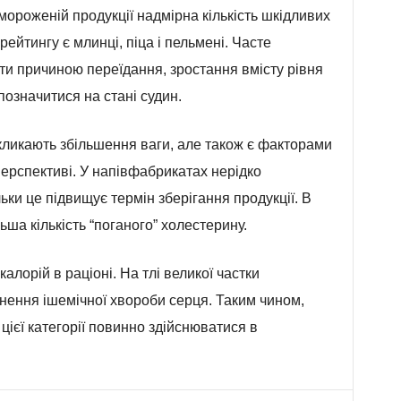
ороженій продукції надмірна кількість шкідливих
рейтингу є млинці, піца і пельмені. Часте
ати причиною переїдання, зростання вмісту рівня
позначитися на стані судин.
икликають збільшення ваги, але також є факторами
 перспективі. У напівфабрикатах нерідко
ки це підвищує термін зберігання продукції. В
ьша кількість “поганого” холестерину.
лорій в раціоні. На тлі великої частки
кнення ішемічної хвороби серця. Таким чином,
ієї категорії повинно здійснюватися в