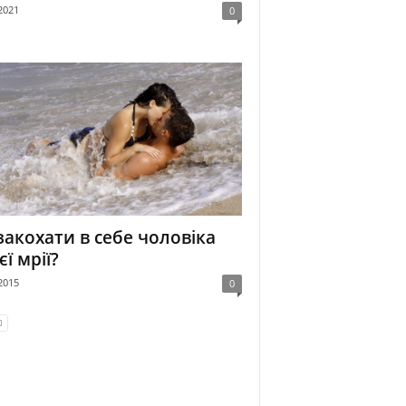
2021
0
закохати в себе чоловіка
єї мрії?
2015
0