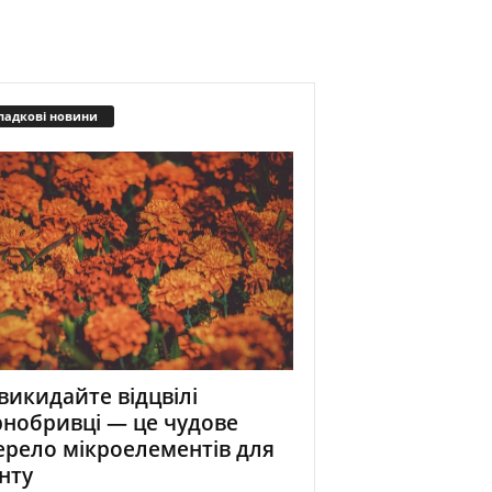
падкові новини
викидайте відцвілі
нобривці — це чудове
рело мікроелементів для
нту