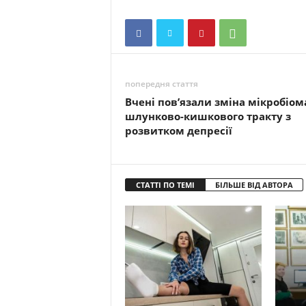
попередня стаття
Вчені пов’язали зміна мікробіом
шлунково-кишкового тракту з
розвитком депресії
СТАТТІ ПО ТЕМІ
БІЛЬШЕ ВІД АВТОРА