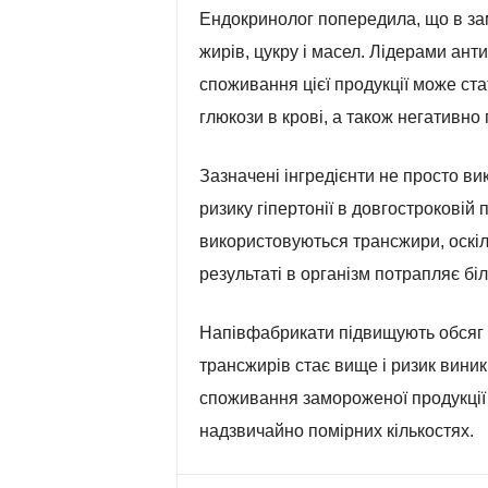
Ендокринолог попередила, що в зам
жирів, цукру і масел. Лідерами анти
споживання цієї продукції може ст
глюкози в крові, а також негативно 
Зазначені інгредієнти не просто в
ризику гіпертонії в довгостроковій
використовуються трансжири, оскіль
результаті в організм потрапляє біл
Напівфабрикати підвищують обсяг ка
трансжирів стає вище і ризик вини
споживання замороженої продукції ц
надзвичайно помірних кількостях.