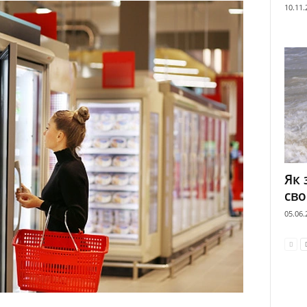
10.11.
Як 
сво
05.06.