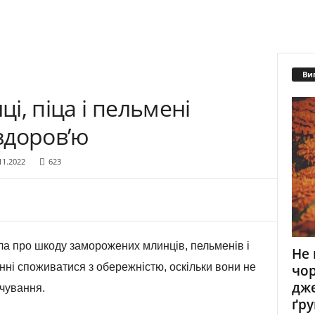
Ви
і, піца і пельмені
здоров’ю
11.2022
623
ла про шкоду заморожених млинців, пельменів і
Не 
нні споживатися з обережністю, оскільки вони не
чор
дже
чування.
ґру