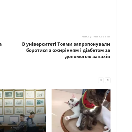
наступна стаття
а
В університеті Тоями запропонували
боротися з ожирінням і діабетом за
допомогою запахів