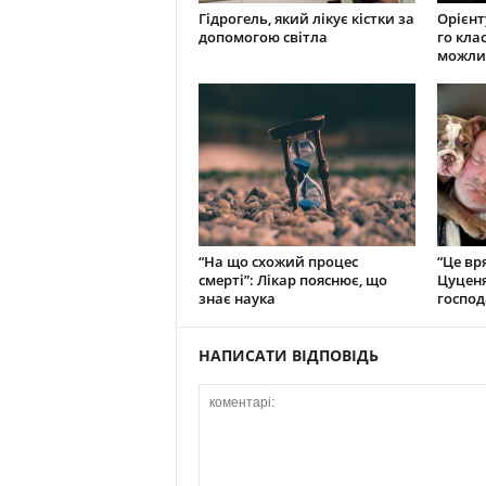
Гідрогель, який лікує кістки за
Орієнту
допомогою світла
го кла
можли
“На що схожий процес
“Це вр
смерті”: Лікар пояснює, що
Цуценя
знає наука
господ
НАПИСАТИ ВІДПОВІДЬ