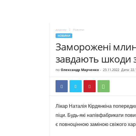
додому
Новини
НОВИНИ
Заморожені млинц
завдають шкоди 
по
Олександр Марченко
-
23.11.2022
Дата: 22.
Лікар Наталія Кірдянкіна попереди
піци. Будь-які напівфабрикати пови
є повноцінною заміною свіжого хар