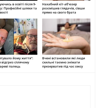
ючись в освіті після 9-
Нахабний кіт-аб’юзер
су: Професійні шляхи та
розсмішив глядачів, сівши
вості
прямо на свого брата
ятувало йому життя”:
Вчені встановили які люди
 відгриз сплячому
схильні таємно знімати
ареві палець
презерватив під час сексу