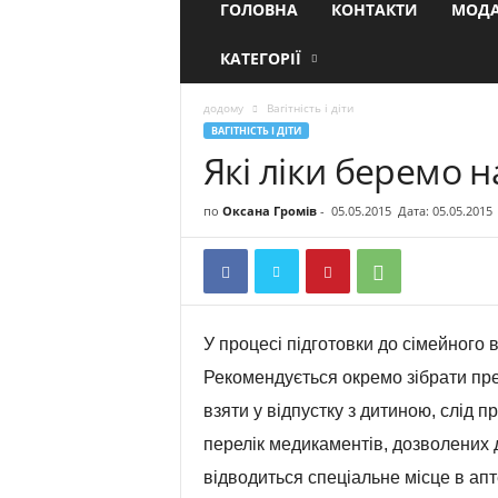
ГОЛОВНА
КОНТАКТИ
МОДА
КАТЕГОРІЇ
додому
Вагітність і діти
ВАГІТНІСТЬ І ДІТИ
Які ліки беремо 
по
Оксана Громів
-
05.05.2015
Дата: 05.05.2015
У процесі підготовки до сімейного в
Рекомендується окремо зібрати преп
взяти у відпустку з дитиною, слід 
перелік медикаментів, дозволених д
відводиться спеціальне місце в апт