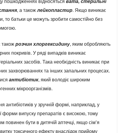
ду пошкодженнях відносяться
вата, стерильні
стання
, а також
лейкопластир
. Якщо виникає
и, то батьки це можуть зробити самостійно без
омогою.
 також
розчин хлоргексидину
, яким обробляють
них покривів. У ряді випадків виникає
еріальних засобів. Така необхідність виникає при
них захворюваннях та інших запальних процесах.
тися
антибіотик
, який володіє широким
огенних мікроорганізмів.
я антибіотиків у зручній формі, наприклад, у
ої форми випуску препаратів є високою, тому
 повинен бути в дитячій аптечці, якщо сім’я
звитку токсичного ефекту внаслідок прийому