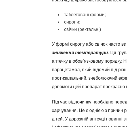
таблетовані форми;
сиропи;
свічки (ректальні)
У формі сиропу або свічок часто в
зниження температури
. Ця гру
аптечку в обов’язковому порядку. 
парацетамол, який відомий під різ
протизапальний, знеболюючий ефект
допомоги цей препарат прекрасно п
Під час відпочинку необхідно пере
харчування. Це є однією з причин ро
дітей. У дорожній аптечці повинні 