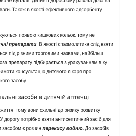
ване вугілля. Дитині і дорослому разова доза на
ваги. Також в якості ефективного адсорбенту
жуються появою кишкових кольок, тому не
чні препарати
. В якості спазмолитика слід взяти
ться під різними торговими назвами, найбільш
за препарату підбирається з урахуванням віку
римати консультацію дитячого лікаря про
кого засобу.
альні засоби в дитячій аптечці
 життя, тому вони схильні до ризику розвитку
. У дорогу потрібно взяти антисептичний засіб для
м засобом є розчин
перекису водню.
До засобів