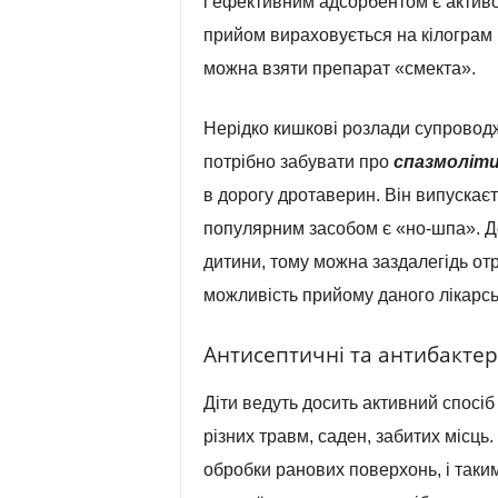
і ефективним адсорбентом є активо
прийом вираховується на кілограм 
можна взяти препарат «смекта».
Нерідко кишкові розлади супровод
потрібно забувати про
спазмоліти
в дорогу дротаверин. Він випускає
популярним засобом є «но-шпа». До
дитини, тому можна заздалегідь от
можливість прийому даного лікарсь
Антисептичні та антибактері
Діти ведуть досить активний спосіб
різних травм, саден, забитих місць
обробки ранових поверхонь, і таки