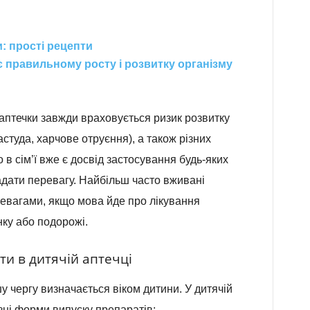
: прості рецепти
яє правильному росту і розвитку організму
 аптечки завжди враховується ризик розвитку
студа, харчове отруєння), а також різних
в сім’ї вже є досвід застосування будь-яких
адати перевагу. Найбільш часто вживані
евагами, якщо мова йде про лікування
нку або подорожі.
ти в дитячій аптечці
у чергу визначається віком дитини. У дитячій
зні форми випуску препаратів: