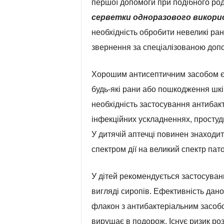
першої допомоги при подібного ро
серветки одноразового викори
необхідність обробити невеликі ран
звернення за спеціалізованою доп
Хорошим антисептичним засобом є
будь-які рани або пошкодження шкір
необхідність застосування антибакт
інфекційних ускладненнях, простуд
У дитячій аптечці повинен знаходи
спектром дії на великий спектр пат
У дітей рекомендується застосуванн
вигляді сиропів. Ефективність дан
флакон з антибактеріальним засобом
вирушає в подорож. Існує ризик ро