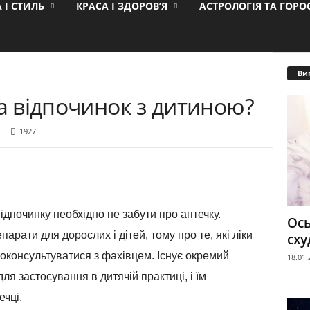
 І СТИЛЬ
КРАСА І ЗДОРОВ’Я
АСТРОЛОГІЯ ТА ГОР
Ви
на відпочинок з дитиною?
1927
ідпочинку необхідно не забути про аптечку.
Ось
арати для дорослих і дітей, тому про те, які ліки
сху
проконсультуватися з фахівцем. Існує окремий
18.01.
ля застосування в дитячій практиці, і їм
ечці.