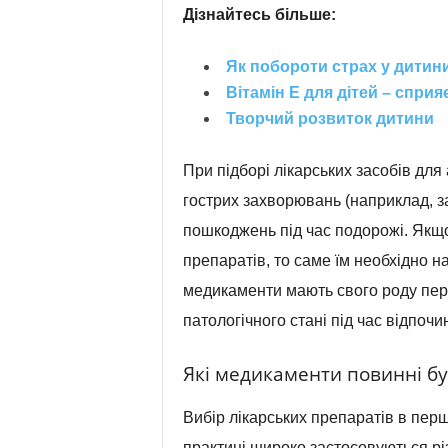
Дізнайтесь більше:
Як побороти страх у дитини
Вітамін Е для дітей – спри
Творчий розвиток дитини
При підборі лікарських засобів для
гострих захворювань (наприклад, за
пошкоджень під час подорожі. Якщо 
препаратів, то саме їм необхідно н
медикаменти мають свого роду пер
патологічного стані під час відпочи
Які медикаменти повинні бу
Вибір лікарських препаратів в перш
практиці широко застосовуються рі