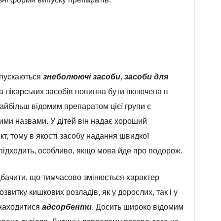
ипускаються
знеболюючі засоби, засоби для
па лікарських засобів повинна бути включена в
Найбільш відомим препаратом цієї групи є
ними назвами. У дітей він надає хороший
, тому в якості засобу надання швидкої
ідходить, особливо, якщо мова йде про подорож.
дбачити, що тимчасово змінюється характер
звитку кишкових розладів, як у дорослих, так і у
знаходитися
адсорбенти
. Досить широко відомим