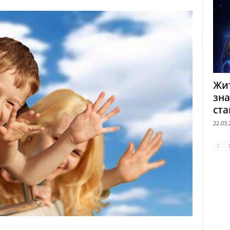
Жит
зна
ста
22.03.