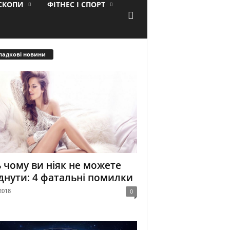
ОСКОПИ
ФІТНЕС І СПОРТ
падкові новини
 чому ви ніяк не можете
днути: 4 фатальні помилки
2018
0