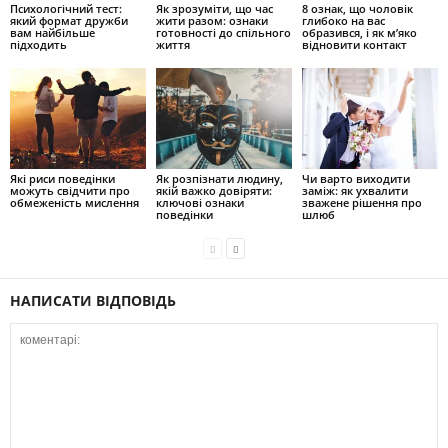
Психологічний тест:
Як зрозуміти, що час
8 ознак, що чоловік
який формат дружби
жити разом: ознаки
глибоко на вас
вам найбільше
готовності до спільного
образився, і як м’яко
підходить
життя
відновити контакт
Які риси поведінки
Як розпізнати людину,
Чи варто виходити
можуть свідчити про
якій важко довіряти:
заміж: як ухвалити
обмеженість мислення
ключові ознаки
зважене рішення про
поведінки
шлюб
НАПИСАТИ ВІДПОВІДЬ