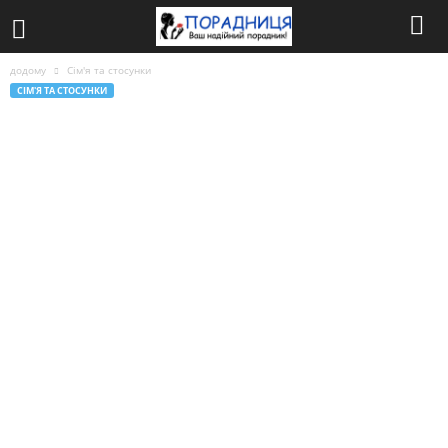
додому
Сім'я та стосунки
СІМ'Я ТА СТОСУНКИ