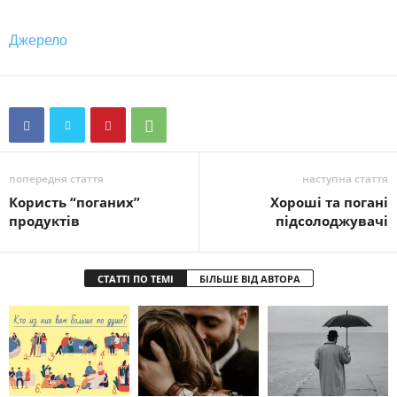
Джерело
попередня стаття
наступна стаття
Користь “поганих”
Хороші та погані
продуктів
підсолоджувачі
СТАТТІ ПО ТЕМІ
БІЛЬШЕ ВІД АВТОРА