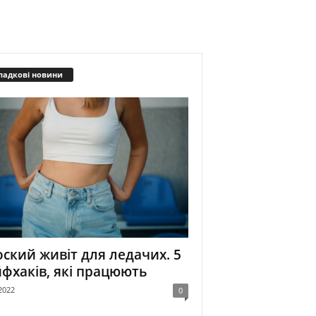
падкові новини
ский живіт для ледачих. 5
фхаків, які працюють
2022
0