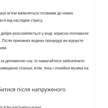
аші м’язи виявляться готовими до нових
еся від наслідків стресу.
добре розслабляється у воді: корисно поплавати
. Після приємних водних процедур ви відчуєте
шим.
за допомогою сну, то намагайтеся забезпечити
иміщенні спальні, втім, тиха і спокійна музика на
абитися після напруженого
e]uX3le-bAQuk[/youtube]