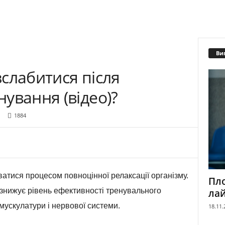
Ви
слабитися після
ування (відео)?
1884
атися процесом повноцінної релаксації організму.
Пло
знижує рівень ефективності тренувального
лай
мускулатури і нервової системи.
18.11.