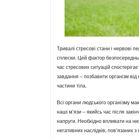
Тривалі стресові стани і нервові 
сплески. Цей фактор безпосередньо
час стресових ситуацій спостерігає
завдання – позбавити організм від
частини тіла.
Всі органи людського організму маю
наші м’язи – якийсь час після закі
напруги. Необхідно впливати на них
негативних наслідків, пов’язаних 