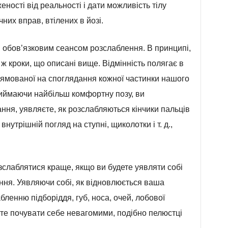
ності від реальності і дати можливість тілу
их вправ, втілених в йозі.
ся обов’язковим сеансом розслаблення. В принципі,
 ж кроки, що описані вище. Відмінність полягає в
прямованої на споглядання кожної частинки нашого
риймаючи найбільш комфортну позу, ви
ння, уявляєте, як розслабляються кінчики пальців
нутрішній погляд на ступні, щиколотки і т. д.,
зслаблятися краще, якщо ви будете уявляти собі
ння. Уявляючи собі, як відновлюється ваша
бленню підборіддя, губ, носа, очей, лобової
ете почувати себе невагомими, подібно пелюстці