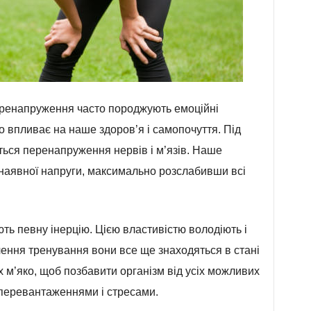
перенапруження часто породжують емоційні
 впливає на наше здоров’я і самопочуття. Під
ться перенапруження нервів і м’язів. Наше
 наявної напруги, максимально розслабивши всі
ть певну інерцію. Цією властивістю володіють і
нчення тренування вони все ще знаходяться в стані
 м’яко, щоб позбавити організм від усіх можливих
з перевантаженнями і стресами.