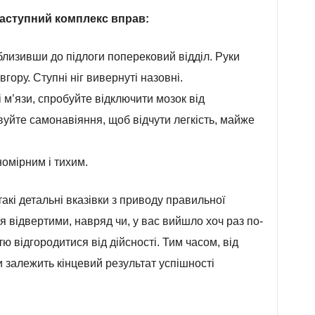
аступний комплекс вправ:
близивши до підлоги поперековий відділ. Руки
гору. Ступні ніг вивернуті назовні.
 м’язи, спробуйте відключити мозок від
вуйте самонавіяння, щоб відчути легкість, майже
номірним і тихим.
кі детальні вказівки з приводу правильної
ця відвертими, навряд чи, у вас вийшло хоч раз по-
 відгородитися від дійсності. Тим часом, від
 залежить кінцевий результат успішності