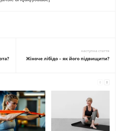
наступна стаття
ота?
Жіноче лібідо – як його підвищити?