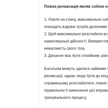
Повна релаксація являє собою н
1. Ляжте на спину, максимально на
покладіть вздовж тулуба долонями в
2. Щоб максимально розслабити всі
навколишньої дійсності. Використо
невагомість свого тіла.
3. Дихання має бути спокійним, рів
Багатьом можуть здатися зайвими та
релаксації, однак, якщо бути до кін
справжньому розслабитися, повністю
правильності виконання цієї вправи
тренувального процесу.