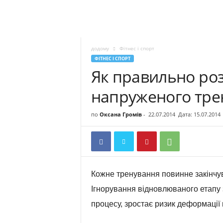
додому
Фітнес і спорт
ФІТНЕС І СПОРТ
Як правильно роз
напруженого трен
по
Оксана Громів
-
22.07.2014
Дата: 15.07.2014
Кожне тренування повинне закінчув
Ігнорування відновлюваного етапу 
процесу, зростає ризик деформації 