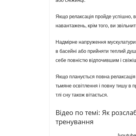
або сніжинці.
Якщо релаксація пройде успішно, в
навантажень, крім того, ви звільнит
Надмірне напруження мускулатури 
в басейні або прийняти теплий душ
себе повністю відпочившим і свіжі
Якщо планується повна релаксація 
тьмяне освітлення і повну тишу в пр
тлі сну також вітається.
Відео по темі: Як розсл
тренування
[youtub