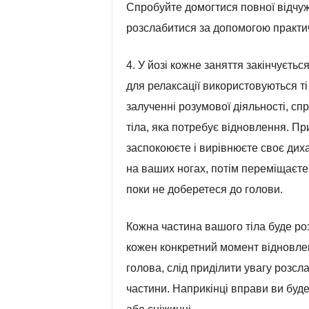
Спробуйте домогтися повної відчуже
розслабитися за допомогою практичн
4. У йозі кожне заняття закінчуєть
для релаксації використовуються ті
залученні розумової діяльності, с
тіла, яка потребує відновлення. П
заспокоюєте і вирівнюєте своє диха
на ваших ногах, потім переміщаєте в
поки не доберетеся до голови.
Кожна частина вашого тіла буде ро
кожен конкретний момент відновле
голова, слід приділити увагу розсла
частини. Наприкінці вправи ви буд