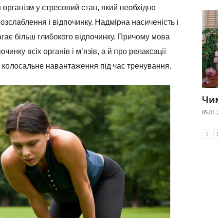
організм у стресовий стан, який необхідно
зслаблення і відпочинку. Надмірна насиченість і
гає більш глибокого відпочинку. Причому мова
очинку всіх органів і м’язів, а й про релаксації
є колосальне навантаження під час тренування.
Чим
05.01.