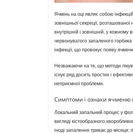
Ячмінь на оці являє собою інфекці
зовнішньої секреції, розташованої н
внутрішній і зовнішній, у кожному 
червонуватого запаленого горбика 
інфекції, що провокує появу ячменю
Незважаючи на те, що методи лікув
існує ряд досить простих і ефектив
неприємної проблеми.
Симптоми і ознаки ячменю 
Локальний запальний процес у фолік
вигляді кістообразного хворобливог
іноді запалення триває до місяця: 