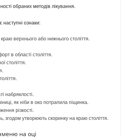
ності обраних методів лікування.
є наступні ознаки:
краю верхнього або нижнього століття.
орт в області століття.
ої століття.
я.
толіття.
ті набряклості.
іниці, як ніби в око потрапила піщинка.
ження різкості.
ь, згодом утворюють скоринку на краю століття.
чменю на оці