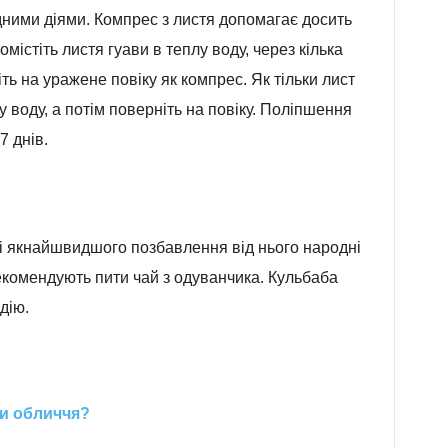
ними діями. Компрес з листя допомагає досить
містіть листя гуави в теплу воду, через кілька
іть на уражене повіку як компрес. Як тільки лист
у воду, а потім поверніть на повіку. Поліпшення
7 днів.
і якнайшвидшого позбавлення від нього народні
рекомендують пити чай з одуванчика. Кульбаба
дію.
ри обличчя?