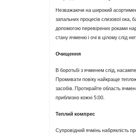
Незважаючи на широкий асортимен
запальних процесів слизової ока, 
допомогою перевірених роками нар
стану ячменю і очі в цілому слід н
Очищення
В боротьбі з ячменем слід, насампе
Промивати повіку найкраще тепло
засобів. Протирайте область ячменю
приблизно кожні 5:00.
Теплий компрес
Супровідний ячмінь набряклість п