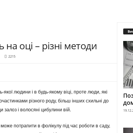
Ви
ь на оці – різні методи
2215
-якої людини і в будь-якому віці, проте люди, які
Поз
рочастинками різного роду, більш інших схильні до
до
и залоз і волосяні цибулини вій.
19.12.
 може потрапити в фолікулу під час роботи в саду,