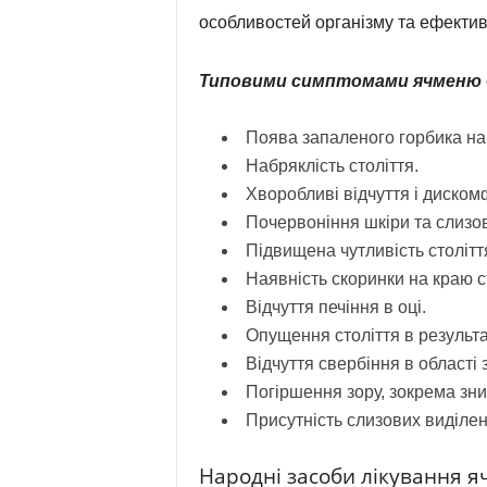
особливостей організму та ефектив
Типовими
симптомами ячменю
Поява запаленого горбика на 
Набряклість століття.
Хворобливі відчуття і дискомф
Почервоніння шкіри та слизов
Підвищена чутливість столітт
Наявність скоринки на краю с
Відчуття печіння в оці.
Опущення століття в результа
Відчуття свербіння в області з
Погіршення зору, зокрема зни
Присутність слизових виділен
Народні засоби лікування я