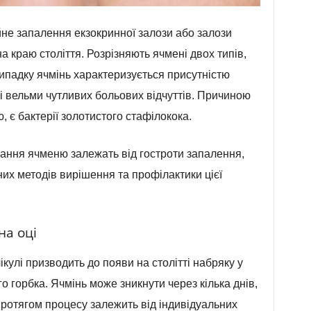
йне запалення екзокринної залози або залози
а краю століття. Розрізняють ячмені двох типів,
випадку ячмінь характеризується присутністю
і вельми чутливих больових відчуттів. Причиною
, є бактерії золотистого стафілокока.
ання ячменю залежать від гостроти запалення,
них методів вирішення та профілактики цієї
на оці
улі призводить до появи на столітті набряку у
о горбка. Ячмінь може зникнути через кілька днів,
протягом процесу залежить від індивідуальних