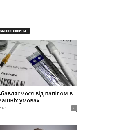
падкові новини
бавляємося від папілом в
машніх умовах
2023
0