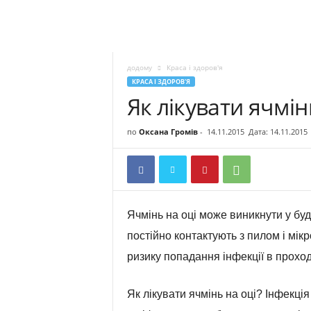
додому
Краса і здоров'я
КРАСА І ЗДОРОВ'Я
Як лікувати ячмін
по
Оксана Громів
-
14.11.2015
Дата: 14.11.2015
Ячмінь на оці може виникнути у будь
постійно контактують з пилом і мік
ризику попадання інфекції в проход
Як лікувати ячмінь на оці? Інфекція