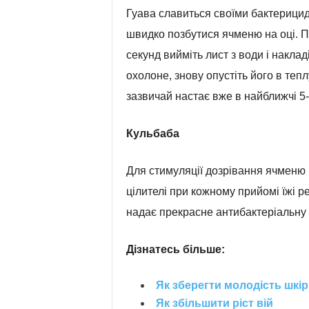
Гуава славиться своїми бактерицид
швидко позбутися ячменю на оці. По
секунд вийміть лист з води і наклад
охолоне, знову опустіть його в тепл
зазвичай настає вже в найближчі 5-
Кульбаба
Для стимуляції дозрівання ячменю 
цілителі при кожному прийомі їжі 
надає прекрасне антибактеріальну 
Дізнатесь більше:
Як зберегти молодість шкі
Як збільшити ріст вій