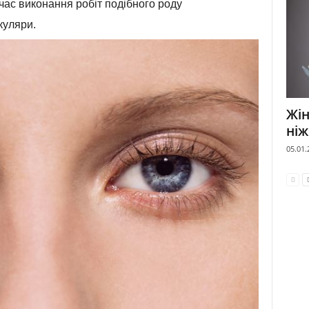
час виконання робіт подібного роду
куляри.
Жін
ніж
05.01.