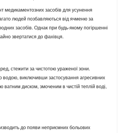
т медикаментозних засобів для усунення
багато людей позбавляються від ячменю за
одних засобів. Однак при будь-якому погіршенні
егайно звертатися до фахівця.
ред, стежити за чистотою ураженої зони.
ю водою, виключивши застосування агресивних
 ватним диском, змоченим в чистій теплій воді,
ризводить до появи неприємних больових