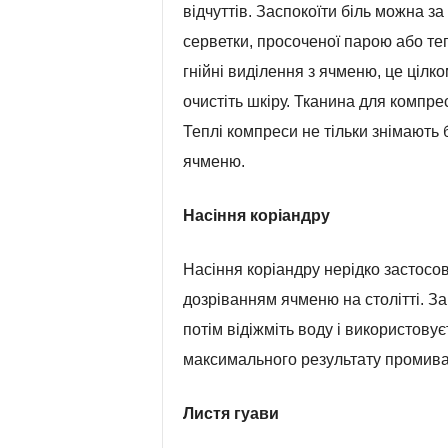
відчуттів. Заспокоїти біль можна з
серветки, просоченої парою або т
гнійні виділення з ячменю, це цілк
очистіть шкіру. Тканина для компре
Теплі компреси не тільки знімають 
ячменю.
Насіння коріандру
Насіння коріандру нерідко застосо
дозріванням ячменю на столітті. Зам
потім відіжміть воду і використову
максимального результату промива
Листя гуави