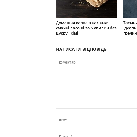
Домашня халва з насіння:
Таємни
смачні ласощі за 5 хвилин без
ідеаль
цукру і хімії
гречки
НАПИСАТИ ВІДПОВІДЬ