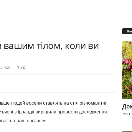
Ви
з вашим тілом, коли ви
12.2022
937
ьше людей восени ставлять на стіл різноманітні
Дом
е вчені з Ірландії вирішили провести дослідження
29.11.
иває на наш організм.