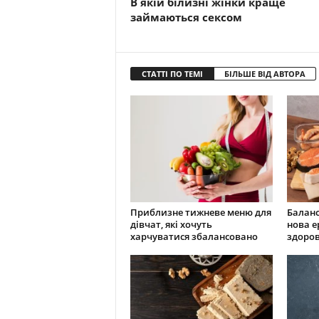
В якій білизні жінки краще
займаються сексом
СТАТТІ ПО ТЕМІ
БІЛЬШЕ ВІД АВТОРА
Приблизне тижневе меню для
Баланс
дівчат, які хочуть
нова е
харчуватися збалансовано
здоров