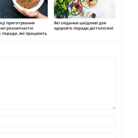
ці приготування
Які сніданки шкідливі для
ної розсипчастої
здоров’я: поради дієтологині
: поради, які працюють