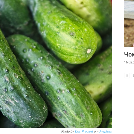
Чом
16.02.
Photo by
Eric Prouzet
on
Unsplash