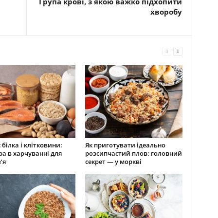
Група крові, з якою важко підхопити
хворобу
 білка і клітковини:
Як приготувати ідеально
ра в харчуванні для
розсипчастий плов: головний
’я
секрет — у моркві