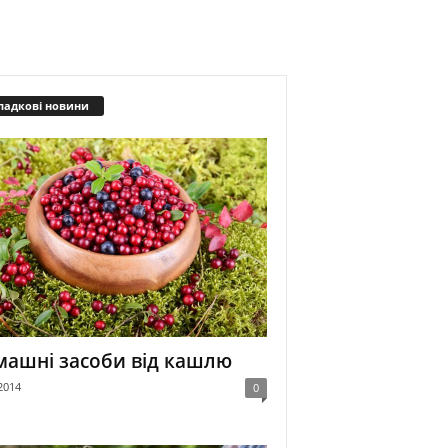
падкові новини
ашні засоби від кашлю
2014
0