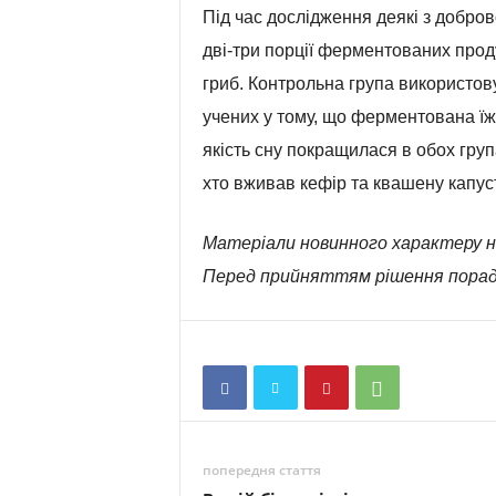
Під час дослідження деякі з добров
дві-три порції ферментованих проду
гриб. Контрольна група використов
учених у тому, що ферментована їж
якість сну покращилася в обох груп
хто вживав кефір та квашену капуст
Матеріали новинного характеру н
Перед прийняттям рішення порад
попередня стаття