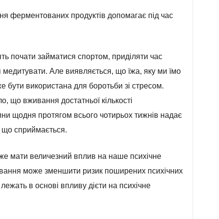
ня ферментованих продуктів допомагає під час
ять почати займатися спортом, приділяти час
медитувати. Але виявляється, що їжа, яку ми їмо
е бути використана для боротьби зі стресом.
о, що вживання достатньої кількості
ини щодня протягом всього чотирьох тижнів надає
, що сприймається.
оже мати величезний вплив на наше психічне
ування може зменшити ризик поширених психічних
лежать в основі впливу дієти на психічне