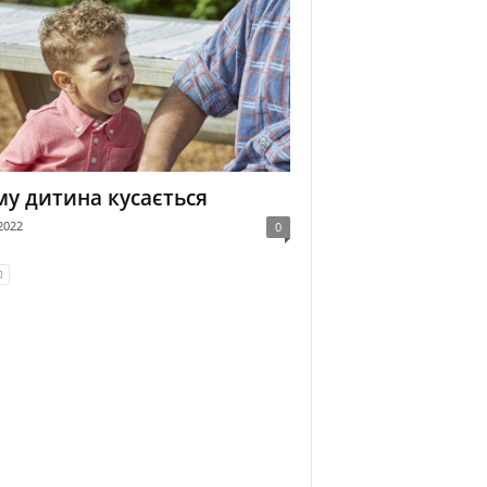
у дитина кусається
2022
0