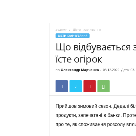
додому
Дієти і харчування
ДІЄТИ І ХАРЧУВАННЯ
Що відбувається 
їсте огірок
по
Олександр Марченко
-
03.12.2022
Дата: 03.
Прийшов зимовий сезон. Дедалі біл
продукти, запечатані в банки. Прот
про те, як споживання розсолу впл