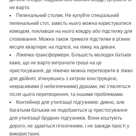
не варто.
Пеленальний столик. Не купуйте спеціальний
пеленальний стіл, замість нього можна користуватися
комодом, поклавши на нього ковдру або підстилку для
сповивання. Можна також тримати підстилки в різних
місцях квартири: на підлозі, на ліжку, на дивані.
Ліжечка-трансформери. Більшість молодих батьків
каже, що не варто витрачати гроші на це
пристосування, де ліжечко можна перетворити в ліжко
для двійнят, зіткнувшись з хитрою конструкцією,
некрасивими (і небезпечними) дірками, які з’являться
після цього перетворення, та іншими проблемами.
Контейнер для утилізації підгузників: дивно, але
багатьом батькам не подобаються ці пристосування
для утилізації брудних підгузників. Вони коштують
дорого, не здаються гігієнічними, і не завжди прості у
використанні.