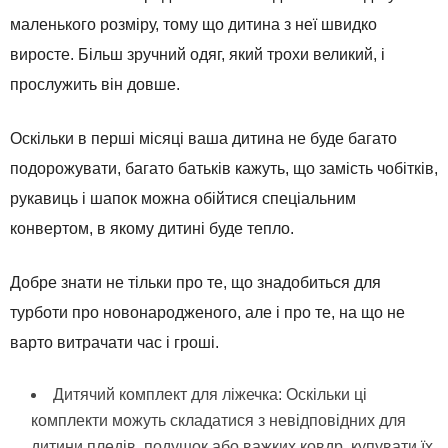
маленького розміру, тому що дитина з неї швидко
виросте. Більш зручний одяг, який трохи великий, і
прослужить він довше.
Оскільки в перші місяці ваша дитина не буде багато
подорожувати, багато батьків кажуть, що замість чобітків,
рукавиць і шапок можна обійтися спеціальним
конвертом, в якому дитині буде тепло.
Добре знати не тільки про те, що знадобиться для
турботи про новонародженого, але і про те, на що не
варто витрачати час і гроші.
Дитячий комплект для ліжечка: Оскільки ці
комплекти можуть складатися з невідповідних для
дитини пледів, подушок або важких ковдр, купувати їх