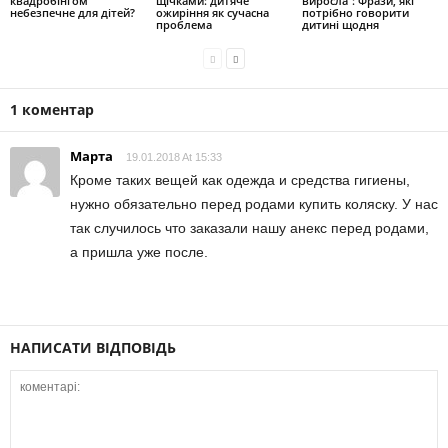
квадробінгом
щічками: дитяче
виросла”: Фрази, які
небезпечне для дітей?
ожиріння як сучасна
потрібно говорити
проблема
дитині щодня
1 коментар
Марта
19.01.2018 At 15:33
Кроме таких вещей как одежда и средства гигиены,
нужно обязательно перед родами купить коляску. У нас
так случилось что заказали нашу анекс перед родами,
а пришла уже после.
НАПИСАТИ ВІДПОВІДЬ