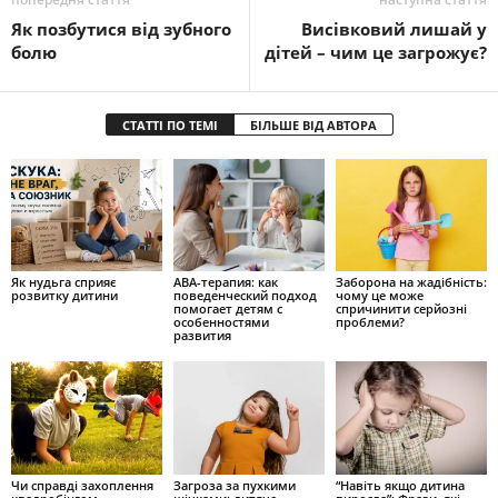
Як позбутися від зубного
Висівковий лишай у
болю
дітей – чим це загрожує?
СТАТТІ ПО ТЕМІ
БІЛЬШЕ ВІД АВТОРА
Як нудьга сприяє
ABA-терапия: как
Заборона на жадібність:
розвитку дитини
поведенческий подход
чому це може
помогает детям с
спричинити серйозні
особенностями
проблеми?
развития
Чи справді захоплення
Загроза за пухкими
“Навіть якщо дитина