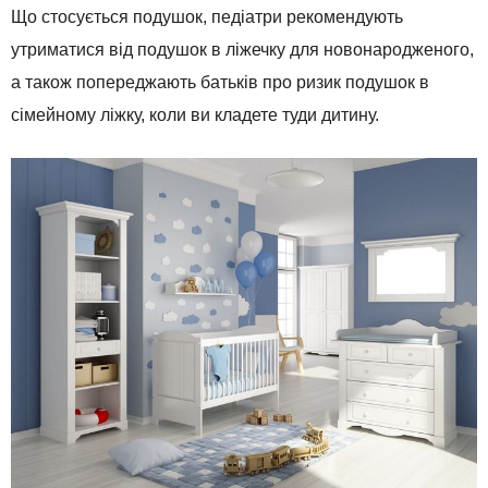
Що стосується подушок, педіатри рекомендують
утриматися від подушок в ліжечку для новонародженого,
а також попереджають батьків про ризик подушок в
сімейному ліжку, коли ви кладете туди дитину.