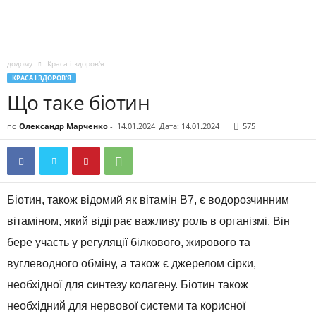
додому
Краса і здоров'я
КРАСА І ЗДОРОВ'Я
Що таке біотин
по
Олександр Марченко
-
14.01.2024
Дата: 14.01.2024
575
Біотин, також відомий як вітамін B7, є водорозчинним
вітаміном, який відіграє важливу роль в організмі. Він
бере участь у регуляції білкового, жирового та
вуглеводного обміну, а також є джерелом сірки,
необхідної для синтезу колагену. Біотин також
необхідний для нервової системи та корисної