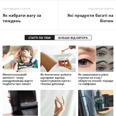
попередня стаття
наступна стаття
Як набрати вагу за
Які продукти багаті на
тиждень
біотин
СТАТТІ ПО ТЕМІ
БІЛЬШЕ ВІД АВТОРА
Менінгококовий
Як безпечено робити
Як намалювати рівні
менінгіт: чому
шугаринг вдома:
стрілки на очах і
мандрівникам варто
приготування пасти і
зберегти спокій: поради
подбати про захист
техніка депіляції
та лайфхаки