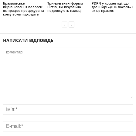
Бразильське
Три елегантні форми
PDRN у косметиці: що
вирівнювання волосся:
нігтів, які візуально
дає шкірі «ДНК лосося» і
як працює процедура та
подовжують пальці
як це працює
кому вона підходить
НАПИСАТИ ВІДПОВІДЬ