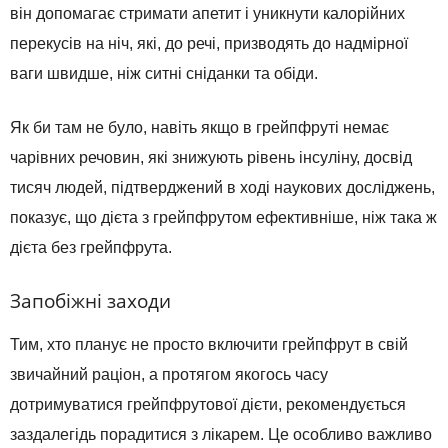
він допомагає стримати апетит і уникнути калорійних
перекусів на ніч, які, до речі, призводять до надмірної
ваги швидше, ніж ситні сніданки та обіди.
Як би там не було, навіть якщо в грейпфруті немає
чарівних речовин, які знижують рівень інсуліну, досвід
тисяч людей, підтверджений в ході наукових досліджень,
показує, що дієта з грейпфрутом ефективніше, ніж така ж
дієта без грейпфрута.
Запобіжні заходи
Тим, хто планує не просто включити грейпфрут в свій
звичайний раціон, а протягом якогось часу
дотримуватися грейпфрутової дієти, рекомендується
заздалегідь порадитися з лікарем. Це особливо важливо