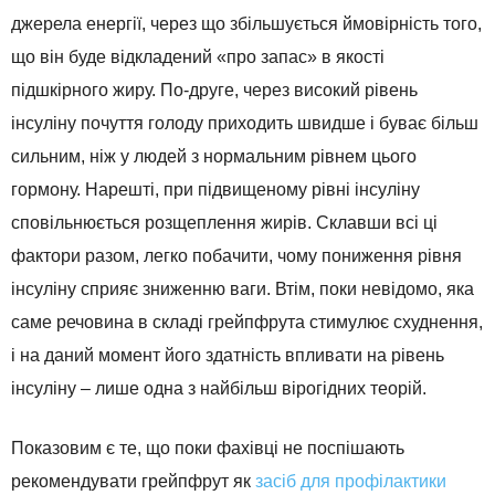
джерела енергії, через що збільшується ймовірність того,
що він буде відкладений «про запас» в якості
підшкірного жиру. По-друге, через високий рівень
інсуліну почуття голоду приходить швидше і буває більш
сильним, ніж у людей з нормальним рівнем цього
гормону. Нарешті, при підвищеному рівні інсуліну
сповільнюється розщеплення жирів. Склавши всі ці
фактори разом, легко побачити, чому пониження рівня
інсуліну сприяє зниженню ваги. Втім, поки невідомо, яка
саме речовина в складі грейпфрута стимулює схуднення,
і на даний момент його здатність впливати на рівень
інсуліну – лише одна з найбільш вірогідних теорій.
Показовим є те, що поки фахівці не поспішають
рекомендувати грейпфрут як
засіб для профілактики