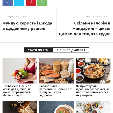
попередня стаття
наступна стаття
Фундук: користь і шкода
Скільки калорій в
в щоденному раціоні
мандарині – цікаві
цифри для тих, хто худне
СТАТТІ ПО ТЕМІ
БІЛЬШЕ ВІД АВТОРА
Приблизне тижневе
Баланс білка і
Як приготувати
меню для дівчат, які
клітковини: нова ера в
ідеально розсипчастий
хочуть харчуватися
харчуванні для
плов: головний секрет
збалансовано
здоров’я
— у моркві