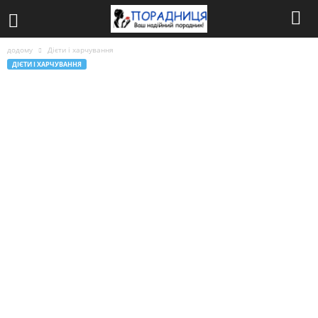
додому
Дієти і харчування
ДІЄТИ І ХАРЧУВАННЯ