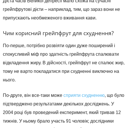
Дієта часів Великої депресії мало схожа на сучасні
грейпфрутові дієти – наприклад, тим, що зараз вони не
припускають необмеженого вживання кави.
Чим корисний грейпфрут для схуднення?
По-перше, потрібно розвіяти один дуже поширений і
спокусливий міф про здатність грейпфрута спалювати
відкладення жиру. В дійсності, грейпфрут не спалює жир,
тому не варто покладатися при схудненні виключно на
нього.
По-друге, він все-таки може
сприяти схудненню
, що було
підтверджено результатами декількох досліджень. У
2004 році був проведений експеримент, який тривав 12
тижнів. У ньому брало участь 91 чоловік; дослідники