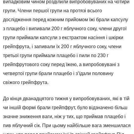
випадковим чином розділили випробовуваних на чотири
групи. Члени першої групи на протязі всього
дослідження перед кожним прийомом їжі брали капсулу
з плацебо і випивали 200 г яблучного соку, члени другої
групи приймали капсули з екстрактом насіння і шкірки
грейпфрута, і запивали їх 200 г яблучного соку, члени
третьої групи приймали плацебо і пили по 230 г
грейпфрутового соку перед їжею, а випробовувані з
четвертої групи брали плацебо і з’їдали половину
свіжого грейпфрута.
До кінця дванадцятого тижня у випробовуваних, які в тій
чи іншій формі брали грейпфрут, було відзначено більш
значне зниження ваги, ніж у тих, що приймав плацебо і
пив яблучний сік. При цьому найбільше вага зменшилася