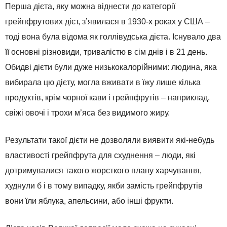
Перша дієта, яку можна віднести до категорії
грейпфрутових дієт, з’явилася в 1930-х роках у США –
тоді вона була відома як голлівудська дієта. Існувало два
її основні різновиди, тривалістю в сім днів і в 21 день.
Обидві дієти були дуже низькокалорійними: людина, яка
вибирала цю дієту, могла вживати в їжу лише кілька
продуктів, крім чорної кави і грейпфрутів – наприклад,
свіжі овочі і трохи м’яса без видимого жиру.
Результати такої дієти не дозволяли виявити які-небудь
властивості грейпфрута для схуднення – люди, які
дотримувалися такого жорсткого плану харчування,
худнули б і в тому випадку, якби замість грейпфрутів
вони їли яблука, апельсини, або інші фрукти.