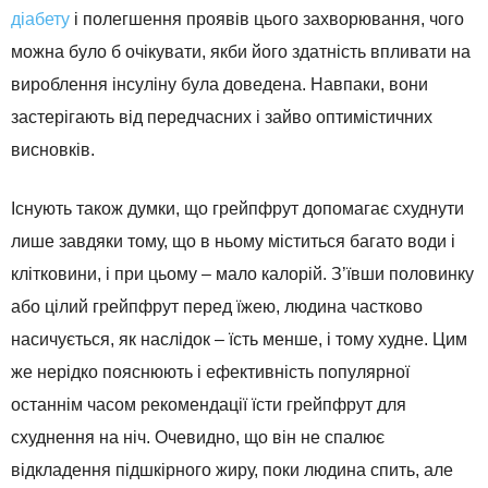
діабету
і полегшення проявів цього захворювання, чого
можна було б очікувати, якби його здатність впливати на
вироблення інсуліну була доведена. Навпаки, вони
застерігають від передчасних і зайво оптимістичних
висновків.
Існують також думки, що грейпфрут допомагає схуднути
лише завдяки тому, що в ньому міститься багато води і
клітковини, і при цьому – мало калорій. З’ївши половинку
або цілий грейпфрут перед їжею, людина частково
насичується, як наслідок – їсть менше, і тому худне. Цим
же нерідко пояснюють і ефективність популярної
останнім часом рекомендації їсти грейпфрут для
схуднення на ніч. Очевидно, що він не спалює
відкладення підшкірного жиру, поки людина спить, але