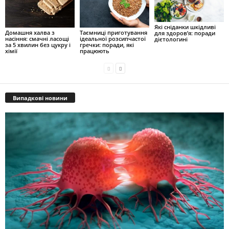
Які сніданки шкідливі
Домашня халва з
Таємниці приготування
для здоров’я: поради
насіння: смачні ласощі
ідеальної розсипчастої
дієтологині
за 5 хвилин без цукру і
гречки: поради, які
хімії
працюють
Випадкові новини