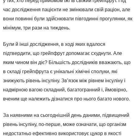
у тих, хто перед прийомом їжі їв свіжий грейпфрут. Під
час дослідження пацієнти не змінювали свій раціон, але
вони повинні були здійснювати півгодинні прогулянки, як
мінімум, три рази на тиждень.
Були й інші дослідження, в ході яких вдалося
підтвердити, що грейпфрут допомагає схуднути. Але
яким чином він діє? Більшість дослідників вважають, що
в складі грейпфрута є унікальні хімічні сполуки, які
знижують рівень інсуліну. Зв’язок між рівнем інсуліну і
надмірною вагою складний, багатогранний і, ймовірно,
вченим ще належить дізнатися про нього багато нового.
За наявними на сьогоднішній день даними, підвищений
рівень інсуліну, по-перше, може означати, що організм
недостатньо ефективно використовує цукор в якості