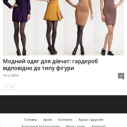
Модний одяг для дівчат: гардероб
відповідно до типу фігури
14.12.2014
0
Головна
Архів
Контакти
Краса і здоров’я
Астрологія та Гороскопи
Мода і стиль
Категорії