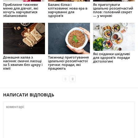
Приблизне тижневе
Баланс білка і
Як приготувати
меню для дівчат, які
клітковини: нова ера в
ідеально розсипчастий
хочуть харчуватися
харчуванні для
плов: головний секрет
збалансовано
здоров’я
— у моркві
Які сніданки шкідливі
Домашня халва з
Таємниці приготування
для здоров’я: поради
насіння: смачні ласощі
ідеальної розсипчастої
дієтологині
за 5 хвилин без цукру і
гречки: поради, які
хімії
працюють
НАПИСАТИ ВІДПОВІДЬ