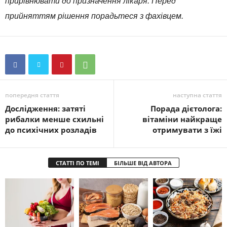
прирівнювати до призначення лікаря. Перед
прийняттям рішення порадьтеся з фахівцем.
попередня стаття
наступна стаття
Дослідження: затяті
Порада дієтолога:
рибалки менше схильні
вітаміни найкраще
до психічних розладів
отримувати з їжі
СТАТТІ ПО ТЕМІ
БІЛЬШЕ ВІД АВТОРА