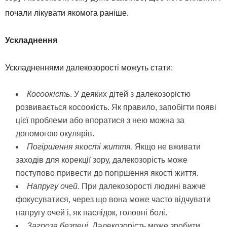
почали лікувати якомога раніше.
Ускладнення
Ускладненнями далекозорості можуть стати:
Косоокість
. У деяких дітей з далекозорістю
розвивається косоокість. Як правило, запобігти появі
цієї проблеми або впоратися з нею можна за
допомогою окулярів.
Погіршення якості життя
. Якщо не вживати
заходів для корекції зору, далекозорість може
поступово привести до погіршення якості життя.
Напругу очей.
При далекозорості людині важче
фокусуватися, через що вона може часто відчувати
напругу очей і, як наслідок, головні болі.
Загроза безпеці.
Далекозорість може зробити