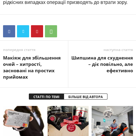
рідкісних випадках операції призводять до втрати зору.
попередня стаття
наступна стаття
Макіяж для збільшення
Шипшина для схуднення
очей – хитрості,
– діє повільно, але
засновані на простих
ефективно
прийомах
СТАТТІ ПО ТЕМІ
БІЛЬШЕ ВІД АВТОРА