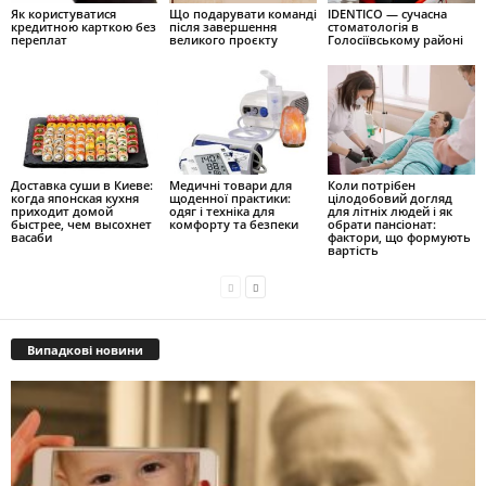
Як користуватися
Що подарувати команді
IDENTICO — сучасна
кредитною карткою без
після завершення
стоматологія в
переплат
великого проєкту
Голосіївському районі
Доставка суши в Киеве:
Медичні товари для
Коли потрібен
когда японская кухня
щоденної практики:
цілодобовий догляд
приходит домой
одяг і техніка для
для літніх людей і як
быстрее, чем высохнет
комфорту та безпеки
обрати пансіонат:
васаби
фактори, що формують
вартість
Випадкові новини