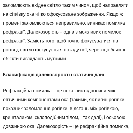
заломлюють вхідне світло таким чином, щоб направляти
на сітківку ока чітко сфокусоване зображення. Якщо ж
промені заломлюються неправильно, виникає помилка
рефракції. Далекозорість – одна з можливих помилок
рефракції. Замість того, щоб точно фокусуватися на
рогівці, світло фокусується позаду неї, через що ближні
об’єкти виглядають мутними.
Класифікація далекозорості і статичні дані
Рефракційна помилка – це показник відносини між
оптичними компонентами ока (такими, як вигин рогівки,
показник заломлення рогівки, відстань між рогівкою,
кришталиком, склоподібним тілом, і так далі), і осьовою
довжиною ока. Далекозорість – це рефракційна помилка,