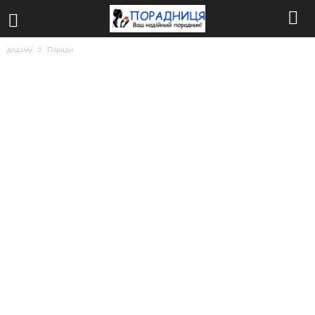
додому
Поради