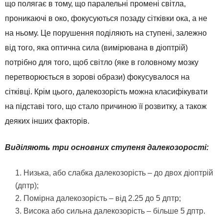
що полягає в тому, що паралельні промені світла,
проникаючі в око, фокусуються позаду сітківки ока, а не
на ньому. Це порушення поділяють на ступені, залежно
від того, яка оптична сила (вимірювана в діоптрій)
потрібно для того, щоб світло (яке в головному мозку
перетворюється в зорові образи) фокусувалося на
сітківці. Крім цього, далекозорість можна класифікувати
на підставі того, що стало причиною її розвитку, а також
деяких інших факторів.
Виділяють три основних ступеня далекозорості:
Низька, або слабка далекозорість – до двох діоптрій
(дптр);
Помірна далекозорість – від 2.25 до 5 дптр;
Висока або сильна далекозорість – більше 5 дптр.