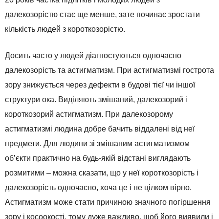
далекозорістю стає ще менше, зате починає зростати
кількість людей з короткозорістю.
Досить часто у людей діагностуються одночасно
далекозорість та астигматизм. При астигматизмі гострота
зору знижується через дефекти в будові тієї чи іншої
структури ока. Виділяють змішаний, далекозорий і
короткозорий астигматизм. При далекозорому
астигматизмі людина добре бачить віддалені від неї
предмети. Для людини зі змішаним астигматизмом
об’єкти практично на будь-якій відстані виглядають
розмитими – можна сказати, що у неї короткозорість і
далекозорість одночасно, хоча це і не цілком вірно.
Астигматизм може стати причиною значного погіршення
зору і косоокості, тому дуже важливо, щоб його виявили і