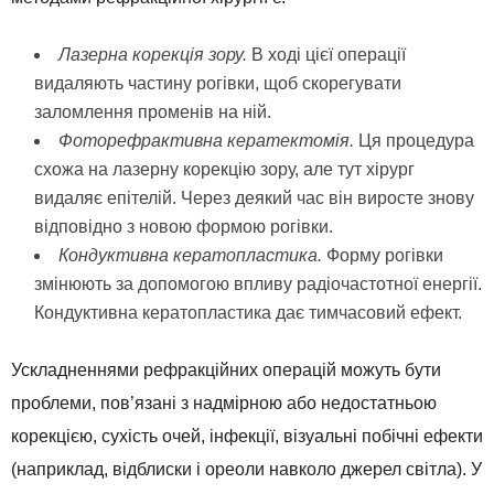
Лазерна корекція зору.
В ході цієї операції
видаляють частину рогівки, щоб скорегувати
заломлення променів на ній.
Фоторефрактивна кератектомія.
Ця процедура
схожа на лазерну корекцію зору, але тут хірург
видаляє епітелій. Через деякий час він виросте знову
відповідно з новою формою рогівки.
Кондуктивна кератопластика.
Форму рогівки
змінюють за допомогою впливу радіочастотної енергії.
Кондуктивна кератопластика дає тимчасовий ефект.
Ускладненнями рефракційних операцій можуть бути
проблеми, пов’язані з надмірною або недостатньою
корекцією, сухість очей, інфекції, візуальні побічні ефекти
(наприклад, відблиски і ореоли навколо джерел світла). У