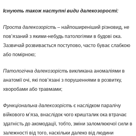
Існують також наступні види далекозорості:
Проста далекозорість
– найпоширеніший різновид, не
пов’язаний з якими-небудь патологіями в будові ока.
Зазвичай розвивається поступово, часто буває слабкою
або помірною;
Патологічна далекозорість
викликана аномаліями в
анатомії очі, які пов’язані з порушеннями в розвитку,
хворобами або травмами;
Функціональна далекозорість
є наслідком паралічу
війкового м’яза, внаслідок чого кришталик ока втрачає
здатність до акомодації, тобто, зміни заломлюючої сили в
залежності від того, наскільки далеко від людини