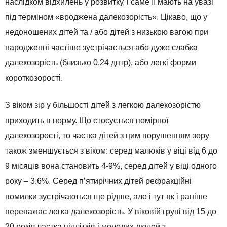
наслідком відхилень у розвитку, і саме її мають на увазі
під терміном «вроджена далекозорість». Цікаво, що у
недоношених дітей та / або дітей з низькою вагою при
народженні частіше зустрічається або дуже слабка
далекозорість (близько 0.24 дптр), або легкі форми
короткозорості.
З віком зір у більшості дітей з легкою далекозорістю
приходить в норму. Що стосується помірної
далекозорості, то частка дітей з цим порушенням зору
також зменшується з віком: серед малюків у віці від 6 до
9 місяців вона становить 4-9%, серед дітей у віці одного
року – 3.6%. Серед п’ятирічних дітей рефракційні
помилки зустрічаються ще рідше, але і тут як і раніше
переважає легка далекозорість. У віковій групі від 15 до
20 років частка підлітків і молодих людей з