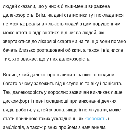
людей сказали, що у них є більш-менш виражена
далекозорість. Втім, на дані статистики тут покладатися
не можна: реальна кількість людей з цим порушенням
може істотно відрізнятися від числа людей, які
звертаються до лікаря зі скаргами на те, що вони погано
бачать близько розташовані об’єкти, а також і від числа
тих, хто вважає, що у них далекозорість.
Вплив, який далекозорість чинить на життя людини,
багато в чому залежить від її ступеня та віку і пацієнта.
Так, далекозорість у дорослих зазвичай викликає лише
дискомфорт і певні складнощі при виконанні деяких
видів роботи; у дітей ж вона, якщо її не лікувати, може
стати причиною таких ускладнень, як
косоокість
і
амбліопія, а також різних проблем з навчанням.