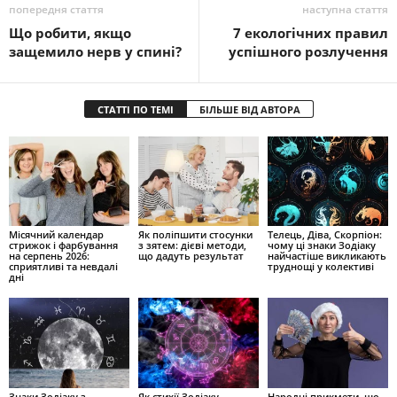
попередня стаття
наступна стаття
Що робити, якщо
7 екологічних правил
защемило нерв у спині?
успішного розлучення
СТАТТІ ПО ТЕМІ
БІЛЬШЕ ВІД АВТОРА
Місячний календар
Як поліпшити стосунки
Телець, Діва, Скорпіон:
стрижок і фарбування
з зятем: дієві методи,
чому ці знаки Зодіаку
на серпень 2026:
що дадуть результат
найчастіше викликають
сприятливі та невдалі
труднощі у колективі
дні
Знаки Зодіаку з
Як стихії Зодіаку
Народні прикмети, що