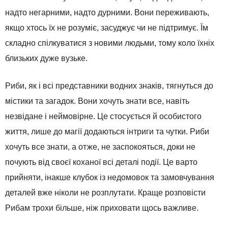
надто негарними, надто дурними. Вони переживають,
якщо хтось їх не розуміє, засуджує чи не підтримує. Їм
складно спілкуватися з новими людьми, тому коло їхніх
близьких дуже вузьке.
Риби, як і всі представники водних знаків, тягнуться до
містики та загадок. Вони хочуть знати все, навіть
незвідане і неймовірне. Це стосується й особистого
життя, лише до магії додаються інтриги та чутки. Риби
хочуть все знати, а отже, не заспокояться, доки не
почують від своєї коханої всі деталі події. Це варто
прийняти, інакше клубок із недомовок та замовчування
деталей вже ніколи не розплутати. Краще розповісти
Рибам трохи більше, ніж приховати щось важливе.