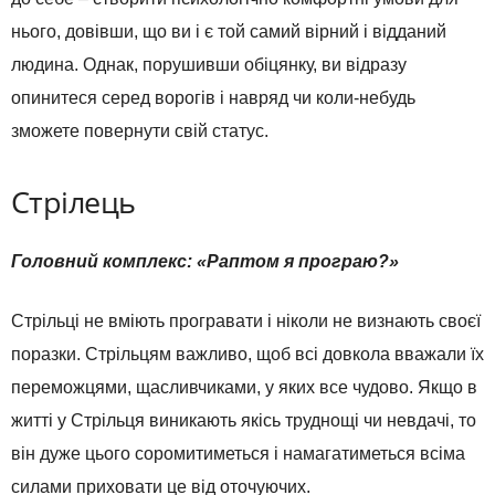
нього, довівши, що ви і є той самий вірний і відданий
людина. Однак, порушивши обіцянку, ви відразу
опинитеся серед ворогів і навряд чи коли-небудь
зможете повернути свій статус.
Стрілець
Головний комплекс: «Раптом я програю?»
Стрільці не вміють програвати і ніколи не визнають своєї
поразки. Стрільцям важливо, щоб всі довкола вважали їх
переможцями, щасливчиками, у яких все чудово. Якщо в
житті у Стрільця виникають якісь труднощі чи невдачі, то
він дуже цього соромитиметься і намагатиметься всіма
силами приховати це від оточуючих.