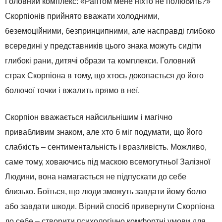
Головний комплекс: «Раптом мене ніхто не полюбить?»
Скорпіонів прийнято вважати холодними,
беземоційними, безпринципними, але насправді глибоко
всередині у представників цього знака можуть сидіти
глибокі рани, дитячі образи та комплекси. Головний
страх Скорпіона в тому, що хтось докопається до його
болючої точки і вжалить прямо в неї.
Скорпіон вважається найсильнішим і магічно
привабливим знаком, але хто б міг подумати, що його
слабкість – сентиментальність і вразливість. Можливо,
саме тому, ховаючись під маскою всемогутньої Залізної
Людини, вона намагається не підпускати до себе
близько. Боїться, що люди зможуть завдати йому болю
або завдати шкоди. Вірний спосіб привернути Скорпіона
до себе – створити психологічно комфортні умови для