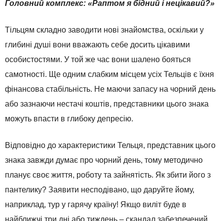
Головний комплекс: «Раптом я бідний і нецікавий?»
Тільцям складно заводити нові знайомства, оскільки у
глибині душі вони вважають себе досить цікавими
особистостями. У той же час вони шалено бояться
самотності. Ще одним слабким місцем усіх Тельців є їхня
фінансова стабільність. Не маючи запасу на чорний день
або зазнаючи нестачі коштів, представники цього знака
можуть впасти в глибоку депресію.
Відповідно до характеристики Тельця, представник цього
знака завжди думає про чорний день, тому методично
планує своє життя, роботу та зайнятість. Як збити його з
пантелику? Заявити несподівано, що даруйте йому,
наприклад, тур у гарячу країну! Якщо виліт буде в
найближчі три дні або тиждень – скандал забезпечений.