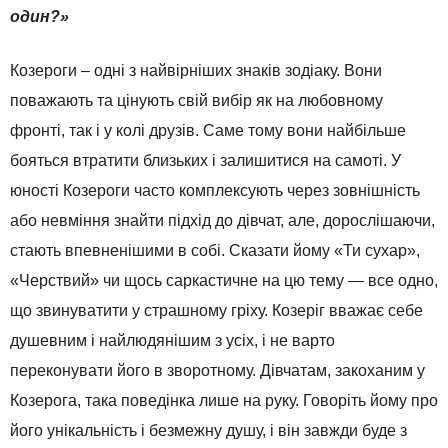
один?»
Козероги – одні з найвірніших знаків зодіаку. Вони
поважають та цінують свій вибір як на любовному
фронті, так і у колі друзів. Саме тому вони найбільше
бояться втратити близьких і залишитися на самоті. У
юності Козероги часто комплексують через зовнішність
або невміння знайти підхід до дівчат, але, дорослішаючи,
стають впевненішими в собі. Сказати йому «Ти сухар»,
«Черствий» чи щось саркастичне на цю тему — все одно,
що звинуватити у страшному гріху. Козеріг вважає себе
душевним і найлюдянішим з усіх, і не варто
переконувати його в зворотному. Дівчатам, закоханим у
Козерога, така поведінка лише на руку. Говоріть йому про
його унікальність і безмежну душу, і він завжди буде з