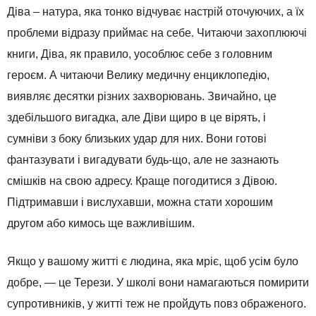
Діва – натура, яка тонко відчуває настрій оточуючих, а їх
проблеми відразу приймає на себе. Читаючи захоплюючі
книги, Діва, як правило, уособлює себе з головним
героєм. А читаючи Велику медичну енциклопедію,
виявляє десятки різних захворювань. Звичайно, це
здебільшого вигадка, але Діви щиро в це вірять, і
сумніви з боку близьких удар для них. Вони готові
фантазувати і вигадувати будь-що, але не зазнають
смішків на свою адресу. Краще погодитися з Дівою.
Підтримавши і вислухавши, можна стати хорошим
другом або кимось ще важливішим.
Якщо у вашому житті є людина, яка мріє, щоб усім було
добре, — це Терези. У школі вони намагаються помирити
супротивників, у житті теж не пройдуть повз ображеного.