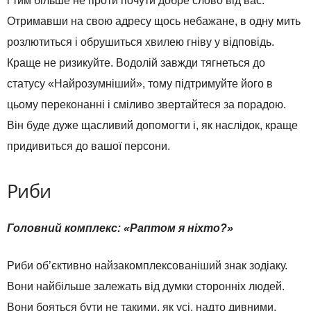
і тим більше не проти почути добре слово від вас.
Отримавши на свою адресу щось небажане, в одну мить
розлютиться і обрушиться хвилею гніву у відповідь.
Краще не ризикуйте. Водолій завжди тягнеться до
статусу «Найрозумніший», тому підтримуйте його в
цьому переконанні і сміливо звертайтеся за порадою.
Він буде дуже щасливий допомогти і, як наслідок, краще
придивиться до вашої персони.
Риби
Головний комплекс: «Раптом я ніхто?»
Риби об’єктивно найзакомплексованіший знак зодіаку.
Вони найбільше залежать від думки сторонніх людей.
Вони бояться бути не такими, як усі, надто дивними,