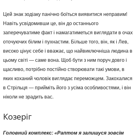
Цей знак зодіаку панічно боїться виявитися неправим!
Навіть усвідомивши це, він до останнього
заперечуватиме факт і намагатиметься виглядати в очах
оточуючих білим і пухнастим. Більше того, він, як і Лев,
високо цінує себе і вважає, що найвиключніша людина в
цьому світі — саме вона. Щоб бути з ним поруч довго і
щасливо, потрібно постійно створювати такі умови, в
яких коханий чоловік виглядає переможцем. Закохалися
в Стрільця — прийміть його з усіма особливостями, і він
ніколи не зрадить вас.
Козеріг
Головний комплекс: «Раптом я залишуся зовсім