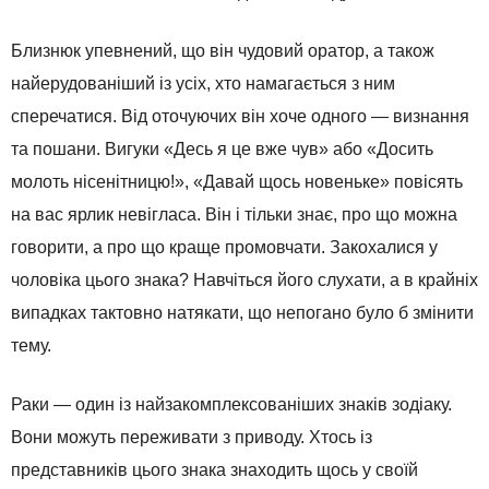
Близнюк упевнений, що він чудовий оратор, а також
найерудованіший із усіх, хто намагається з ним
сперечатися. Від оточуючих він хоче одного — визнання
та пошани. Вигуки «Десь я це вже чув» або «Досить
молоть нісенітницю!», «Давай щось новеньке» повісять
на вас ярлик невігласа. Він і тільки знає, про що можна
говорити, а про що краще промовчати. Закохалися у
чоловіка цього знака? Навчіться його слухати, а в крайніх
випадках тактовно натякати, що непогано було б змінити
тему.
Раки — один із найзакомплексованіших знаків зодіаку.
Вони можуть переживати з приводу. Хтось із
представників цього знака знаходить щось у своїй