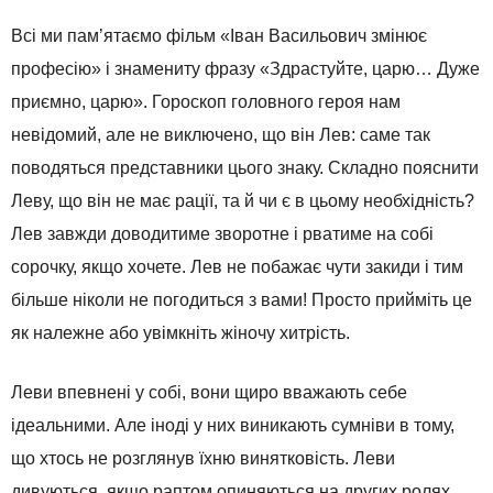
Всі ми пам’ятаємо фільм «Іван Васильович змінює
професію» і знамениту фразу «Здрастуйте, царю… Дуже
приємно, царю». Гороскоп головного героя нам
невідомий, але не виключено, що він Лев: саме так
поводяться представники цього знаку. Складно пояснити
Леву, що він не має рації, та й чи є в цьому необхідність?
Лев завжди доводитиме зворотне і рватиме на собі
сорочку, якщо хочете. Лев не побажає чути закиди і тим
більше ніколи не погодиться з вами! Просто прийміть це
як належне або увімкніть жіночу хитрість.
Леви впевнені у собі, вони щиро вважають себе
ідеальними. Але іноді у них виникають сумніви в тому,
що хтось не розглянув їхню винятковість. Леви
дивуються, якщо раптом опиняються на других ролях