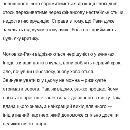
зовнішності, чого соромитиметься до кінця своїх днів,
хтось переживатиме через фінансову нестабільність чи
недостатню ерудицію. Справа в тому, що Раки дуже
залежать від думки оточуючих і болісно сприймають
будь-яку критику.
Чоловіки-Раки відрізняються нерішучістю у вчинках.
Іноді, взявши волю в кулак, вони роблять перший крок,
але, почувши небезпеку, знову ховаються.
Звинувачувати їх у цьому не можна – ризикуєте
отримати ворога. Рак, як відомо, важко прощає, йому
набагато простіше занести вас до чорного списку. Така
вдача цього знака, а найкращий вихід для нього —
ініціативний партнер, який допоможе спільно досягти
великих висот! цар»