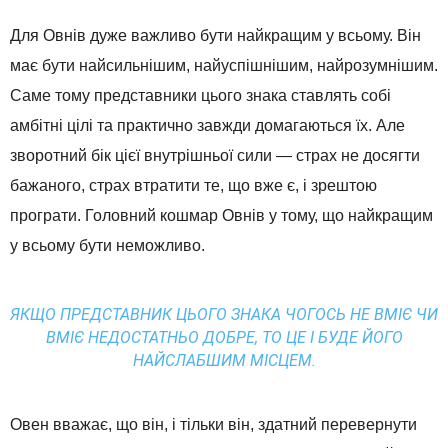
Для Овнів дуже важливо бути найкращим у всьому. Він
має бути найсильнішим, найуспішнішим, найрозумнішим.
Саме тому представники цього знака ставлять собі
амбітні цілі та практично завжди домагаються їх. Але
зворотний бік цієї внутрішньої сили — страх не досягти
бажаного, страх втратити те, що вже є, і зрештою
програти. Головний кошмар Овнів у тому, що найкращим
у всьому бути неможливо.
ЯКЩО ПРЕДСТАВНИК ЦЬОГО ЗНАКА ЧОГОСЬ НЕ ВМІЄ ЧИ
ВМІЄ НЕДОСТАТНЬО ДОБРЕ, ТО ЦЕ І БУДЕ ЙОГО
НАЙСЛАБШИМ МІСЦЕМ.
Овен вважає, що він, і тільки він, здатний перевернути