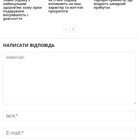
найміцнішим
впливають на наш
віщують швидкий
здоров’ям: кому зірки
характер та життєві
прибуток
подарували
пріоритети
витривалість і
довголіття
НАПИСАТИ ВІДПОВІДЬ