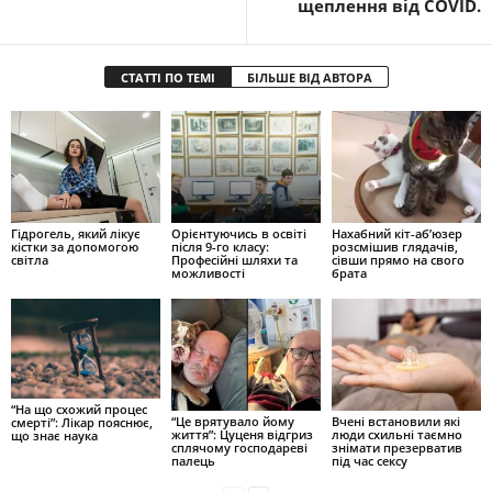
щеплення від COVID.
СТАТТІ ПО ТЕМІ
БІЛЬШЕ ВІД АВТОРА
Гідрогель, який лікує
Орієнтуючись в освіті
Нахабний кіт-аб’юзер
кістки за допомогою
після 9-го класу:
розсмішив глядачів,
світла
Професійні шляхи та
сівши прямо на свого
можливості
брата
“На що схожий процес
“Це врятувало йому
Вчені встановили які
смерті”: Лікар пояснює,
життя”: Цуценя відгриз
люди схильні таємно
що знає наука
сплячому господареві
знімати презерватив
палець
під час сексу