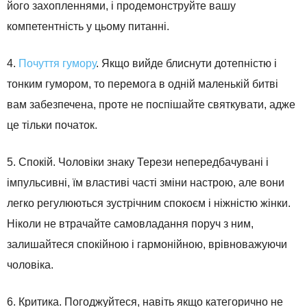
його захопленнями, і продемонструйте вашу
компетентність у цьому питанні.
4.
Почуття гумору
. Якщо вийде блиснути дотепністю і
тонким гумором, то перемога в одній маленькій битві
вам забезпечена, проте не поспішайте святкувати, адже
це тільки початок.
5. Спокій. Чоловіки знаку Терези непередбачувані і
імпульсивні, їм властиві часті зміни настрою, але вони
легко регулюються зустрічним спокоєм і ніжністю жінки.
Ніколи не втрачайте самовладання поруч з ним,
залишайтеся спокійною і гармонійною, врівноважуючи
чоловіка.
6. Критика. Погоджуйтеся, навіть якщо категорично не