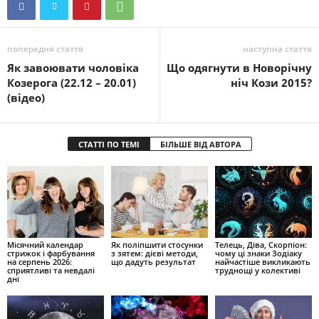
попередня стаття
наступна стаття
Як завоювати чоловіка
Що одягнути в Новорічну
Козерога (22.12 – 20.01)
ніч Кози 2015?
(відео)
СТАТТІ ПО ТЕМІ
БІЛЬШЕ ВІД АВТОРА
Місячний календар
Як поліпшити стосунки
Телець, Діва, Скорпіон:
стрижок і фарбування
з зятем: дієві методи,
чому ці знаки Зодіаку
на серпень 2026:
що дадуть результат
найчастіше викликають
сприятливі та невдалі
труднощі у колективі
дні