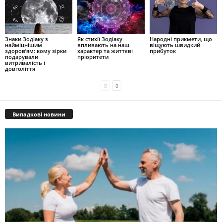
Знаки Зодіаку з
Як стихії Зодіаку
Народні прикмети, що
найміцнішим
впливають на наш
віщують швидкий
здоров’ям: кому зірки
характер та життєві
прибуток
подарували
пріоритети
витривалість і
довголіття
Випадкові новини