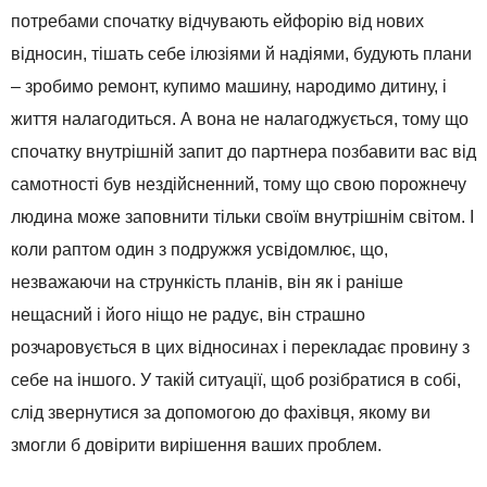
потребами спочатку відчувають ейфорію від нових
відносин, тішать себе ілюзіями й надіями, будують плани
– зробимо ремонт, купимо машину, народимо дитину, і
життя налагодиться. А вона не налагоджується, тому що
спочатку внутрішній запит до партнера позбавити вас від
самотності був нездійсненний, тому що свою порожнечу
людина може заповнити тільки своїм внутрішнім світом. І
коли раптом один з подружжя усвідомлює, що,
незважаючи на стрункість планів, він як і раніше
нещасний і його ніщо не радує, він страшно
розчаровується в цих відносинах і перекладає провину з
себе на іншого. У такій ситуації, щоб розібратися в собі,
слід звернутися за допомогою до фахівця, якому ви
змогли б довірити вирішення ваших проблем.