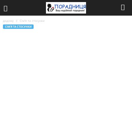
додому
Сім'я та стосунки
СІМ'Я ТА СТОСУНКИ