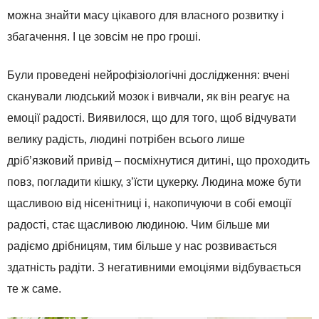
можна знайти масу цікавого для власного розвитку і
збагачення. І це зовсім не про гроші.
Були проведені нейрофізіологічні дослідження: вчені
сканували людський мозок і вивчали, як він реагує на
емоції радості. Виявилося, що для того, щоб відчувати
велику радість, людині потрібен всього лише
дріб’язковий привід – посміхнутися дитині, що проходить
повз, погладити кішку, з’їсти цукерку. Людина може бути
щасливою від нісенітниці і, накопичуючи в собі емоції
радості, стає щасливою людиною. Чим більше ми
радіємо дрібницям, тим більше у нас розвивається
здатність радіти. З негативними емоціями відбувається
те ж саме.