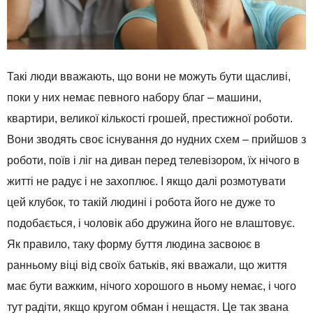
Такі люди вважають, що вони не можуть бути щасливі,
поки у них немає певного набору благ – машини,
квартири, великої кількості грошей, престижної роботи.
Вони зводять своє існування до нудних схем – прийшов з
роботи, поїв і ліг на диван перед телевізором, їх нічого в
житті не радує і не захоплює. І якщо далі розмотувати
цей клубок, то такій людині і робота його не дуже то
подобається, і чоловік або дружина його не влаштовує.
Як правило, таку форму буття людина засвоює в
ранньому віці від своїх батьків, які вважали, що життя
має бути важким, нічого хорошого в ньому немає, і чого
тут радіти, якщо кругом обман і нещастя. Це так звана