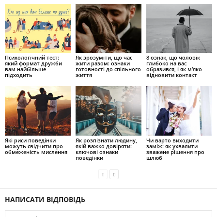
Психологічний тест:
Як зрозуміти, що час
8 ознак, що чоловік
який формат дружби
жити разом: ознаки
глибоко на вас
вам найбільше
готовності до спільного
образився, і як м’яко
підходить
життя
відновити контакт
Які риси поведінки
Як розпізнати людину,
Чи варто виходити
можуть свідчити про
якій важко довіряти:
заміж: як ухвалити
обмеженість мислення
ключові ознаки
зважене рішення про
поведінки
шлюб
НАПИСАТИ ВІДПОВІДЬ