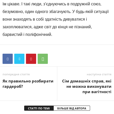
їм цікаве. І такі люди, з’єднуючись в подружній союз,
безумовно, один одного збагачують. У будь-якій ситуації
вони знаходять в собі здатність дивуватися і
захоплюватися, адже світ до кінця не пізнаний,
барвистий і поліфонічний.
попередня стаття
наступна стаття
Як правильно розбирати
Сім домашніх справ, які
гардероб?
не можна виконувати
при вагітності
СТАТТІ ПО ТЕМІ
БІЛЬШЕ ВІД АВТОРА