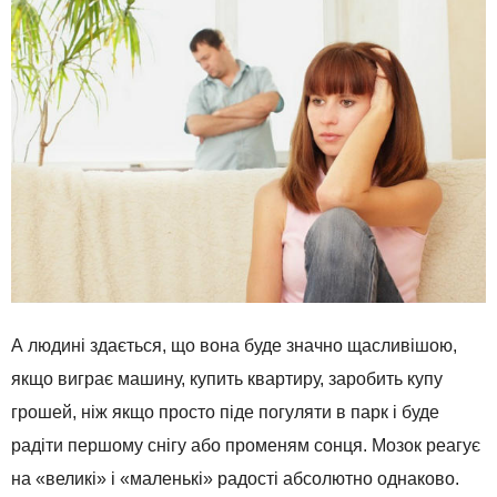
А людині здається, що вона буде значно щасливішою,
якщо виграє машину, купить квартиру, заробить купу
грошей, ніж якщо просто піде погуляти в парк і буде
радіти першому снігу або променям сонця. Мозок реагує
на «великі» і «маленькі» радості абсолютно однаково.