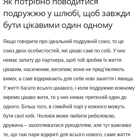
Як потрібно поводитися
подружжю у шлюбі, щоб завжди
бути цікавими один одному
Якщо говорити про ідеальний подружній союз, то це
союз двох особистостей, які цікаві самі по собі. У них
немає запиту до партнера, щоб той зробив їх життя
цікавим, насиченим, веселим; вони не пред’являють
вимог, а самі відкривають для себе нові заняття і явища.
У житті багато всього цікавого, і коли подружжю кожному
окремо цікаво жити, то у них немає претензій один до
одного. Більш того, в сімейній парі у кожного можуть
бути свої хобі. Чоловік може любити риболовлю,
дружина – захоплюватися рукоділлям, але тут важливо
те, що такі пари відкриті для всього нового, саме життя