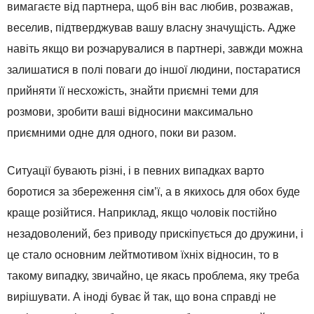
вимагаєте від партнера, щоб він вас любив, розважав,
веселив, підтверджував вашу власну значущість. Адже
навіть якщо ви розчарувалися в партнері, завжди можна
залишатися в полі поваги до іншої людини, постаратися
прийняти її несхожість, знайти приємні теми для
розмови, зробити ваші відносини максимально
приємними одне для одного, поки ви разом.
Ситуації бувають різні, і в певних випадках варто
боротися за збереження сім’ї, а в якихось для обох буде
краще розійтися. Наприклад, якщо чоловік постійно
незадоволений, без приводу прискіпується до дружини, і
це стало основним лейтмотивом їхніх відносин, то в
такому випадку, звичайно, це якась проблема, яку треба
вирішувати. А іноді буває й так, що вона справді не