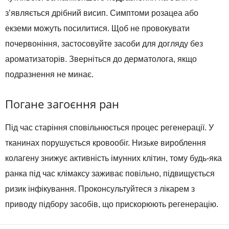
з’являється дрібний висип. Симптоми розацеа або
екземи можуть посилитися. Щоб не провокувати
почервоніння, застосовуйте засоби для догляду без
ароматизаторів. Зверніться до дерматолога, якщо
подразнення не минає.
Погане загоєння ран
Під час старіння сповільнюється процес регенерації. У
тканинах порушується кровообіг. Низьке вироблення
колагену знижує активність імунних клітин, тому будь-яка
ранка під час клімаксу заживає повільно, підвищується
ризик інфікування. Проконсультуйтеся з лікарем з
приводу підбору засобів, що прискорюють регенерацію.