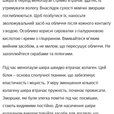
Шкіра в період менопаузи стрімко втрачає здатність
утримувати вологу. Внаслідок сухості мімічні зморшки
поглиблюються. Щоб позбутися їх, наносьте
зволожувальний засіб на обличчя після кожного контакту
з водою. Особливо корисні сироватки з гіалуроновою
кислотою і креми з гліцерином. Вмивайтеся м’яким
мийним засобом, а не милом, що пересушує обличчя. Не
захоплюйтеся скрабами та пілінгами.
Під час менопаузи шкіра швидко втрачає колаген. Цей
білок – основа сполучної тканини, що забезпечує
еластичність і міцність. У міру зменшення кількості
колагену шкіра втрачає пружність, починає провисати.
Зморшки, які були злегка помітні під час посмішки,
стають видимими постійно. Для насичення шкіри
колагеном використовуйте засоби для догляду, що