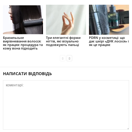
Бразильське
Три елегантні форми
PDRN у косметиці: що
вирівнювання волосся:
нігтів, які візуально
дає шкірі «ДНК лосося» і
як працює процедура та
подовжують пальці
як це працює
кому вона підходить
НАПИСАТИ ВІДПОВІДЬ