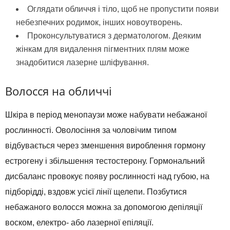
Оглядати обличчя і тіло, щоб не пропустити появи
небезпечних родимок, інших новоутворень.
Проконсультуватися з дерматологом. Деяким
жінкам для видалення пігментних плям може
знадобитися лазерне шліфування.
Волосся на обличчі
Шкіра в період менопаузи може набувати небажаної
рослинності. Оволосіння за чоловічим типом
відбувається через зменшення вироблення гормону
естрогену і збільшення тестостерону. Гормональний
дисбаланс провокує появу рослинності над губою, на
підборідді, вздовж усієї лінії щелепи. Позбутися
небажаного волосся можна за допомогою депіляції
воском, електро- або лазерної епіляції.