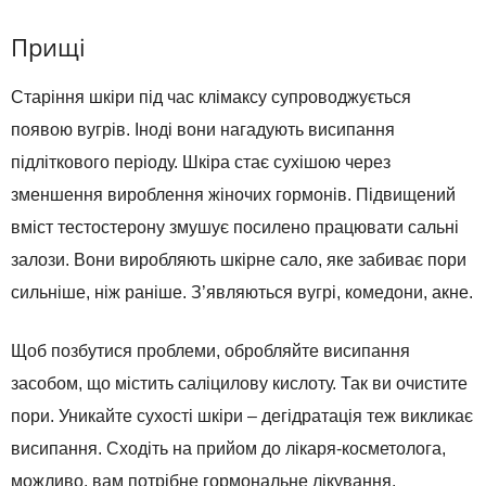
Прищі
Старіння шкіри під час клімаксу супроводжується
появою вугрів. Іноді вони нагадують висипання
підліткового періоду. Шкіра стає сухішою через
зменшення вироблення жіночих гормонів. Підвищений
вміст тестостерону змушує посилено працювати сальні
залози. Вони виробляють шкірне сало, яке забиває пори
сильніше, ніж раніше. З’являються вугрі, комедони, акне.
Щоб позбутися проблеми, обробляйте висипання
засобом, що містить саліцилову кислоту. Так ви очистите
пори. Уникайте сухості шкіри – дегідратація теж викликає
висипання. Сходіть на прийом до лікаря-косметолога,
можливо, вам потрібне гормональне лікування.