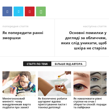
попередня стаття
наступна стаття
Як попередити ранні
Основні помилки у
зморшки
догляді за обличчям,
яких слід уникати, щоб
шкіра не старіла
СТАТТІ ПО ТЕМІ
БІЛЬШЕ ВІД АВТОРА
Менінгококовий
Як безпечено робити
Як намалювати рівні
менінгіт: чому
шугаринг вдома:
стрілки на очах і
мандрівникам варто
приготування пасти і
зберегти спокій: поради
подбати про захист
техніка депіляції
та лайфхаки