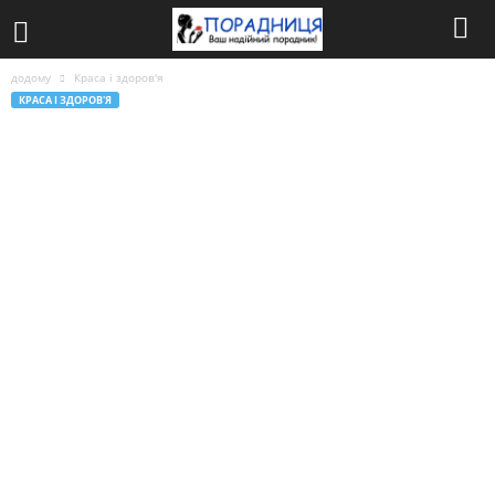
додому
Краса і здоров'я
КРАСА І ЗДОРОВ'Я