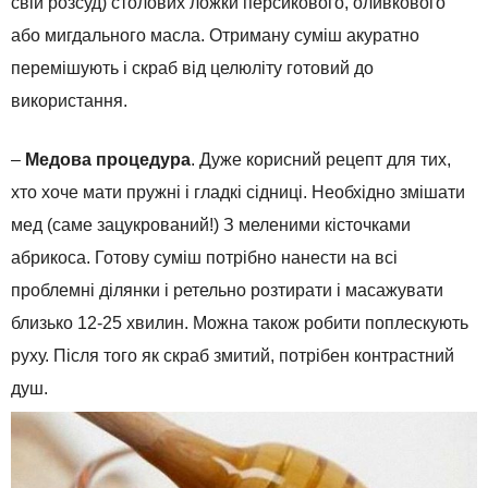
свій розсуд) столових ложки персикового, оливкового
або мигдального масла. Отриману суміш акуратно
перемішують і скраб від целюліту готовий до
використання.
–
Медова процедура
. Дуже корисний рецепт для тих,
хто хоче мати пружні і гладкі сідниці. Необхідно змішати
мед (саме зацукрований!) З меленими кісточками
абрикоса. Готову суміш потрібно нанести на всі
проблемні ділянки і ретельно розтирати і масажувати
близько 12-25 хвилин. Можна також робити поплескують
руху. Після того як скраб змитий, потрібен контрастний
душ.