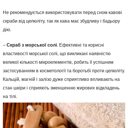
Не рекомендується використовувати перед сном кавові
скраби від целюліту, так як кава має збудливу і бадьору
дію.
–
Скраб з морської солі
. Ефективні та корисні
властивості морської солі, що викликані наявністю
великої кількості мікроелементів, робить її успішним
застосуванням в косметології та боротьбі проти целюліту.
Кальцій, магній і залізо дуже сприятливо впливають на
стан шкіри і сприяють зменшенню жирових відкладень
на тілі.