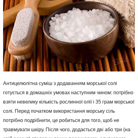
Антицелюлітна суміш з додаванням морської солі
готується в домашніх умовах наступним чином: потрібно
взяти невелику кількість рослинної олії і 35 грам морської
солі. Перед початком використання морську сіль
потрібно подрібнити, це робиться для того, щоб не
травмувати шкіру. Після чого, додається дві або три (на