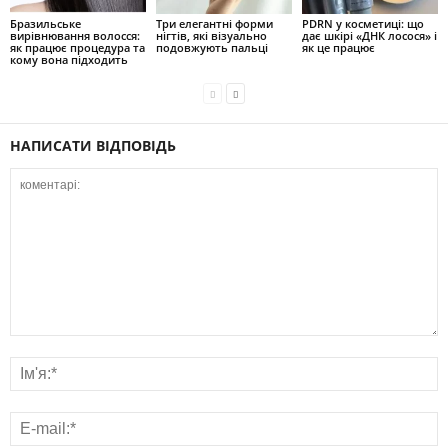
Бразильське
Три елегантні форми
PDRN у косметиці: що
вирівнювання волосся:
нігтів, які візуально
дає шкірі «ДНК лосося» і
як працює процедура та
подовжують пальці
як це працює
кому вона підходить
НАПИСАТИ ВІДПОВІДЬ