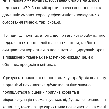
Чи впливає як-небудь застосування скрабів на жирові
відкладення? У боротьбі проти «апельсинової кірки» в
домашніх умовах, хорошу ефективність показують як
обгортання глиною, так і скраби.
Принцип дії полягає в тому, що при впливі скрабу на тіло,
віддаляється ороговілий шар клітин шкіри, глибоко
очищаються пори, значно поліпшується циркуляція крові
в підшкірних тканинах з наступною нормалізацією
обмінних процесів в клітинах.
У результаті такого активного впливу скрабу від целюліту,
в організмі починають відбуватися зміни: значно
поліпшується місцевий приплив крові та її
мікроциркуляція нормалізується, відбувається очищення
клітин від токсинів, що сприятливо позначається на стані