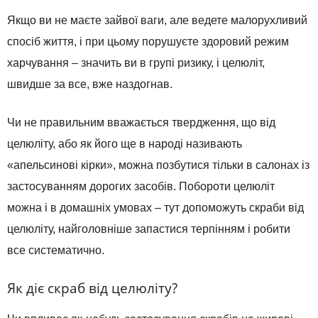
Якщо ви не маєте зайвої ваги, але ведете малорухливий
спосіб життя, і при цьому порушуєте здоровий режим
харчування – значить ви в групі ризику, і целюліт,
швидше за все, вже наздогнав.
Чи не правильним вважається твердження, що від
целюліту, або як його ще в народі називають
«апельсинові кірки», можна позбутися тільки в салонах із
застосуванням дорогих засобів. Побороти целюліт
можна і в домашніх умовах – тут допоможуть скраби від
целюліту, найголовніше запастися терпінням і робити
все систематично.
Як діє скраб від целюліту?