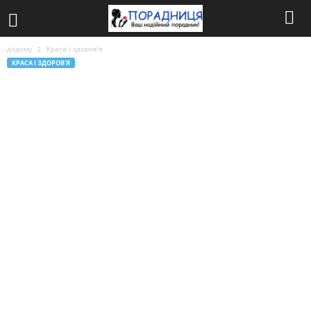
додому
Краса і здоров'я
КРАСА І ЗДОРОВ'Я