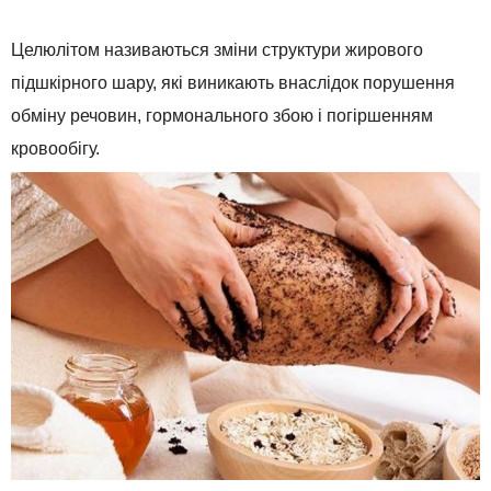
Целюлітом називаються зміни структури жирового
підшкірного шару, які виникають внаслідок порушення
обміну речовин, гормонального збою і погіршенням
кровообігу.