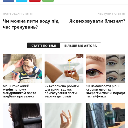
попередня стаття
наступна стаття
Чи можна пити воду під
Як виховувати близнят?
час тренувань?
СТАТТІ ПО ТЕМІ
БІЛЬШЕ ВІД АВТОРА
Менінгококовий
Як безпечено робити
Як намалювати рівні
менінгіт: чому
шугаринг вдома:
стрілки на очах і
мандрівникам варто
приготування пасти і
зберегти спокій: поради
подбати про захист
техніка депіляції
та лайфхаки