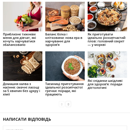
Приблизне тижневе
Баланс білка і
Як приготувати
меню для дівчат, які
клітковини: нова ера в
ідеально розсипчастий
хочуть харчуватися
харчуванні для
плов: головний секрет
збалансовано
здоров’я
— у моркві
Які сніданки шкідливі
Домашня халва з
Таємниці приготування
для здоров’я: поради
насіння: смачні ласощі
ідеальної розсипчастої
дієтологині
за 5 хвилин без цукру і
гречки: поради, які
хімії
працюють
НАПИСАТИ ВІДПОВІДЬ