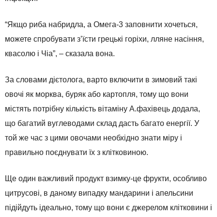
“Якщо риба набридла, а Омега-3 заповнити хочеться,
можете спробувати з’їсти грецькі горіхи, лляне насіння,
квасолю і Чіа”, – сказала вона.
За словами дієтолога, варто включити в зимовий такі
овочі як морква, буряк або картопля, тому що вони
містять потрібну кількість вітаміну А.фахівець додала,
що багатий вуглеводами склад дасть багато енергії. У
той же час з цими овочами необхідно знати міру і
правильно поєднувати їх з клітковиною.
Ще один важливий продукт взимку-це фрукти, особливо
цитрусові, в даному випадку мандарини і апельсини
підійдуть ідеально, тому що вони є джерелом клітковини і