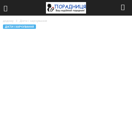
додому
Дієти і харчування
ДІЄТИ І ХАРЧУВАННЯ