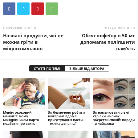
попередня стаття
наступна стаття
Названі продукти, які не
Обсяг кофеїну в 50 мг
можна гріти в
допомагає поліпшити
мікрохвильовці
пам’ять
СТАТТІ ПО ТЕМІ
БІЛЬШЕ ВІД АВТОРА
Менінгококовий
Як безпечено робити
Як намалювати рівні
менінгіт: чому
шугаринг вдома:
стрілки на очах і
мандрівникам варто
приготування пасти і
зберегти спокій: поради
подбати про захист
техніка депіляції
та лайфхаки