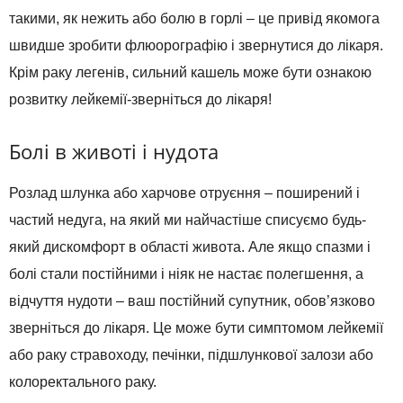
такими, як нежить або болю в горлі – це привід якомога
швидше зробити флюорографію і звернутися до лікаря.
Крім раку легенів, сильний кашель може бути ознакою
розвитку лейкемії-зверніться до лікаря!
Болі в животі і нудота
Розлад шлунка або харчове отруєння – поширений і
частий недуга, на який ми найчастіше списуємо будь-
який дискомфорт в області живота. Але якщо спазми і
болі стали постійними і ніяк не настає полегшення, а
відчуття нудоти – ваш постійний супутник, обов’язково
зверніться до лікаря. Це може бути симптомом лейкемії
або раку стравоходу, печінки, підшлункової залози або
колоректального раку.