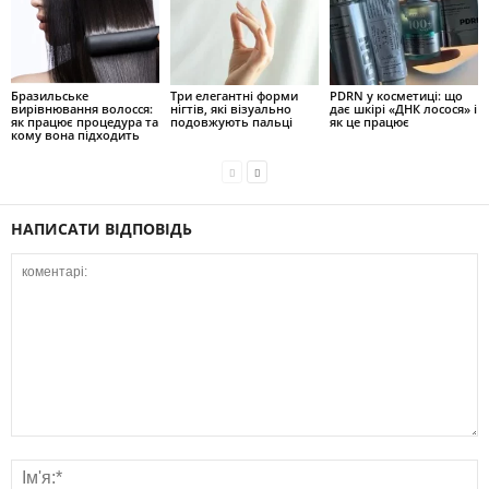
Бразильське
Три елегантні форми
PDRN у косметиці: що
вирівнювання волосся:
нігтів, які візуально
дає шкірі «ДНК лосося» і
як працює процедура та
подовжують пальці
як це працює
кому вона підходить
НАПИСАТИ ВІДПОВІДЬ