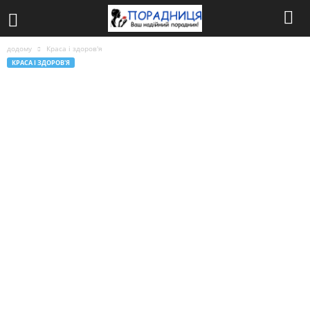
додому
Краса і здоров'я
КРАСА І ЗДОРОВ'Я