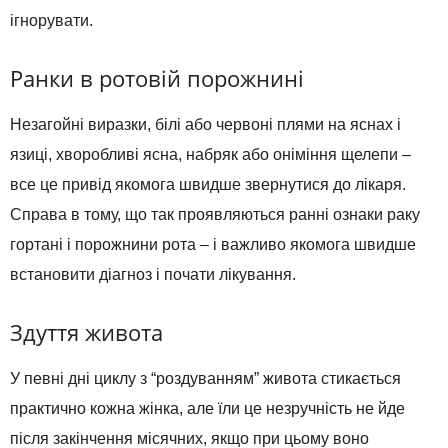
ігнорувати.
Ранки в ротовій порожнині
Незагойні виразки, білі або червоні плями на яснах і
язиці, хворобливі ясна, набряк або оніміння щелепи –
все це привід якомога швидше звернутися до лікаря.
Справа в тому, що так проявляються ранні ознаки раку
гортані і порожнини рота – і важливо якомога швидше
встановити діагноз і почати лікування.
Здуття живота
У певні дні циклу з “роздуванням” живота стикається
практично кожна жінка, але їли це незручність не йде
після закінчення місячних, якщо при цьому воно