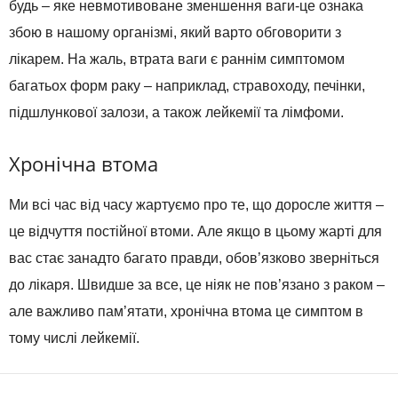
будь – яке невмотивоване зменшення ваги-це ознака
збою в нашому організмі, який варто обговорити з
лікарем. На жаль, втрата ваги є раннім симптомом
багатьох форм раку – наприклад, стравоходу, печінки,
підшлункової залози, а також лейкемії та лімфоми.
Хронічна втома
Ми всі час від часу жартуємо про те, що доросле життя –
це відчуття постійної втоми. Але якщо в цьому жарті для
вас стає занадто багато правди, обов’язково зверніться
до лікаря. Швидше за все, це ніяк не пов’язано з раком –
але важливо пам’ятати, хронічна втома це симптом в
тому числі лейкемії.