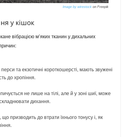
Image by wirestock
on Freepik
ня у кішок
икане вібрацією м’яких тканин у дихальних
причин:
к перси та екзотичні короткошерсті, мають звужені
сть до хропіння.
пичується не лише на тілі, але й у зоні шиї, може
ускладнювати дихання.
 що призводить до втрати їхнього тонусу і, як
іння.