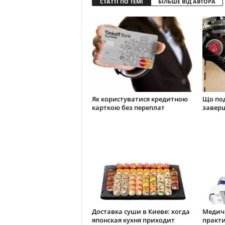
СТАТТІ ПО ТЕМІ
БІЛЬШЕ ВІД АВТОРА
Як користуватися кредитною
Що под
карткою без переплат
заверш
Доставка суши в Киеве: когда
Медичн
японская кухня приходит
практи