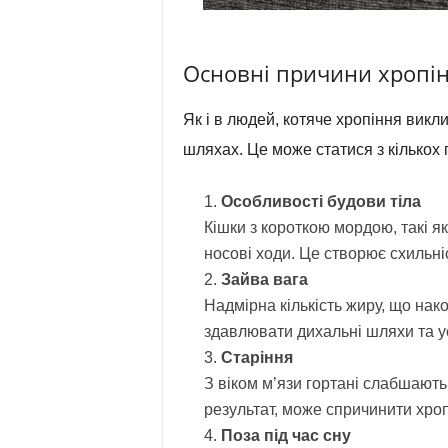
Основні причини хропін
Як і в людей, котяче хропіння викл
шляхах. Це може статися з кількох 
Особливості будови тіла
Кішки з короткою мордою, такі я
носові ходи. Це створює схильні
Зайва вага
Надмірна кількість жиру, що нако
здавлювати дихальні шляхи та 
Старіння
З віком м’язи гортані слабшають,
результат, може спричинити хроп
Поза під час сну