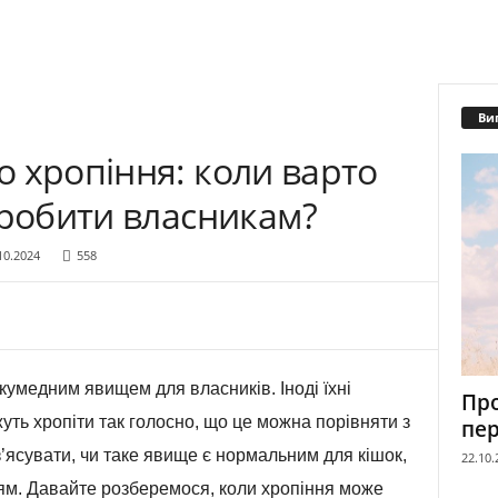
Ви
 хропіння: коли варто
 робити власникам?
10.2024
558
кумедним явищем для власників. Іноді їхні
Пр
уть хропіти так голосно, що це можна порівняти з
пе
’ясувати, чи таке явище є нормальним для кішок,
22.10.
’ям. Давайте розберемося, коли хропіння може