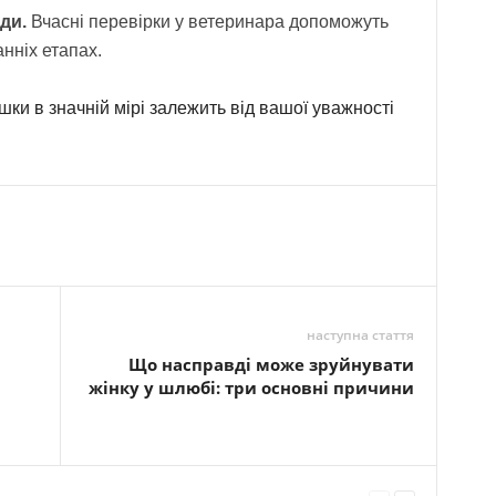
ди.
Вчасні перевірки у ветеринара допоможуть
нніх етапах.
шки в значній мірі залежить від вашої уважності
наступна стаття
Що насправді може зруйнувати
жінку у шлюбі: три основні причини