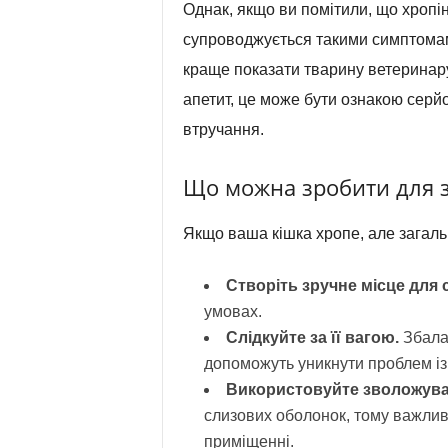
Однак, якщо ви помітили, що хропі
супроводжується такими симптомами
краще показати тварину ветеринару
апетит, це може бути ознакою серй
втручання.
Що можна зробити для 
Якщо ваша кішка хропе, але загаль
Створіть зручне місце для с
умовах.
Слідкуйте за її вагою.
Збалан
допоможуть уникнути проблем із
Використовуйте зволожувач
слизових оболонок, тому важлив
приміщенні.