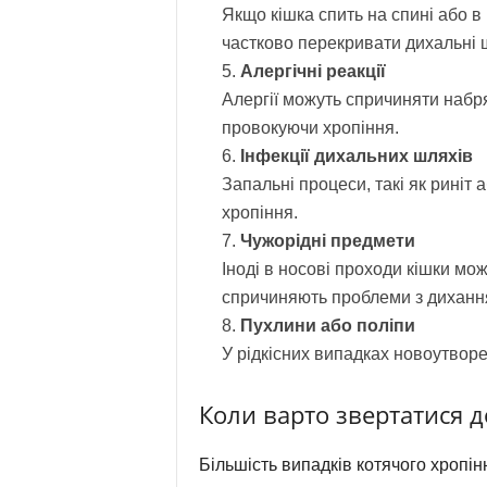
Якщо кішка спить на спині або в 
частково перекривати дихальні 
Алергічні реакції
Алергії можуть спричиняти набря
провокуючи хропіння.
Інфекції дихальних шляхів
Запальні процеси, такі як риніт
хропіння.
Чужорідні предмети
Іноді в носові проходи кішки мо
спричиняють проблеми з дихання
Пухлини або поліпи
У рідкісних випадках новоутворе
Коли варто звертатися д
Більшість випадків котячого хропін