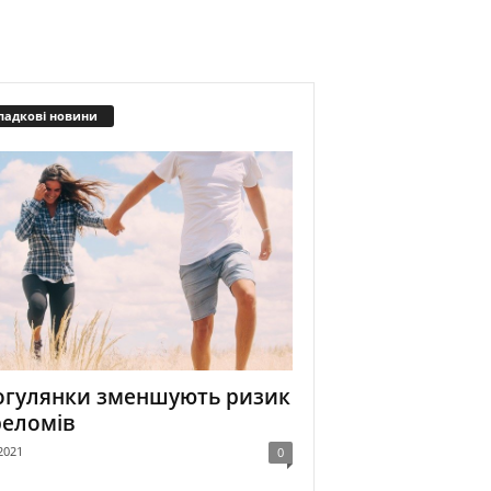
падкові новини
огулянки зменшують ризик
реломів
2021
0