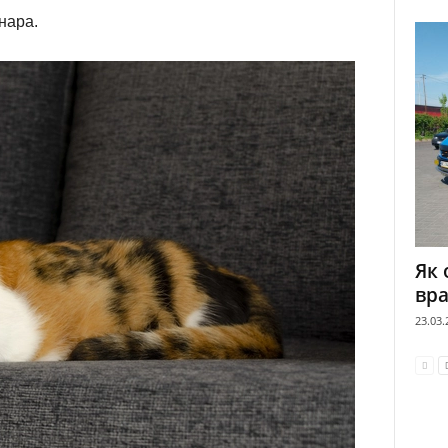
нара.
Як 
вра
23.03.