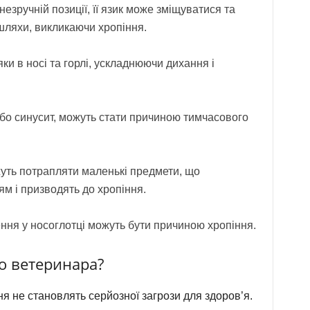
незручній позиції, її язик може зміщуватися та
шляхи, викликаючи хропіння.
ки в носі та горлі, ускладнюючи дихання і
 або синусит, можуть стати причиною тимчасового
жуть потрапляти маленькі предмети, що
м і призводять до хропіння.
ння у носоглотці можуть бути причиною хропіння.
о ветеринара?
ня не становлять серйозної загрози для здоров’я.