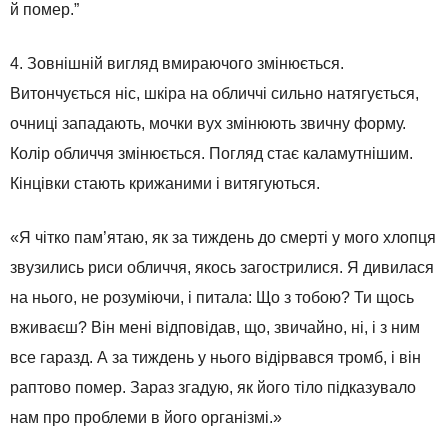
й помер.”
4. Зовнішній вигляд вмираючого змінюється.
Витончується ніс, шкіра на обличчі сильно натягується,
очниці западають, мочки вух змінюють звичну форму.
Колір обличчя змінюється. Погляд стає каламутнішим.
Кінцівки стають крижаними і витягуються.
«Я чітко пам’ятаю, як за тиждень до смерті у мого хлопця
звузились риси обличчя, якось загострилися. Я дивилася
на нього, не розуміючи, і питала: Що з тобою? Ти щось
вживаєш? Він мені відповідав, що, звичайно, ні, і з ним
все гаразд. А за тиждень у нього відірвався тромб, і він
раптово помер. Зараз згадую, як його тіло підказувало
нам про проблеми в його організмі.»