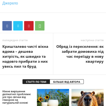
Джерело
попередня стаття
наступна стаття
Кришталево чисті вікна
Обряд із переселення: як
вдома – дешева
забрати домовика під
хитрість, як швидко та
час переїзду в нову
надовго прибрати з них
квартиру
увесь пил та бруд
СТАТТІ ПО ТЕМІ
БІЛЬШЕ ВІД АВТОРА
Ніжне вирішення
делікатної проблеми:
усе про свічки від
геморою на
натуральній основі