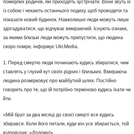
померлих родичів, які приходять зустрічати. Вони звуть їх
із собою і чекають останнього подиху, щоб проводити та
показати новий будинок. Навколишні люди можуть лише
здогадуватися, що відчуває вмираючий. Існують ознаки,
за якими близькі люди можуть припустити, що людина
скоро помре, інформує Ukr.Media.
1. Перед смертю люди починають кудись збиратися, чим
ставлять у глухий кут своїх рідних і близьких. Вмираюча
людина розмірковує про майбутній шлях. Постійно
говорить про те, що їй потрібно терміново кудись їхати чи
йти.
«Мій брат за два місяці до своєї смерті все кудись
збирався. Коли його питали, куди він усе збирається, той
відповідав: «Додому!»