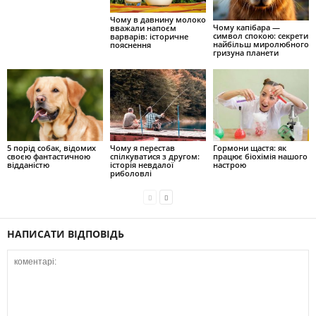
Чому в давнину молоко
Чому капібара —
вважали напоєм
символ спокою: секрети
варварів: історичне
найбільш миролюбного
пояснення
гризуна планети
Чому я перестав
Гормони щастя: як
5 порід собак, відомих
спілкуватися з другом:
працює біохімія нашого
своєю фантастичною
історія невдалої
настрою
відданістю
риболовлі
НАПИСАТИ ВІДПОВІДЬ