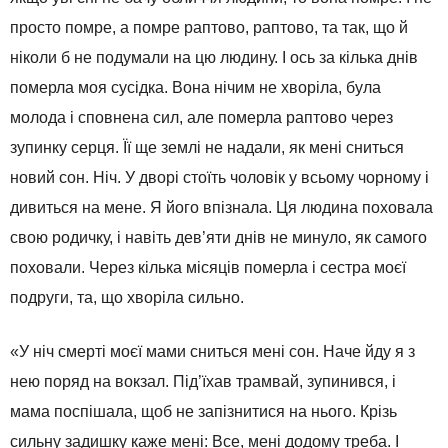
просто помре, а помре раптово, раптово, та так, що й
ніколи б не подумали на цю людину. І ось за кілька днів
померла моя сусідка. Вона нічим не хворіла, була
молода і сповнена сил, але померла раптово через
зупинку серця. Її ще землі не надали, як мені сниться
новий сон. Ніч. У дворі стоїть чоловік у всьому чорному і
дивиться на мене. Я його впізнала. Ця людина поховала
свою родичку, і навіть дев’яти днів не минуло, як самого
поховали. Через кілька місяців померла і сестра моєї
подруги, та, що хворіла сильно.
«У ніч смерті моєї мами сниться мені сон. Наче йду я з
нею поряд на вокзал. Під’їхав трамвай, зупинився, і
мама поспішала, щоб не запізнитися на нього. Крізь
сильну задишку каже мені: Все, мені додому треба. І