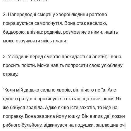
2. Напередодні смерті у хворої людини раптово
покращується самопочуття. Вона стає веселою,
бадьорою, впізнає родичів, розмовляє з ними, навіть
може озвучувати якісь плани.
3. У людини перед смертю прокидається апетит, і вона
просить поїсти. Може навіть попросити свою улюблену
страву.
“Коли мій дядько сильно хворів, він нічого не їв. Але
одного разу він прокинувся і сказав, що хоче юшки. Як
же бабуся зраділа. Адже якщо їсти захотів, то йде на
поправку. Вона зварила йому юшку. Він випив дві ложки
рибного бульйону, відкинувся на подушки, заплющив очі