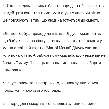
5. Якщо людина починає бачити поряд із собою якихось
людей, розмовляти з ними, чути стукіт у двері чи вікно.
Це пов’язують із тим, що людина готується до смерті.
«До моєї бабусі приходила її мама. Дідусь казав потім,
що бабуся сіла на ліжку і почала показувати пальцем у
кут на стелі та й казати: “Мамо! Мама!” Дідусь спитав,
кого вона кличе. А бабуся йому сказала, що невже він не
бачить її маму. Після цього вона занепала і незабаром
померла.»
6. Існує прикмета, що стрілки годинника зупиняються
перед кончиною свого господаря.
«Напередодні смерті мого чоловіка зупинився його