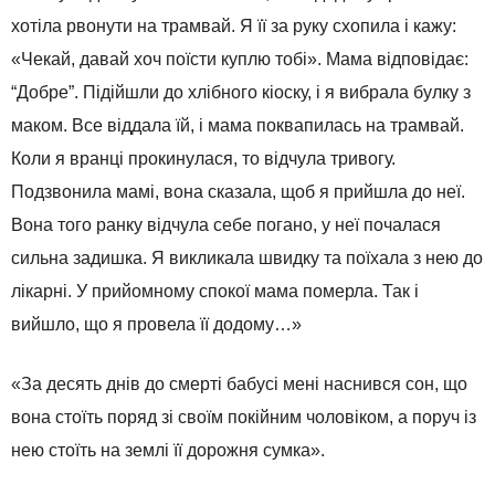
хотіла рвонути на трамвай. Я її за руку схопила і кажу:
«Чекай, давай хоч поїсти куплю тобі». Мама відповідає:
“Добре”. Підійшли до хлібного кіоску, і я вибрала булку з
маком. Все віддала їй, і мама поквапилась на трамвай.
Коли я вранці прокинулася, то відчула тривогу.
Подзвонила мамі, вона сказала, щоб я прийшла до неї.
Вона того ранку відчула себе погано, у неї почалася
сильна задишка. Я викликала швидку та поїхала з нею до
лікарні. У прийомному спокої мама померла. Так і
вийшло, що я провела її додому…»
«За десять днів до смерті бабусі мені наснився сон, що
вона стоїть поряд зі своїм покійним чоловіком, а поруч із
нею стоїть на землі її дорожня сумка».