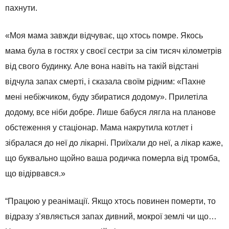
пахнути.
«Моя мама завжди відчуває, що хтось помре. Якось
мама була в гостях у своєї сестри за сім тисяч кілометрів
від свого будинку. Але вона навіть на такій відстані
відчула запах смерті, і сказала своїм рідним: «Пахне
мені небіжчиком, буду збиратися додому». Прилетіла
додому, все ніби добре. Лише бабуся лягла на планове
обстеження у стаціонар. Мама накрутила котлет і
зібралася до неї до лікарні. Приїхали до неї, а лікар каже,
що буквально щойно ваша родичка померла від тромба,
що відірвався.»
“Працюю у реанімації. Якщо хтось повинен померти, то
відразу з’являється запах дивний, мокрої землі чи що…