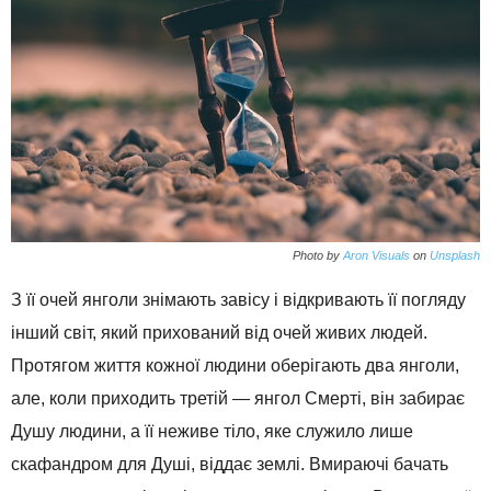
Photo by
Aron Visuals
on
Unsplash
З її очей янголи знімають завісу і відкривають її погляду
інший світ, який прихований від очей живих людей.
Протягом життя кожної людини оберігають два янголи,
але, коли приходить третій — янгол Смерті, він забирає
Душу людини, а її неживе тіло, яке служило лише
скафандром для Душі, віддає землі. Вмираючі бачать