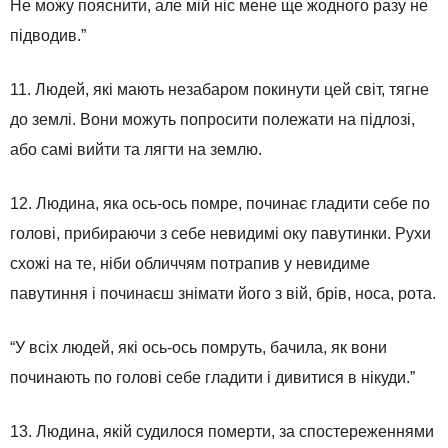
Не можу пояснити, але мій ніс мене ще жодного разу не
підводив.”
11. Людей, які мають незабаром покинути цей світ, тягне
до землі. Вони можуть попросити полежати на підлозі,
або самі вийти та лягти на землю.
12. Людина, яка ось-ось помре, починає гладити себе по
голові, прибираючи з себе невидимі оку павутинки. Рухи
схожі на те, ніби обличчям потрапив у невидиме
павутиння і починаєш знімати його з вій, брів, носа, рота.
“У всіх людей, які ось-ось помруть, бачила, як вони
починають по голові себе гладити і дивитися в нікуди.”
13. Людина, якій судилося померти, за спостереженнями