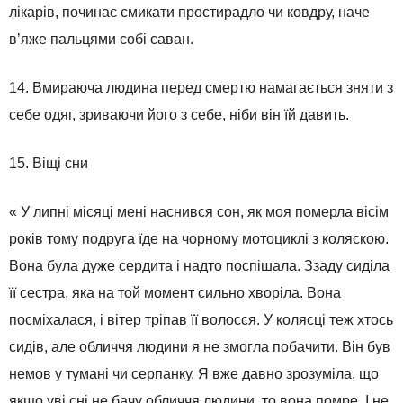
лікарів, починає смикати простирадло чи ковдру, наче
в’яже пальцями собі саван.
14. Вмираюча людина перед смертю намагається зняти з
себе одяг, зриваючи його з себе, ніби він їй давить.
15. Віщі сни
« У липні місяці мені наснився сон, як моя померла вісім
років тому подруга їде на чорному мотоциклі з коляскою.
Вона була дуже сердита і надто поспішала. Ззаду сиділа
її сестра, яка на той момент сильно хворіла. Вона
посміхалася, і вітер тріпав її волосся. У колясці теж хтось
сидів, але обличчя людини я не змогла побачити. Він був
немов у тумані чи серпанку. Я вже давно зрозуміла, що
якщо уві сні не бачу обличчя людини, то вона помре. І не