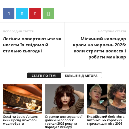
попередня стаття
наступна стаття
Легінси повертаються: як
Місячний календар
носити їх свідомо й
краси на червень 2026:
стильно сьогодні
коли стригти волосся і
робити манікюр
СТАТТІ ПО ТЕМІ
БІЛЬШЕ ВІД АВТОРА
Gucci чи Louis Vuitton:
Стрижки для середньої
Ельфійський боб: п?ять
який бренд люксової
довжини волосся:
витончених коротких
моди обрати
тренди 2026 року та
стрижок для літа 2026
поради з вибору