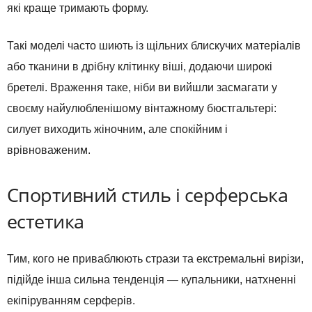
які краще тримають форму.
Такі моделі часто шиють із щільних блискучих матеріалів
або тканини в дрібну клітинку віші, додаючи широкі
бретелі. Враження таке, ніби ви вийшли засмагати у
своєму найулюбленішому вінтажному бюстгальтері:
силует виходить жіночним, але спокійним і
врівноваженим.
Спортивний стиль і серферська
естетика
Тим, кого не приваблюють стрази та екстремальні вирізи,
підійде інша сильна тенденція — купальники, натхненні
екіпіруванням серферів.