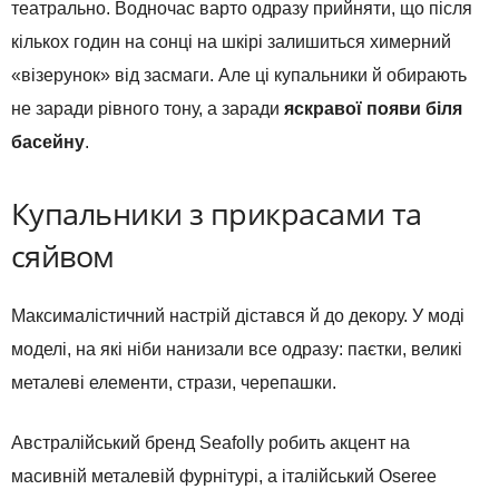
театрально. Водночас варто одразу прийняти, що після
кількох годин на сонці на шкірі залишиться химерний
«візерунок» від засмаги. Але ці купальники й обирають
не заради рівного тону, а заради
яскравої появи біля
басейну
.
Купальники з прикрасами та
сяйвом
Максималістичний настрій дістався й до декору. У моді
моделі, на які ніби нанизали все одразу: паєтки, великі
металеві елементи, стрази, черепашки.
Австралійський бренд Seafolly робить акцент на
масивній металевій фурнітурі, а італійський Oseree