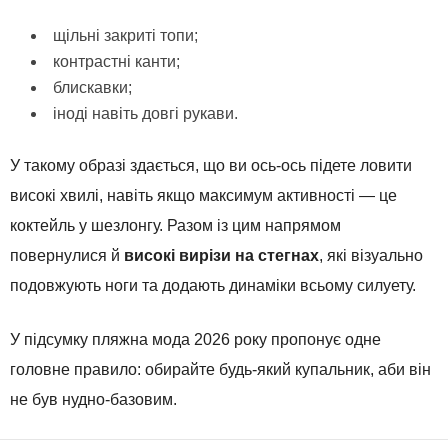
щільні закриті топи;
контрастні канти;
блискавки;
іноді навіть довгі рукави.
У такому образі здається, що ви ось-ось підете ловити
високі хвилі, навіть якщо максимум активності — це
коктейль у шезлонгу. Разом із цим напрямом
повернулися й
високі вирізи на стегнах
, які візуально
подовжують ноги та додають динаміки всьому силуету.
У підсумку пляжна мода 2026 року пропонує одне
головне правило: обирайте будь-який купальник, аби він
не був нудно-базовим.