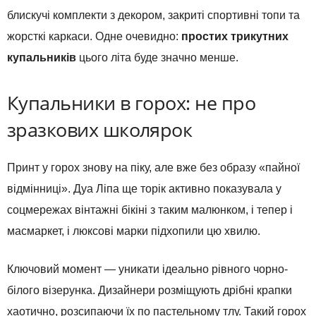
блискучі комплекти з декором, закриті спортивні топи та
жорсткі каркаси. Одне очевидно:
простих трикутних
купальників
цього літа буде значно менше.
Купальники в горох: не про
зразкових школярок
Принт у горох знову на піку, але вже без образу «пайної
відмінниці». Дуа Ліпа ще торік активно показувала у
соцмережах вінтажні бікіні з таким малюнком, і тепер і
масмаркет, і люксові марки підхопили цю хвилю.
Ключовий момент — уникати ідеально рівного чорно-
білого візерунка. Дизайнери розміщують дрібні крапки
хаотично, розсипаючи їх по пастельному тлу. Такий горох