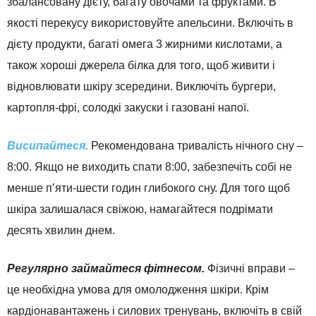
збалансовану дієту, багату овочами та фруктами. В
якості перекусу використовуйте апельсини. Включіть в
дієту продукти, багаті омега 3 жирними кислотами, а
також хороші джерела білка для того, щоб живити і
відновлювати шкіру зсередини. Виключіть бургери,
картопля-фрі, солодкі закуски і газовані напої.
Висипайтеся.
Рекомендована тривалість нічного сну –
8:00. Якщо не виходить спати 8:00, забезпечіть собі не
менше п’яти-шести годин глибокого сну. Для того щоб
шкіра залишалася свіжою, намагайтеся подрімати
десять хвилин днем.
Регулярно займайтеся фітнесом.
Фізичні вправи –
це необхідна умова для омолодження шкіри. Крім
кардіонавантажень і силових тренувань, включіть в свій