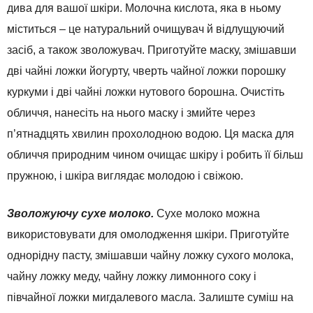
дива для вашої шкіри. Молочна кислота, яка в ньому
міститься – це натуральний очищувач й відлущуючий
засіб, а також зволожувач. Приготуйте маску, змішавши
дві чайні ложки йогурту, чверть чайної ложки порошку
куркуми і дві чайні ложки нутового борошна. Очистіть
обличчя, нанесіть на нього маску і змийте через
п’ятнадцять хвилин прохолодною водою. Ця маска для
обличчя природним чином очищає шкіру і робить її більш
пружною, і шкіра виглядає молодою і свіжою.
Зволожуючу сухе молоко.
Сухе молоко можна
використовувати для омолодження шкіри. Приготуйте
однорідну пасту, змішавши чайну ложку сухого молока,
чайну ложку меду, чайну ложку лимонного соку і
півчайної ложки мигдалевого масла. Залиште суміш на