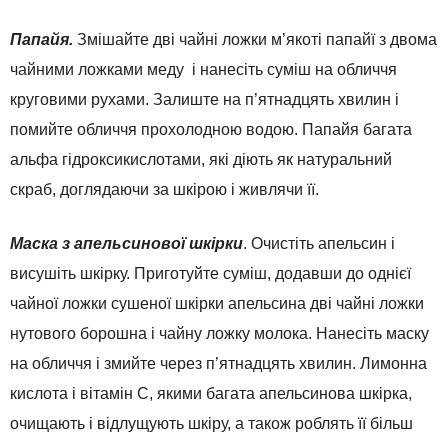
Папайя.
Змішайте дві чайні ложки м’якоті папайї з двома
чайними ложками меду і нанесіть суміш на обличчя
круговими рухами. Залиште на п’ятнадцять хвилин і
помийте обличчя прохолодною водою. Папайя багата
альфа гідроксикислотами, які діють як натуральний
скраб, доглядаючи за шкірою і живлячи її.
Маска з апельсинової шкірки
. Очистіть апельсин і
висушіть шкірку. Приготуйте суміш, додавши до однієї
чайної ложки сушеної шкірки апельсина дві чайні ложки
нутового борошна і чайну ложку молока. Нанесіть маску
на обличчя і змийте через п’ятнадцять хвилин. Лимонна
кислота і вітамін С, якими багата апельсинова шкірка,
очищають і відлущують шкіру, а також роблять її більш