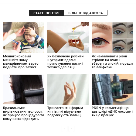
СТАТТІ ПО ТЕМІ
БІЛЬШЕ ВІД АВТОРА
Менінгококовий
Як безпечено робити
Як намалювати рівні
менінгіт: чому
шугаринг вдома:
стрілки на очах і
мандрівникам варто
приготування пасти і
зберегти спокій: поради
подбати про захист
техніка депіляції
та лайфхаки
Бразильське
Три елегантні форми
PDRN у косметиці: що
вирівнювання волосся:
нігтів, які візуально
дає шкірі «ДНК лосося» і
як працює процедура та
подовжують пальці
як це працює
кому вона підходить