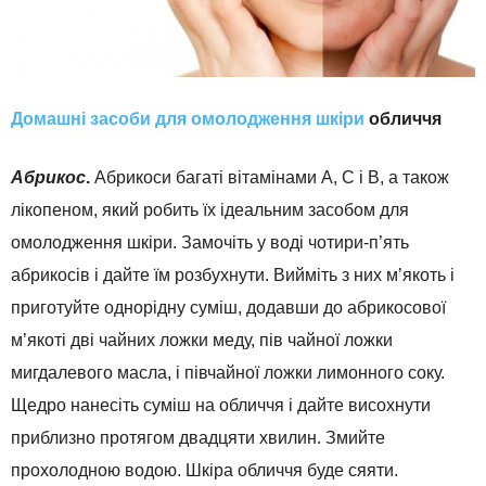
Домашні засоби для омолодження шкіри
обличчя
Абрикос
.
Абрикоси багаті вітамінами А, С і В, а також
лікопеном, який робить їх ідеальним засобом для
омолодження шкіри. Замочіть у воді чотири-п’ять
абрикосів і дайте їм розбухнути. Вийміть з них м’якоть і
приготуйте однорідну суміш, додавши до абрикосової
м’якоті дві чайних ложки меду, пів чайної ложки
мигдалевого масла, і півчайної ложки лимонного соку.
Щедро нанесіть суміш на обличчя і дайте висохнути
приблизно протягом двадцяти хвилин. Змийте
прохолодною водою. Шкіра обличчя буде сяяти.