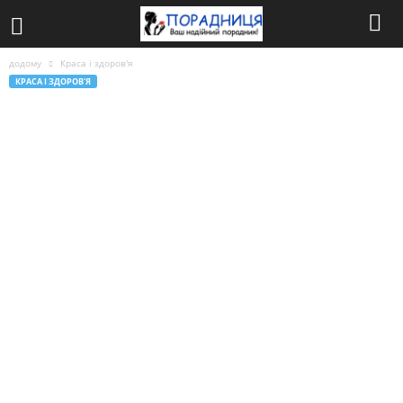
додому
Краса і здоров'я
КРАСА І ЗДОРОВ'Я