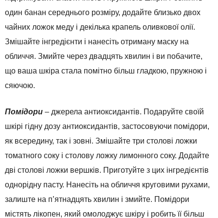
один банан середнього розміру, додайте близько двох
чайних ложок меду і декілька крапель оливкової олії.
Змішайте інгредієнти і нанесіть отриману маску на
обличчя. Змийте через двадцять хвилин і ви побачите,
що ваша шкіра стала помітно більш гладкою, пружною і
сяючою.
Помідори
– джерела антиоксидантів. Подаруйте своїй
шкірі гідну дозу антиоксидантів, застосовуючи помідори,
як всередину, так і зовні. Змішайте три столові ложки
томатного соку і столову ложку лимонного соку. Додайте
дві столові ложки вершків. Приготуйте з цих інгредієнтів
однорідну пасту. Нанесіть на обличчя круговими рухами,
залиште на п’ятнадцять хвилин і змийте. Помідори
містять лікопен, який омолоджує шкіру і робить її більш