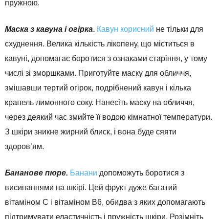
пружною.
Маска з кавуна і огірка
.
Кавун корисний
не тільки для
схуднення. Велика кількість лікопену, що міститься в
кавуні, допомагає боротися з ознаками старіння, у тому
числі зі зморшками. Приготуйте маску для обличчя,
змішавши тертий огірок, подрібнений кавун і кілька
крапель лимонного соку. Нанесіть маску на обличчя,
через деякий час змийте її водою кімнатної температури.
З шкіри зникне жирний блиск, і вона буде сяяти
здоров’ям.
Бананове пюре.
Банани
допоможуть боротися з
висипаннями на шкірі. Цей фрукт дуже багатий
вітаміном С і вітаміном В6, обидва з яких допомагають
підтримувати еластичність і пружність шкіри. Розімніть