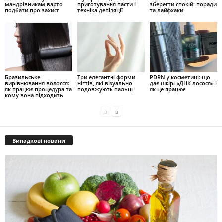
мандрівникам варто
приготування пасти і
зберегти спокій: поради
подбати про захист
техніка депіляції
та лайфхаки
Бразильське
Три елегантні форми
PDRN у косметиці: що
вирівнювання волосся:
нігтів, які візуально
дає шкірі «ДНК лосося» і
як працює процедура та
подовжують пальці
як це працює
кому вона підходить
Випадкові новини