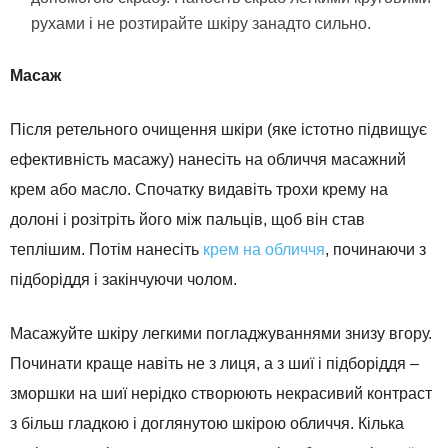
рухами і не розтирайте шкіру занадто сильно.
Масаж
Після ретельного очищення шкіри (яке істотно підвищує
ефективність масажу) нанесіть на обличчя масажний
крем або масло. Спочатку видавіть трохи крему на
долоні і розітріть його між пальців, щоб він став
теплішим. Потім нанесіть
крем на обличчя
, починаючи з
підборіддя і закінчуючи чолом.
Масажуйте шкіру легкими погладжуваннями знизу вгору.
Починати краще навіть не з лиця, а з шиї і підборіддя –
зморшки на шиї нерідко створюють некрасивий контраст
з більш гладкою і доглянутою шкірою обличчя. Кілька