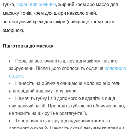
губка,
скраб для обличчя
, жирний крем або масло для
масажу, тонік, крем для шкіри навколо очей,
зволожуючий крем для шкіри (найкраще крем проти
зморшок).
Підготовка до масажу
Перш за все, очистіть шкіру від макіяжу і різних
забруднень. Після цього сполосніть обличчя
холодною
водою
.
Нанесіть на обличчя очищаюче молочко або гель,
відповідний вашому типу шкіри.
Намочіть губку і з її допомогою видаліть з лиця
очищаючий засіб. Проводіть губкою по обличчю легко,
не тисніть на шкіру і не розтягуйте її.
Тепер очистіть шкіру від відмерлих клітин за
допомогою скрабу. Наносіть скраб легкими круговими