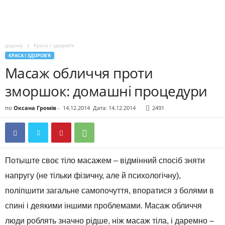
додому
Краса і здоров'я
КРАСА І ЗДОРОВ'Я
Масаж обличчя проти
зморшок: домашні процедури
по
Оксана Громів
-
14.12.2014
Дата: 14.12.2014
2491
Потыште своє тіло масажем – відмінний спосіб зняти
напругу (не тільки фізичну, але й психологічну),
поліпшити загальне самопочуття, впоратися з болями в
спині і деякими іншими проблемами. Масаж обличчя
люди роблять значно рідше, ніж масаж тіла, і даремно –