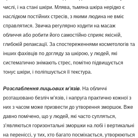
числі, і на стані шкіри. Млява, тьмяна шкіра нерідко є
наслідком постійних стресів, з якими людина не вміє
справлятися. Звичка регулярно ходити на масаж
обличчя або робити його самостійно сприяє якісній,
глибокій релаксації. За спостереженнями косметологів та
інших фахівців по догляду за шкірою, у людей, які
систематично знімають стрес, помітно підвищується
тонус шкіри, і поліпшується її текстура.
Розслаблення лицьових м’язів
. На обличчі
розташовано безліч м’язів, і напруга практично кожної з
них з часом може призвести до утворення зморшок. Вже
давно помічено, що у людей, які часто супляться,
з’являються горизонтальні зморшки на лобі і вертикальні
на переніссі, у тих, хто багато посміхається, утворюються