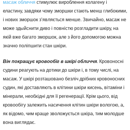
масаж обличчя
стимулює вироблення колагену і
еластину, завдяки чому зморшки стають менш глибокими,
і нових зморшок з’являється менше. Звичайно, масаж не
може здыйснити диво і повністю розгладити шкіру, на
якій вже багато зморшок, але з його допомогою можна
значно поліпшити стан шкіри.
Він покращує кровообіг в шкірі обличчя
. Кровоносні
судини реагують на дотики до шкіри і, в тому числі, на
масаж. У шкірі розташовано безліч дрібних кровоносних
судин, які доставляють в клітини шкіри кисень, вітаміни і
мінерали, необхідні для її регенерації. Крім цього, від
кровообігу залежить насичення клітин шкіри вологою, а,
як відомо, чим краще зволожується шкіра, тим молодше
вона виглядає.