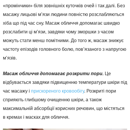
«промінчики» біля зовнішніх куточків очей і так далі. Без
масажу лицьові м’язи людини повністю розслабляються
хіба що під час сну. Масаж обличчя допомагає швидко
розслабити ці м’язи, завдяки чому зморшки з часом
можуть стати менш помітними. До того ж, масаж знижує
частоту епізодів головного болю, пов’язаного з напругою
м’язів.
Масаж обличчя допомагає розкрити пори.
Це
відбувається завдяки підвищенню температури шкіри під
час масажу і
прискореного кровообігу
. Розкриті пори
сприяють глибшому очищенню шкіри, а також
максимальній абсорбції корисних речовин, що містяться
в кремах і масках для обличчя.