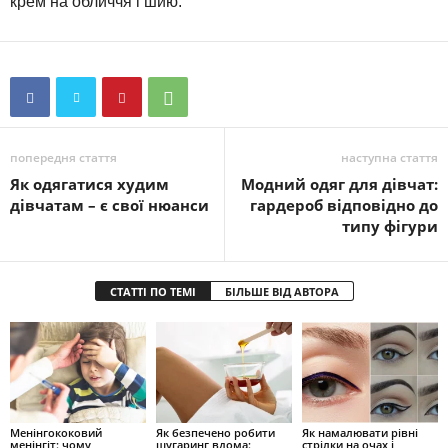
крем на обличчя і шию.
попередня стаття
наступна стаття
Як одягатися худим
Модний одяг для дівчат:
дівчатам – є свої нюанси
гардероб відповідно до
типу фігури
СТАТТІ ПО ТЕМІ
БІЛЬШЕ ВІД АВТОРА
Менінгококовий
Як безпечено робити
Як намалювати рівні
менінгіт: чому
шугаринг вдома:
стрілки на очах і