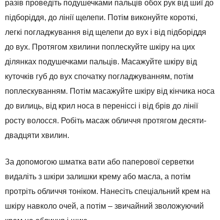
разів проведіть подушечками пальців обох рук від шиї до
підборіддя, до лінії щелепи. Потім виконуйте короткі,
легкі погладжування від щелепи до вух і від підборіддя
до вух. Протягом хвилини поплескуйте шкіру на цих
ділянках подушечками пальців. Масажуйте шкіру від
куточків губ до вух спочатку погладжуванням, потім
поплескуванням. Потім масажуйте шкіру від кінчика носа
до вилиць, від крил носа в переніссі і від брів до лінії
росту волосся. Робіть масаж обличчя протягом десяти-
двадцяти хвилин.
За допомогою шматка вати або паперової серветки
видаліть з шкіри залишки крему або масла, а потім
протріть обличчя тоніком. Нанесіть спеціальний крем на
шкіру навколо очей, а потім – звичайний зволожуючий