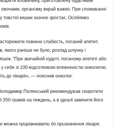
еварити яловичину, приготовлену будь-яким
і овочами, організму вкрай важко. При споживанні
у товстої кишки значно зростає. Особливо
оків.
сторожити повинні слабкість, поганий апетит,
в, якого раніше не було, розлад шлунку і
шок. “При звичайній нудоті, поганому апетиті або
 у себе зі 100-відсотковою впевненістю онкологію.
ть до лікаря», — пояснив онколог.
Володимир Полянський рекомендував скоротити
350 грамів на тиждень, а в ідеалі замінити його
е можна прирівнювати до призначення лікаря.