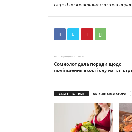
Перед прийняттям рішення порад
попередня стаття
Сомнолог дала поради щодо
поліпшення якості сну на тлі стр
СТАТТІ ПО ТЕМІ
БІЛЬШЕ ВІД АВТОРА