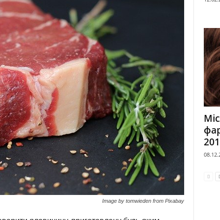
Міс
фар
201
08.12.
Image by tomwieden from Pixabay