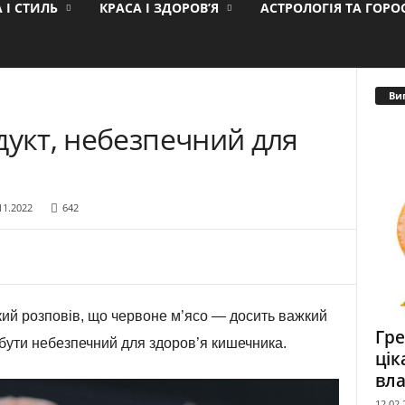
 І СТИЛЬ
КРАСА І ЗДОРОВ’Я
АСТРОЛОГІЯ ТА ГОР
Ви
дукт, небезпечний для
11.2022
642
ий розповів, що червоне м’ясо — досить важкий
Гре
бути небезпечний для здоров’я кишечника.
цік
вла
12.02.