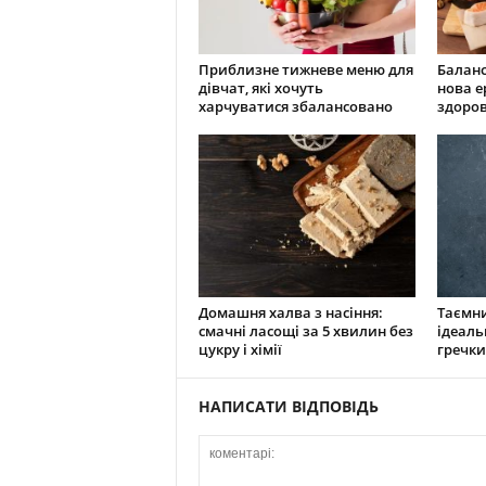
Приблизне тижневе меню для
Баланс
дівчат, які хочуть
нова е
харчуватися збалансовано
здоров
Домашня халва з насіння:
Таємни
смачні ласощі за 5 хвилин без
ідеаль
цукру і хімії
гречки
НАПИСАТИ ВІДПОВІДЬ