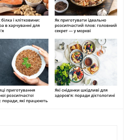
 білка і клітковини:
Як приготувати ідеально
ра в харчуванні для
розсипчастий плов: головний
’я
секрет — у моркві
ці приготування
Які сніданки шкідливі для
ної розсипчастої
здоров’я: поради дієтологині
: поради, які працюють