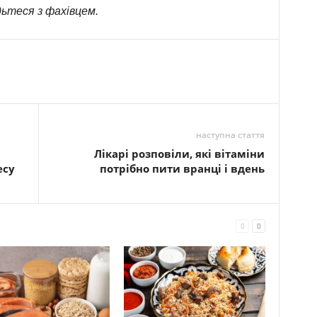
ьтеся з фахівцем.
наступна стаття
Лікарі розповіли, які вітаміни
есу
потрібно пити вранці і вдень