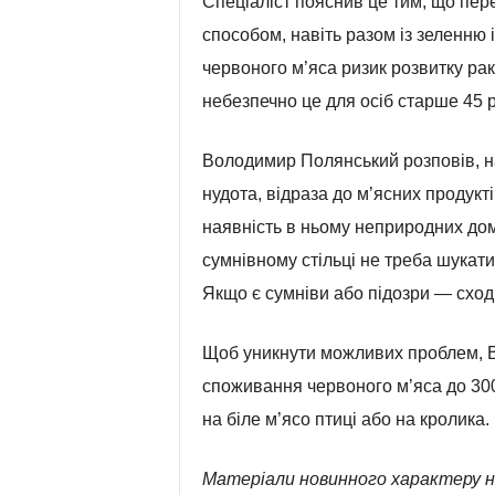
Спеціаліст пояснив це тим, що пер
способом, навіть разом із зеленню 
червоного м’яса ризик розвитку рак
небезпечно це для осіб старше 45 р
Володимир Полянський розповів, на
нудота, відраза до м’ясних продукті
наявність в ньому неприродних домі
сумнівному стільці не треба шукати
Якщо є сумніви або підозри — сході
Щоб уникнути можливих проблем, 
споживання червоного м’яса до 300-
на біле м’ясо птиці або на кролика.
Матеріали новинного характеру н