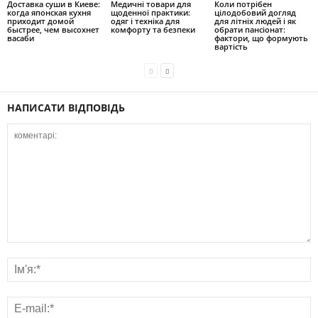
Доставка суши в Киеве:
Медичні товари для
Коли потрібен
когда японская кухня
щоденної практики:
цілодобовий догляд
приходит домой
одяг і техніка для
для літніх людей і як
быстрее, чем высохнет
комфорту та безпеки
обрати пансіонат:
васаби
фактори, що формують
вартість
НАПИСАТИ ВІДПОВІДЬ