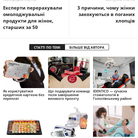
Експерти перерахували
3 причини, чому жінки
омолоджувальні
закохуються в поганих
продукти для жінок,
хлопців
старших за 50
СТАТТІ ПО ТЕМІ
БІЛЬШЕ ВІД АВТОРА
Як користуватися
Що подарувати команді
IDENTICO — сучасна
кредитною карткою без
після завершення
стоматологія в
переплат
великого проєкту
Голосіївському районі