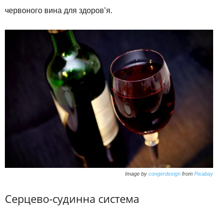
червоного вина для здоров’я.
Image by
congerdesign
from
Pixabay
Серцево-судинна система