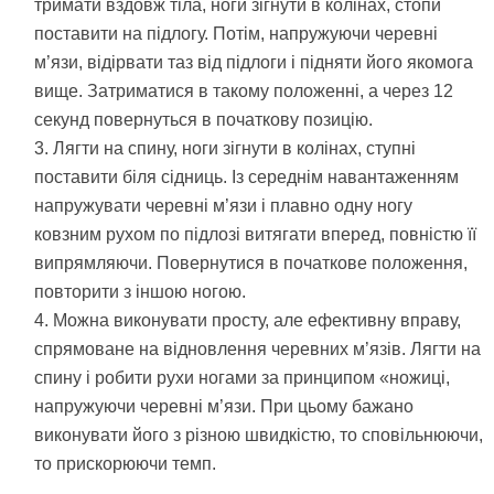
тримати вздовж тіла, ноги зігнути в колінах, стопи
поставити на підлогу. Потім, напружуючи черевні
м’язи, відірвати таз від підлоги і підняти його якомога
вище. Затриматися в такому положенні, а через 12
секунд повернуться в початкову позицію.
Лягти на спину, ноги зігнути в колінах, ступні
поставити біля сідниць. Із середнім навантаженням
напружувати черевні м’язи і плавно одну ногу
ковзним рухом по підлозі витягати вперед, повністю її
випрямляючи. Повернутися в початкове положення,
повторити з іншою ногою.
Можна виконувати просту, але ефективну вправу,
спрямоване на відновлення черевних м’язів. Лягти на
спину і робити рухи ногами за принципом «ножиці,
напружуючи черевні м’язи. При цьому бажано
виконувати його з різною швидкістю, то сповільнюючи,
то прискорюючи темп.