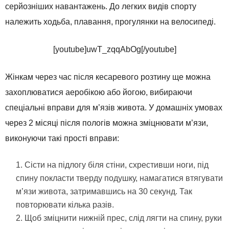
серйозніших навантажень. До легких видів спорту
належить ходьба, плавання, прогулянки на велосипеді.
[youtube]uwT_zqqAbOg[/youtube]
Жінкам через час після кесаревого розтину ще можна
захоплюватися аеробікою або йогою, вибираючи
спеціальні вправи для м’язів живота. У домашніх умовах
через 2 місяці після пологів можна зміцнювати м’язи,
виконуючи такі прості вправи:
Сісти на підлогу біля стіни, схрестивши ноги, під
спину покласти тверду подушку, намагатися втягувати
м’язи живота, затримавшись на 30 секунд. Так
повторювати кілька разів.
Щоб зміцнити нижній прес, слід лягти на спину, руки