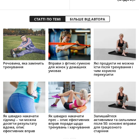
СТАТТІ ПО ТЕМІ
БІЛЬШЕ ВІД АВТОРА
Речовина, яка замінить
Вправи з фітнес-гумкою
Які продукти не можна
тренування
для жінок у домашніх
їсти після тренування і
умовах
чим корисно
перекусити
Як швидко накачати
Як швидко накачати
Залишайтеся
сідниці – чи можна
прес – опис ефективних
активними та сильними
досягти результату
вправ поради щодо
після 50: основні вправи
вдома, опис
тренувань і харчування
для граціозного
ефективних вправ
старіння